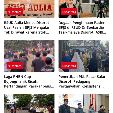
Nusantara
Nusantara
RSUD Aulia Menes Disorot
Dugaan Penghinaan Pasien
Usai Pasien BPJS Mengaku
BPJS di RSUD Dr Soekardjo
Tak Dirawat karena Stok
Tasikmalaya Disorot, ASBI
Obat Habis
Foundation Desak Evaluasi
Etika Pelayanan
Nusantara
Nusantara
Laga PHBN Cup
Penertiban PKL Pasar Sako
Bojongmanik Ricuh,
Disorot, Pedagang
Pertandingan Parakanbeusi
Pertanyakan Konsistensi
vs Feroci FC Sempat
Pengawasan dan Dugaan
Dihentikan
Pungutan