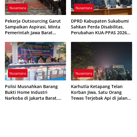
Nusantara
Nusantara
Pekerja Outsourcing Garut
DPRD Kabupaten Sukabumi
Sampaikan Aspirasi, Minta
Sahkan Perda Disabilitas,
Pemerintah Jawa Barat
Perubahan KUA-PPAS 2026
Evaluasi Sistem Kerja
Resmi Disepakati
Nusantara
Nusantara
Polisi Musnahkan Barang
Karhutla Ketapang Telan
Bukti Home Industri
Korban Jiwa, Satu Orang
Narkoba di Jakarta Barat,
Tewas Terjebak Api di Jalan
308 Ribu Pil Zenith Gagal
Pelang–Kepuluk
Beredar