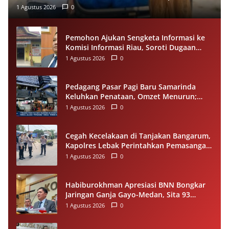
1 Agustus 2026
0
Pemohon Ajukan Sengketa Informasi ke
Komisi Informasi Riau, Soroti Dugaan
Tidak Ditanggapinya Permohonan ke
1 Agustus 2026
0
PPID Pelalawan
Pedagang Pasar Pagi Baru Samarinda
Keluhkan Penataan, Omzet Menurun;
Minta Pemkot Evaluasi Distribusi Ruko
1 Agustus 2026
0
dan Akses Pengunjung
Cegah Kecelakaan di Tanjakan Bangarum,
Kapolres Lebak Perintahkan Pemasangan
Rambu Lalu Lintas
1 Agustus 2026
0
Habiburokhman Apresiasi BNN Bongkar
Jaringan Ganja Gayo-Medan, Sita 93
Kilogram di Sumut
1 Agustus 2026
0