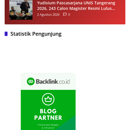
Yudisium Pascasarjana UNIS Tangerang
2026, 243 Calon Magister Resmi Lulus
Siap Diwisuda Oktober
2 Agustus 2026
0
Statistik Pengunjung