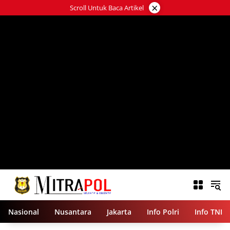
Langsung
×
Scroll Untuk Baca Artikel
ke
konten
Nasional
Nusantara
Jakarta
Info Polri
Info TNI