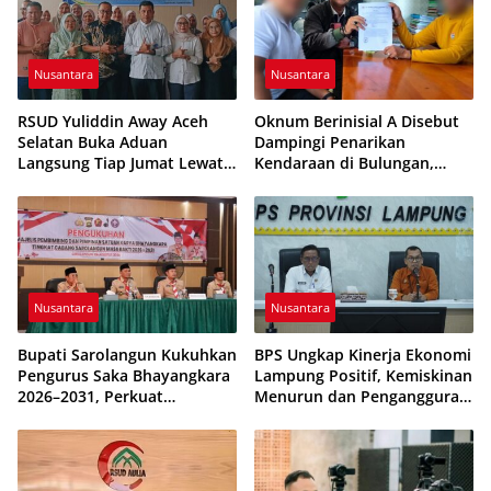
Nusantara
Nusantara
RSUD Yuliddin Away Aceh
Oknum Berinisial A Disebut
Selatan Buka Aduan
Dampingi Penarikan
Langsung Tiap Jumat Lewat
Kendaraan di Bulungan,
Program JUMALDI
Dikabarkan Telah Diproses
Nusantara
Nusantara
Bupati Sarolangun Kukuhkan
BPS Ungkap Kinerja Ekonomi
Pengurus Saka Bhayangkara
Lampung Positif, Kemiskinan
2026–2031, Perkuat
Menurun dan Pengangguran
Pembinaan Karakter
Terkendali
Generasi Muda