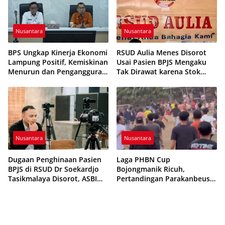
Nusantara
Nusantara
BPS Ungkap Kinerja Ekonomi
RSUD Aulia Menes Disorot
Lampung Positif, Kemiskinan
Usai Pasien BPJS Mengaku
Menurun dan Pengangguran
Tak Dirawat karena Stok
Terkendali
Obat Habis
Nusantara
Nusantara
Dugaan Penghinaan Pasien
Laga PHBN Cup
BPJS di RSUD Dr Soekardjo
Bojongmanik Ricuh,
Tasikmalaya Disorot, ASBI
Pertandingan Parakanbeusi
Foundation Desak Evaluasi
vs Feroci FC Sempat
Etika Pelayanan
Dihentikan