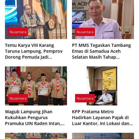
Nusantara
Nusantara
Temu Karya VIII Karang
PT MMS Tegaskan Tambang
Taruna Lampung, Pemprov
Emas di Samadua Aceh
Dorong Pemuda Jadi
Selatan Masih Tahap
Penggerak Ekonomi Desa
Eksplorasi
Nusantara
Nusantara
Wagub Lampung Jihan
KPP Pratama Metro
Kukuhkan Pengurus
Hadirkan Layanan Pajak di
Pramuka UIN Raden Intan,
Luar Kantor, Ini Lokasi dan
Tekankan Penguatan
Jadwalnya
Karakter Generasi Muda