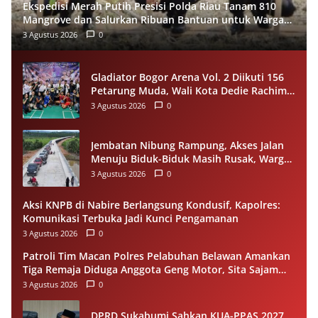
Ekspedisi Merah Putih Presisi Polda Riau Tanam 810
Mangrove dan Salurkan Ribuan Bantuan untuk Warga
Pesisir Sinaboi
3 Agustus 2026
0
Gladiator Bogor Arena Vol. 2 Diikuti 156
Petarung Muda, Wali Kota Dedie Rachim
Gaungkan Stop Tawuran Lewat Tinju
3 Agustus 2026
0
Jembatan Nibung Rampung, Akses Jalan
Menuju Biduk-Biduk Masih Rusak, Warga
Minta Pemprov Kaltim Segera Bertindak
3 Agustus 2026
0
Aksi KNPB di Nabire Berlangsung Kondusif, Kapolres:
Komunikasi Terbuka Jadi Kunci Pengamanan
3 Agustus 2026
0
Patroli Tim Macan Polres Pelabuhan Belawan Amankan
Tiga Remaja Diduga Anggota Geng Motor, Sita Sajam
dan Sepeda Motor
3 Agustus 2026
0
DPRD Sukabumi Sahkan KUA-PPAS 2027,