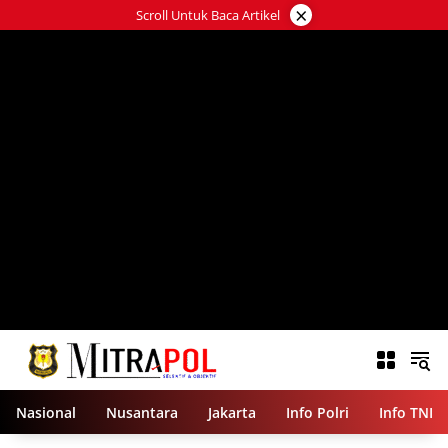
Langsung
×
Scroll Untuk Baca Artikel
ke
konten
Nasional
Nusantara
Jakarta
Info Polri
Info TNI