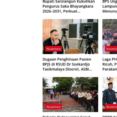
Bupati Sarolangun Kukuhkan
BPS Ung
Pengurus Saka Bhayangkara
Lampung
2026–2031, Perkuat
Menuru
Pembinaan Karakter Generasi
Terkend
Muda
Nusantara
Nusant
Dugaan Penghinaan Pasien
Laga P
BPJS di RSUD Dr Soekardjo
Ricuh, 
Tasikmalaya Disorot, ASBI
Parakan
Foundation Desak Evaluasi
Sempat 
Etika Pelayanan
Nusantara
Nusant