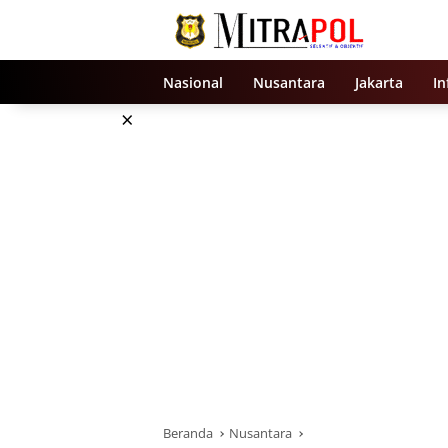
Langsung
ke
konten
Nasional
Nusantara
Jakarta
In
×
Beranda
Nusantara