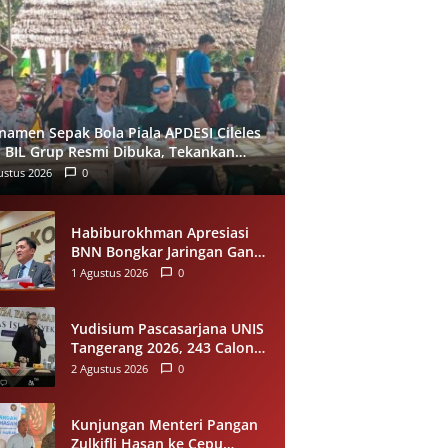
namen Sepak Bola Piala APDESI Cileles
 BIL Grup Resmi Dibuka, Tekankan
rtivitas
ustus 2026
0
Habiburokhman Apresiasi
BNN Bongkar Jaringan Ganja
Gayo-Medan, Sita 93
1 Agustus 2026
0
Kilogram di Sumut
Yudisium Pascasarjana UNIS
Tangerang 2026, 243 Calon
Magister Resmi Lulus Siap
2 Agustus 2026
0
Diwisuda Oktober
Kunjungan Menteri Pangan
Zulkifli Hasan ke Cepu