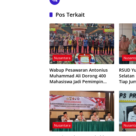
Pos Terkait
Nusantara
Nusant
Wabup Pesawaran Antonius
RSUD Yu
Muhammad Ali Dorong 400
Selatan
Mahasiswa Jadi Pemimpin
Tiap Ju
Adaptif dan Berintegritas
JUMALD
Nusantara
Nusant