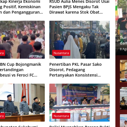
kap Kinerja Ekonomi
RSUD Aulia Menes Disorot Usai
 Positif, Kemiskinan
Pasien BPJS Mengaku Tak
n dan Pengangguran
Dirawat karena Stok Obat
ali
Habis
Tur
dan
Spo
8 Ag
ara
Nusantara
HBN Cup Bojongmanik
Penertiban PKL Pasar Sako
Pertandingan
Disorot, Pedagang
beusi vs Feroci FC
Pertanyakan Konsistensi
Dihentikan
Pengawasan dan Dugaan
Pungutan
ara
Nusantara