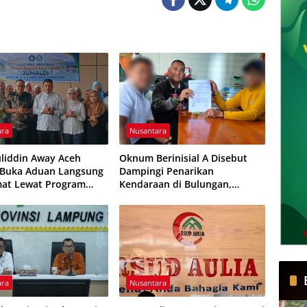
ara
Nusantara
liddin Away Aceh
Oknum Berinisial A Disebut
 Buka Aduan Langsung
Dampingi Penarikan
mat Lewat Program
Kendaraan di Bulungan,
I
Dikabarkan Telah Diproses
ara
Nusantara