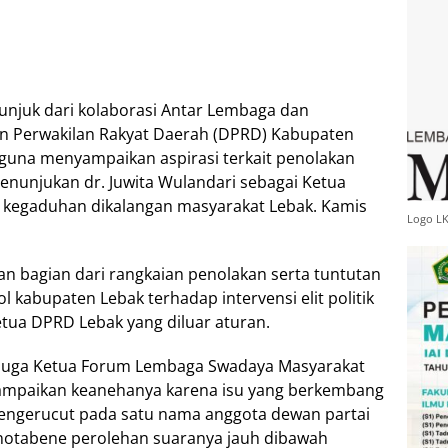
 unjuk dari kolaborasi Antar Lembaga dan
n Perwakilan Rakyat Daerah (DPRD) Kabupaten
 guna menyampaikan aspirasi terkait penolakan
enunjukan dr. Juwita Wulandari sebagai Ketua
kegaduhan dikalangan masyarakat Lebak. Kamis
Logo L
kan bagian dari rangkaian penolakan serta tuntutan
 kabupaten Lebak terhadap intervensi elit politik
tua DPRD Lebak yang diluar aturan.
g juga Ketua Forum Lembaga Swadaya Masyarakat
ampaikan keanehanya karena isu yang berkembang
mengerucut pada satu nama anggota dewan partai
g notabene perolehan suaranya jauh dibawah