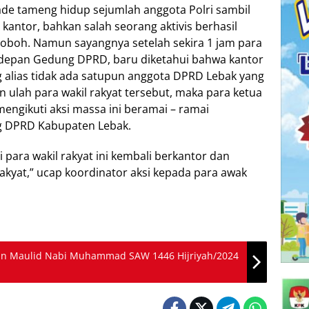
ade tameng hidup sejumlah anggota Polri sambil
antor, bahkan salah seorang aktivis berhasil
roboh. Namun sayangnya setelah sekira 1 jam para
epan Gedung DPRD, baru diketahui bahwa kantor
 alias tidak ada satupun anggota DPRD Lebak yang
ulah para wakil rakyat tersebut, maka para ketua
ngikuti aksi massa ini beramai – ramai
 DPRD Kabupaten Lebak.
i para wakil rakyat ini kembali berkantor dan
akyat,” ucap koordinator aksi kepada para awak
atan Maulid Nabi Muhammad SAW 1446 Hijriyah/2024