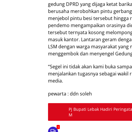
gedung DPRD yang dijaga ketat barik
berusaha merobohkan pintu gerbang k
menjebol pintu besi tersebut hingga 
pendemo mengampaikan orasinya did
tersebut ternyata kosong melompong
masuk kantor. Lantaran geram dengan 
LSM dengan warga masyarakat yang me
menggembok dan menyengel Gedung
“Segel ini tidak akan kami buka sampa
menjalankan tugasnya sebagai wakil r
media.
pewarta : ddn soleh
Pj Bupati Lebak Hadiri Pering
M
1