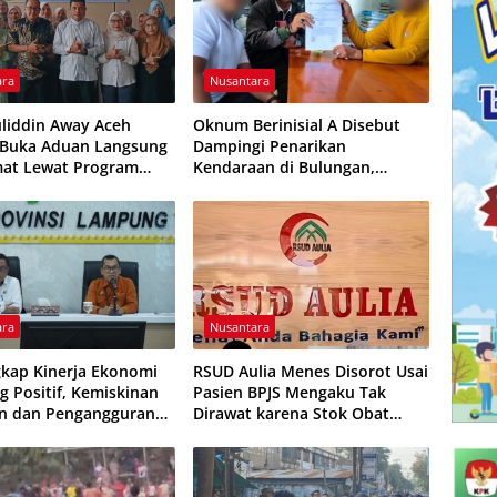
ara
Nusantara
liddin Away Aceh
Oknum Berinisial A Disebut
 Buka Aduan Langsung
Dampingi Penarikan
mat Lewat Program
Kendaraan di Bulungan,
I
Dikabarkan Telah Diproses
ara
Nusantara
kap Kinerja Ekonomi
RSUD Aulia Menes Disorot Usai
 Positif, Kemiskinan
Pasien BPJS Mengaku Tak
n dan Pengangguran
Dirawat karena Stok Obat
ali
Habis