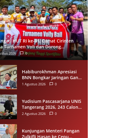
ingati HUT RI ke-81, Camat Cirinten
a Turnamen Voli dan Dorong
carian Bibit Atlet
ustus 2026
0
Habiburokhman Apresiasi
BNN Bongkar Jaringan Ganja
Gayo-Medan, Sita 93
1 Agustus 2026
0
Kilogram di Sumut
Yudisium Pascasarjana UNIS
Tangerang 2026, 243 Calon
Magister Resmi Lulus Siap
2 Agustus 2026
0
Diwisuda Oktober
Kunjungan Menteri Pangan
Zulkifli Hasan ke Cepu