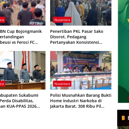
ara
Nusantara
HBN Cup Bojongmanik
Penertiban PKL Pasar Sako
Pertandingan
Disorot, Pedagang
beusi vs Feroci FC
Pertanyakan Konsistensi
Dihentikan
Pengawasan dan Dugaan
Pungutan
ara
Nusantara
abupaten Sukabumi
Polisi Musnahkan Barang Bukti
erda Disabilitas,
Home Industri Narkoba di
han KUA-PPAS 2026
Jakarta Barat, 308 Ribu Pil
isepakati
Zenith Gagal Beredar