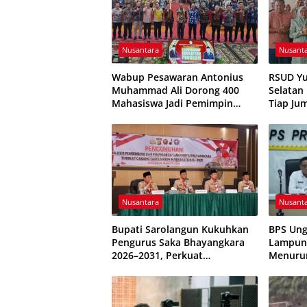
Nusantara
Nusant
Wabup Pesawaran Antonius
RSUD Yu
Muhammad Ali Dorong 400
Selatan
Mahasiswa Jadi Pemimpin
Tiap Ju
Adaptif dan Berintegritas
JUMALD
Nusantara
Nusant
Bupati Sarolangun Kukuhkan
BPS Ung
Pengurus Saka Bhayangkara
Lampung
2026–2031, Perkuat
Menuru
Pembinaan Karakter Generasi
Terkend
Muda