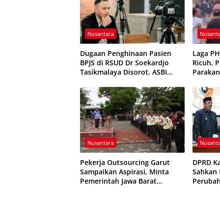
Nusantara
Nusant
Dugaan Penghinaan Pasien
Laga P
BPJS di RSUD Dr Soekardjo
Ricuh, 
Tasikmalaya Disorot, ASBI
Parakan
Foundation Desak Evaluasi
Sempat 
Etika Pelayanan
Nusantara
Nusant
Pekerja Outsourcing Garut
DPRD K
Sampaikan Aspirasi, Minta
Sahkan P
Pemerintah Jawa Barat
Peruba
Evaluasi Sistem Kerja
Resmi D