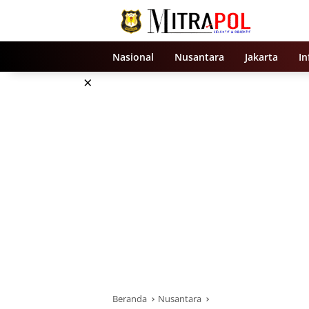
Langsung
ke
konten
Nasional
Nusantara
Jakarta
In
×
Beranda
Nusantara