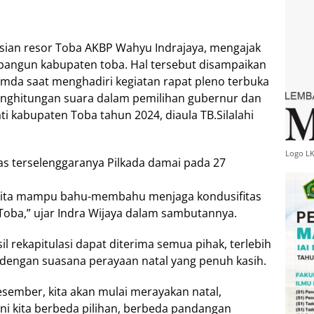
lisian resor Toba AKBP Wahyu Indrajaya, mengajak
angun kabupaten toba. Hal tersebut disampaikan
mda saat menghadiri kegiatan rapat pleno terbuka
enghitungan suara dalam pemilihan gubernur dan
ti kabupaten Toba tahun 2024, diaula TB.Silalahi
Logo L
as terselenggaranya Pilkada damai pada 27
i kita mampu bahu-membahu menjaga kondusifitas
Toba,” ujar Indra Wijaya dalam sambutannya.
l rekapitulasi dapat diterima semua pihak, terlebih
 dengan suasana perayaan natal yang penuh kasih.
sember, kita akan mulai merayakan natal,
ini kita berbeda pilihan, berbeda pandangan