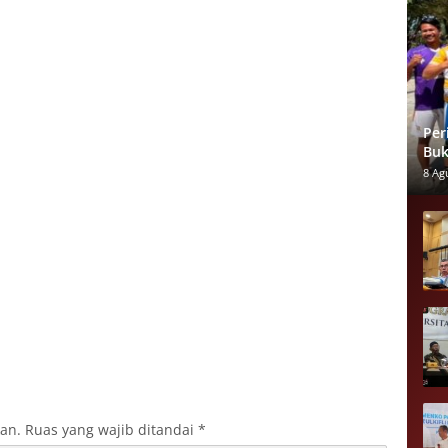
Per
Buk
Pen
8 Ag
kan.
Ruas yang wajib ditandai
*