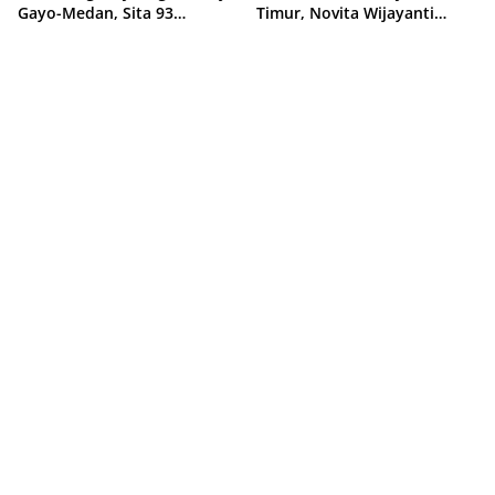
Gayo-Medan, Sita 93
Timur, Novita Wijayanti
Kilogram di Sumut
Sebut Jalankan Arahan
Prabowo