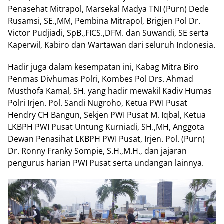
Penasehat Mitrapol, Marsekal Madya TNI (Purn) Dede
Rusamsi, SE.,MM, Pembina Mitrapol, Brigjen Pol Dr.
Victor Pudjiadi, SpB.,FICS.,DFM. dan Suwandi, SE serta
Kaperwil, Kabiro dan Wartawan dari seluruh Indonesia.
Hadir juga dalam kesempatan ini, Kabag Mitra Biro
Penmas Divhumas Polri, Kombes Pol Drs. Ahmad
Musthofa Kamal, SH. yang hadir mewakil Kadiv Humas
Polri Irjen. Pol. Sandi Nugroho, Ketua PWI Pusat
Hendry CH Bangun, Sekjen PWI Pusat M. Iqbal, Ketua
LKBPH PWI Pusat Untung Kurniadi, SH.,MH, Anggota
Dewan Penasihat LKBPH PWI Pusat, Irjen. Pol. (Purn)
Dr. Ronny Franky Sompie, S.H.,M.H., dan jajaran
pengurus harian PWI Pusat serta undangan lainnya.