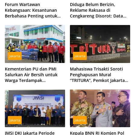
Forum Wartawan
Diduga Belum Berizin,
Kebangsaan: Kesantunan
Reklame Raksasa di
Berbahasa Penting untuk
Cengkareng Disorot: Data
Menjaga Persatuan Bangsa
DPMPTSP dan Satpol PP
Berbeda
Jakarta
Jakarta
Kementerian PU dan PMI
Mahasiswa Trisakti Soroti
Salurkan Air Bersih untuk
Penghapusan Mural
Warga Terdampak
“TRITURA”, Pemkot Jakarta
Kekeringan di Kubu Raya,
Barat Diminta Beri Klarifikasi
Tiga Hidran Umum
Disiagakan
Jakarta
Jakarta
JMSI DKI Jakarta Periode
Kepala BNN RI Komjen Pol