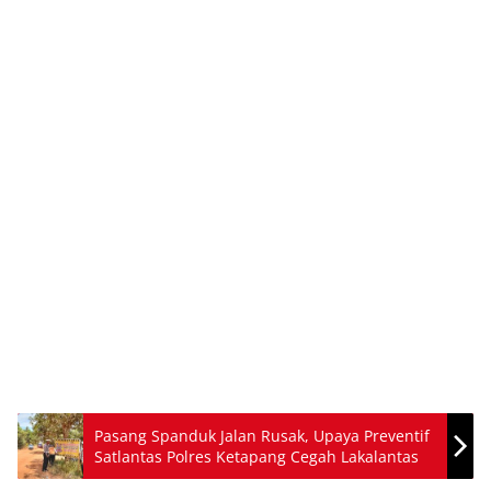
Pasang Spanduk Jalan Rusak, Upaya Preventif
Satlantas Polres Ketapang Cegah Lakalantas