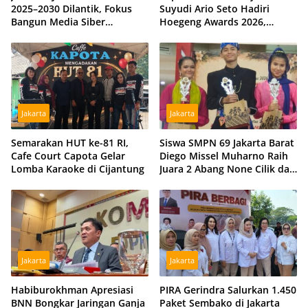
2025–2030 Dilantik, Fokus
Suyudi Ario Seto Hadiri
Bangun Media Siber
Hoegeng Awards 2026,
Profesional dan Independen
Tegaskan Komitmen Perkuat
Sinergi dengan Polri
Jakarta
Jakarta
Semarakan HUT ke-81 RI,
Siswa SMPN 69 Jakarta Barat
Cafe Court Capota Gelar
Diego Missel Muharno Raih
Lomba Karaoke di Cijantung
Juara 2 Abang None Cilik dan
Remaja Kencur 2026
Jakarta
Jakarta
Habiburokhman Apresiasi
PIRA Gerindra Salurkan 1.450
BNN Bongkar Jaringan Ganja
Paket Sembako di Jakarta