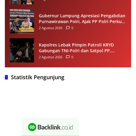
Gubernur Lampung Apresiasi Pengabdian
Purnawirawan Polri, Ajak PP Polri Perkuat
Stabilitas dan Dukung Pembangunan
2 Agustus 2026
0
Daerah
Kapolres Lebak Pimpin Patroli KRYD
Gabungan TNI-Polri dan Satpol PP,
Antisipasi Curanmor hingga Balap Liar
2 Agustus 2026
0
Statistik Pengunjung