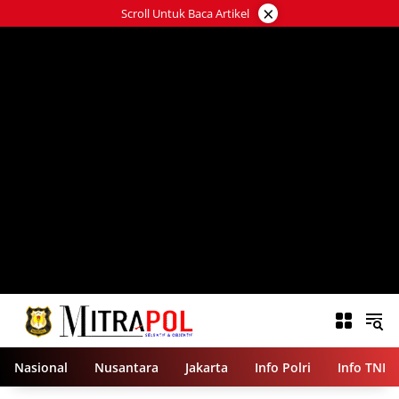
Langsung
×
Scroll Untuk Baca Artikel
ke
konten
Nasional
Nusantara
Jakarta
Info Polri
Info TNI