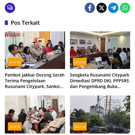
Pos Terkait
Jakarta
Jakarta
Pemkot Jakbar Dorong Serah
Sengketa Rusunami Citypark
Terima Pengelolaan
Dimediasi DPRD DKI, PPPSRS
Rusunami Citypark, Sanksi
dan Pengembang Buka
Jadi Opsi Jika Sengketa
Peluang Damai
Berlarut
Jakarta
Jakarta