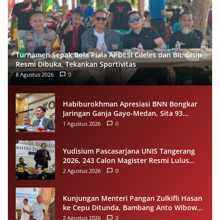
Turnamen Sepak Bola Piala APDESI Cileles dan BIL Grup
Resmi Dibuka, Tekankan Sportivitas
8 Agustus 2026
0
Habiburokhman Apresiasi BNN Bongkar
Jaringan Ganja Gayo-Medan, Sita 93
Kilogram di Sumut
1 Agustus 2026
0
Yudisium Pascasarjana UNIS Tangerang
2026, 243 Calon Magister Resmi Lulus
Siap Diwisuda Oktober
2 Agustus 2026
0
Kunjungan Menteri Pangan Zulkifli Hasan
ke Cepu Ditunda, Bambang Anto Wibowo
Tetap Salurkan Bantuan kepada Warga
2 Agustus 2026
0