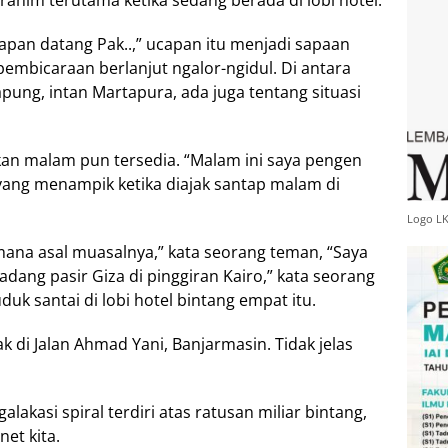
rahim terutama ketika sedang berada di lobi hotel.
apan datang Pak..,” ucapan itu menjadi sapaan
pembicaraan berlanjut ngalor-ngidul. Di antara
pung, intan Martapura, ada juga tentang situasi
akan malam pun tersedia. “Malam ini saya pengen
yang menampik ketika diajak santap malam di
Logo L
 mana asal muasalnya,” kata seorang teman, “Saya
dang pasir Giza di pinggiran Kairo,” kata seorang
uk santai di lobi hotel bintang empat itu.
ak di Jalan Ahmad Yani, Banjarmasin. Tidak jelas
alakasi spiral terdiri atas ratusan miliar bintang,
et kita.