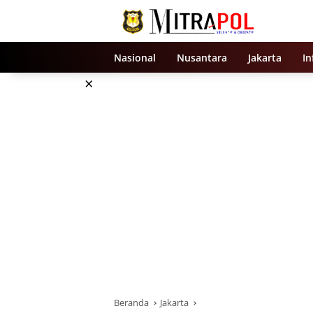
Langsung
ke
konten
Nasional
Nusantara
Jakarta
In
×
Beranda
Jakarta