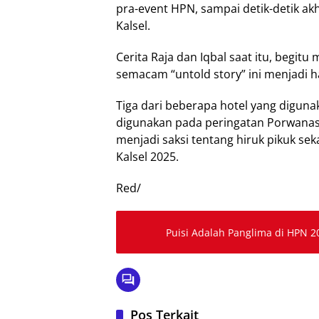
pra-event HPN, sampai detik-detik a
Kalsel.
Cerita Raja dan Iqbal saat itu, begi
semacam “untold story” ini menjadi ha
Tiga dari beberapa hotel yang diguna
digunakan pada peringatan Porwanas A
menjadi saksi tentang hiruk pikuk s
Kalsel 2025.
Red/
Puisi Adalah Panglima di HPN 2
Pos Terkait