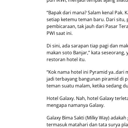
pun IKWI, menjadi tempat ajang silatu
“Bapak dari mana? Salam kenal Pak. K
setiap ketemu teman baru. Dari situ, 
pembicaraan, tak jauh dari Pasar Tera
PWI saat ini.
Di sini, ada sarapan tiap pagi dan m
makan soto Banjar,” kata seseorang, 
restoran hotel itu.
“Kok nama hotel ini Pyramid ya..dari
jadi terbayang bangunan piramid di pa
teman suatu malam, ketika sedang dud
Hotel Galaxy. Nah, hotel Galaxy terlet
mengapa namanya Galaxy.
Galaxy Bima Sakti (Milky Way) adakah g
termasuk matahari dan tata surya plan