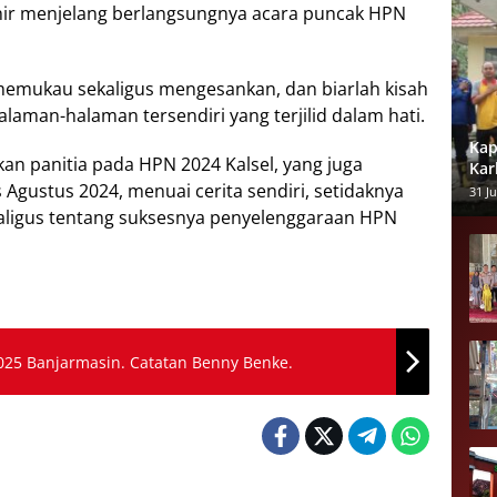
khir menjelang berlangsungnya acara puncak HPN
tu memukau sekaligus mengesankan, dan biarlah kisah
laman-halaman tersendiri yang terjilid dalam hati.
Kap
kan panitia pada HPN 2024 Kalsel, yang juga
Kar
gustus 2024, menuai cerita sendiri, setidaknya
dan
31 Ju
ekaligus tentang suksesnya penyelenggaraan HPN
025 Banjarmasin. Catatan Benny Benke.