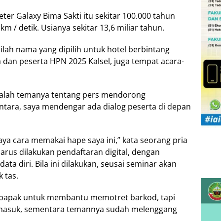
er Galaxy Bima Sakti itu sekitar 100.000 tahun
m / detik. Usianya sekitar 13,6 miliar tahun.
inilah nama yang dipilih untuk hotel berbintang
 dan peserta HPN 2025 Kalsel, juga tempat acara-
 salah temanya tentang pers mendorong
tara, saya mendengar ada dialog peserta di depan
saya cara memakai hape saya ini,” kata seorang pria
harus dilakukan pendaftaran digital, dengan
a diri. Bila ini dilakukan, seusai seminar akan
 tas.
i bapak untuk membantu memotret barkod, tapi
ak masuk, sementara temannya sudah melenggang