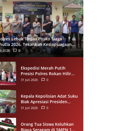
olres Lebak Tinjau Posko Siaga
hutla 2026, Tekankan Kesiapsiagaan
 Pencegahan Kebakaran Hutan
li 2026
0
Ekspedisi Merah Putih
Presisi Polres Rokan Hilir
Salurkan Sedekah Makanan
31 Juli 2026
0
untuk Anak Yatim di
Panipahan
Kepala Kepolisian Adat Suku
Biak Apresiasi Presiden
Prabowo atas Renovasi
31 Juli 2026
0
Rumah Singgah Pasar
Boswesen Sorong
Orang Tua Siswa Keluhkan
Biaya Seragam di SMPN 1