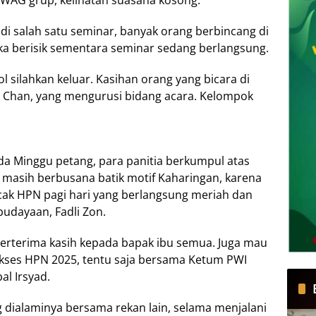
AG grup, kelihatan suasana kosong.
 di salah satu seminar, banyak orang berbincang di
ka berisik sementara seminar sedang berlangsung.
 silahkan keluar. Kasihan orang yang bicara di
sia Chan, yang mengurusi bidang acara. Kelompok
da Minggu petang, para panitia berkumpul atas
 masih berbusana batik motif Kaharingan, karena
cak HPN pagi hari yang berlangsung meriah dan
budayaan, Fadli Zon.
berterima kasih kepada bapak ibu semua. Juga mau
 sukses HPN 2025, tentu saja bersama Ketum PWI
l Irsyad.
g dialaminya bersama rekan lain, selama menjalani