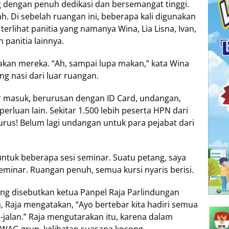
g dengan penuh dedikasi dan bersemangat tinggi.
h. Di sebelah ruangan ini, beberapa kali digunakan
u terlihat panitia yang namanya Wina, Lia Lisna, Ivan,
 panitia lainnya.
jakan mereka. “Ah, sampai lupa makan,” kata Wina
ng nasi dari luar ruangan.
uar masuk, berurusan dengan ID Card, undangan,
rluan lain. Sekitar 1.500 lebih peserta HPN dari
urus! Belum lagi undangan untuk para pejabat dari
 untuk beberapa sesi seminar. Suatu petang, saya
minar. Ruangan penuh, semua kursi nyaris berisi.
ang disebutkan ketua Panpel Raja Parlindungan
 Raja mengatakan, “Ayo bertebar kita hadiri semua
an-jalan.” Raja mengutarakan itu, karena dalam