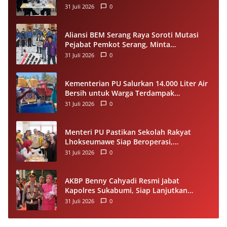
Perkuat Riset dan Pelayanan Publik
31 Juli 2026
0
Aliansi BEM Serang Raya Soroti Mutasi
Pejabat Pemkot Serang, Minta
Penempatan Jabatan Berbasis
31 Juli 2026
0
Kompetensi
Kementerian PU Salurkan 14.000 Liter Air
Bersih untuk Warga Terdampak
Kekeringan di Seram Bagian Timur
31 Juli 2026
0
Menteri PU Pastikan Sekolah Rakyat
Lhokseumawe Siap Beroperasi,
Dilengkapi Asrama hingga Laptop Gratis
31 Juli 2026
0
AKBP Benny Cahyadi Resmi Jabat
Kapolres Sukabumi, Siap Lanjutkan
Program dan Perkuat Pelayanan
31 Juli 2026
0
Masyarakat