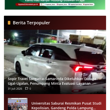
Berita Terpopuler
Sopir Travel Sangatta–Samarinda Dikeluhkan Diduga
Ugal-Ugalan, Penumpang Minta Evaluasi Layanan
Almeera
31 Juli 2026
0
Universitas Saburai Resmikan Pusat Studi
Kepolisian, Gandeng Polda Lampung