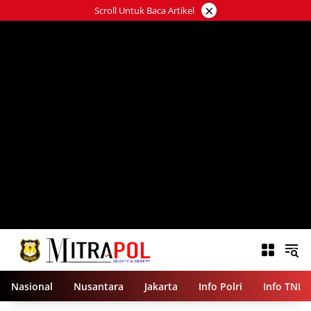
Langsung
×
Scroll Untuk Baca Artikel
ke
konten
Nasional
Nusantara
Jakarta
Info Polri
Info TNI