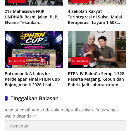
215 Mahasiswa FKIP
4 Sekolah Rakyat
UNDHARI Resmi Jalani PLP,
Terintegrasi di Sulsel Mulai
Elviana Tekankan
Beroperasi, Layani 1.508
Kompetensi, Akhlak Mulia,
Siswa Tahun Ajaran
dan Profesionalisme Calon
2026/2027
Guru
Nusantara
Nusantara
Putramanik A Lolos ke
PTPN IV PalmCo Serap 1.328
Perdelapan Final PHBN Cup
Peserta Magang, Kebun dan
Bojongmanik 2026 Usai
Pabrik Jadi Laboratorium
Tekuk Putra Rahayu 1-0
Kesiapan Kerja Generasi
Muda
Tinggalkan Balasan
Alamat email Anda tidak akan dipublikasikan.
Ruas yang
wajib ditandai
*