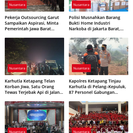
Nusantara
Nusantara
Pekerja Outsourcing Garut
Polisi Musnahkan Barang
Sampaikan Aspirasi, Minta
Bukti Home Industri
Pemerintah Jawa Barat
Narkoba di Jakarta Barat,
Evaluasi Sistem Kerja
308 Ribu Pil Zenith Gagal
Beredar
Nusantara
Nusantara
Karhutla Ketapang Telan
Kapolres Ketapang Tinjau
Korban Jiwa, Satu Orang
Karhutla di Pelang–Kepuluk,
Tewas Terjebak Api di Jalan
87 Personel Gabungan
Pelang–Kepuluk
Dikerahkan Padamkan Api
Nusantara
Nusantara