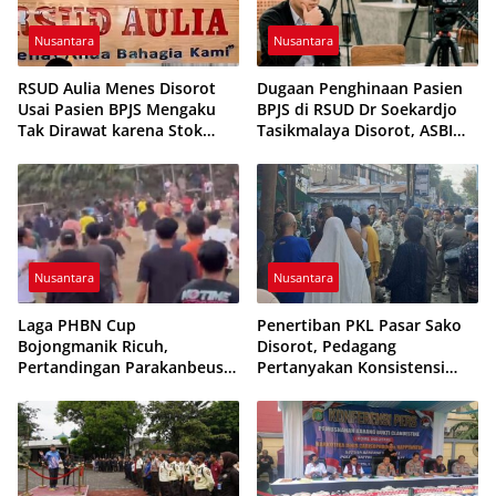
Nusantara
Nusantara
RSUD Aulia Menes Disorot
Dugaan Penghinaan Pasien
Usai Pasien BPJS Mengaku
BPJS di RSUD Dr Soekardjo
Tak Dirawat karena Stok
Tasikmalaya Disorot, ASBI
Obat Habis
Foundation Desak Evaluasi
Etika Pelayanan
Nusantara
Nusantara
Laga PHBN Cup
Penertiban PKL Pasar Sako
Bojongmanik Ricuh,
Disorot, Pedagang
Pertandingan Parakanbeusi
Pertanyakan Konsistensi
vs Feroci FC Sempat
Pengawasan dan Dugaan
Dihentikan
Pungutan