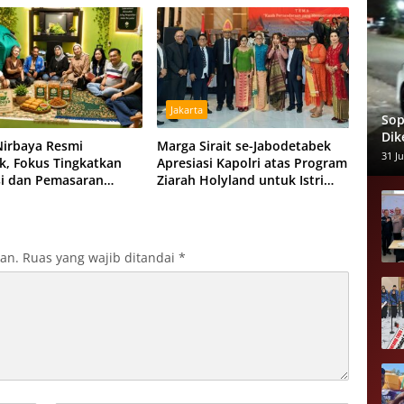
Jakarta
Sop
Dik
irbaya Resmi
Marga Sirait se-Jabodetabek
Pen
31 Ju
k, Fokus Tingkatkan
Apresiasi Kapolri atas Program
Alm
i dan Pemasaran
Ziarah Holyland untuk Istri
Anggota
Almarhum Arist Merdeka Sirait
kan.
Ruas yang wajib ditandai
*