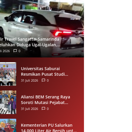
ir Travel Sangatta–Samarinda
eluhkan Diduga Ugal-Ugalan,
umpang Minta Evaluasi Layanan
li 2026
0
eera
Universitas Saburai
Resmikan Pusat Studi
Kepolisian, Gandeng Polda
31 Juli 2026
0
Lampung Perkuat Riset dan
Pelayanan Publik
Aliansi BEM Serang Raya
Soroti Mutasi Pejabat
Pemkot Serang, Minta
31 Juli 2026
0
Penempatan Jabatan
Berbasis Kompetensi
Kementerian PU Salurkan
14.000 Liter Air Bersih untuk