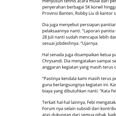
menyusun tehnis acara mulai dari pen
penyerahan berbagai SK korwil hingg
Provinsi Banten, Robby Liu di kantor s
Dia juga menyebut persiapan paniti
pelaksaannya nanti. “Laporan panitia 
28 Juli nanti sudah mencapai lebih da
sesuai jobdeshnya. “Ujarnya.
Hal senada juga disampaikan ketua pa
Chrysandi. Dia mengatakan sampai se
anggaran kegiatan yang masih terus
“Pastinya kendala kami masih terus
guna berlangsungnya kegiatan ini. Ka
biaya yang dibutuhkan nanti. “Kata Fe
Terkait hal-hal lainnya, Febi mengat
Forum nya selain subsidi dari kontrib
atas dukungan dari semua pihak, baik