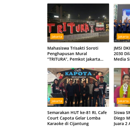
Persatuan Bangsa
Satpol 
Jakarta
Jakarta
Mahasiswa Trisakti Soroti
JMSI DKI
Penghapusan Mural
2030 Di
“TRITURA”, Pemkot Jakarta
Media S
Barat Diminta Beri Klarifikasi
Indepe
Jakarta
Jakarta
Semarakan HUT ke-81 RI, Cafe
Siswa S
Court Capota Gelar Lomba
Diego M
Karaoke di Cijantung
Juara 2
Remaja 