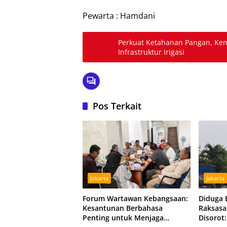
Pewarta : Hamdani
Perkuat Ketahanan Pangan, Ke
Infrastruktur Irigasi
Pos Terkait
Jakarta
Jakarta
Forum Wartawan Kebangsaan:
Diduga 
Kesantunan Berbahasa
Raksasa
Penting untuk Menjaga
Disorot