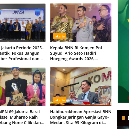
PP Berbeda
di Kubu Raya, Tiga Hidran
Umum Disiagakan
Jakarta
 Jakarta Periode 2025–
Kepala BNN RI Komjen Pol
lantik, Fokus Bangun
Suyudi Ario Seto Hadiri
iber Profesional dan
Hoegeng Awards 2026,
nden
Tegaskan Komitmen Perkuat
Sinergi dengan Polri
Jakarta
MPN 69 Jakarta Barat
Habiburokhman Apresiasi BNN
issel Muharno Raih
Bongkar Jaringan Ganja Gayo-
 Abang None Cilik dan
Medan, Sita 93 Kilogram di
Kencur 2026
Sumut