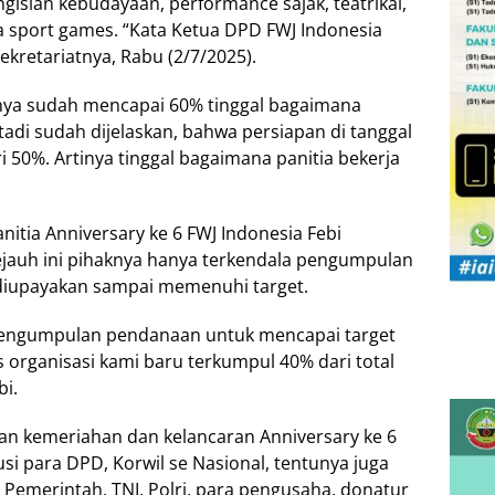
gisian kebudayaan, performance sajak, teatrikal,
a sport games. “Kata Ketua DPD FWJ Indonesia
ekretariatnya, Rabu (2/7/2025).
anya sudah mencapai 60% tinggal bagaimana
tadi sudah dijelaskan, bahwa persiapan di tanggal
ri 50%. Artinya tinggal bagaimana panitia bekerja
nitia Anniversary ke 6 FWJ Indonesia Febi
jauh ini pihaknya hanya terkendala pengumpulan
 diupayakan sampai memenuhi target.
 pengumpulan pendanaan untuk mencapai target
s organisasi kami baru terkumpul 40% dari total
bi.
akan kemeriahan dan kelancaran Anniversary ke 6
usi para DPD, Korwil se Nasional, tentunya juga
 Pemerintah, TNI, Polri, para pengusaha, donatur