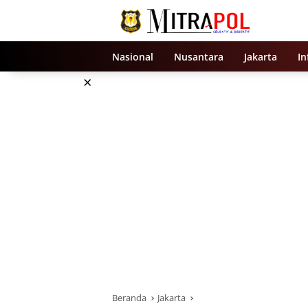
Langsung
ke
konten
Nasional
Nusantara
Jakarta
In
×
Beranda
Jakarta