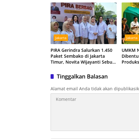
Jakarta
Jakarta
PIRA Gerindra Salurkan 1.450
UMKM N
Paket Sembako di Jakarta
Dibentu
Timur, Novita Wijayanti Sebut
Produks
Jalankan Arahan Prabowo
Produk 
Tinggalkan Balasan
Alamat email Anda tidak akan dipublikasi