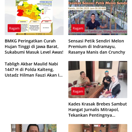
Ragam
Ragam
BMKG Peringatkan Curah
Sensasi Petik Sendiri Melon
Hujan Tinggi di Jawa Barat,
Premium di Indramayu,
Sukabumi Masuk Level Awas!
Rasanya Manis dan Crunchy
Tabligh Akbar Maulid Nabi
1447 H di Polda Kalteng,
Ustadz Hilman Fauzi Akan Isi
Tausiyah dan Doa untuk
Bangsa
Ragam
Kades Krasak Brebes Sambut
Hangat Jurnalis Mitrapol,
Tekankan Pentingnya
Kemitraan Media dan
Pemerintah Desa