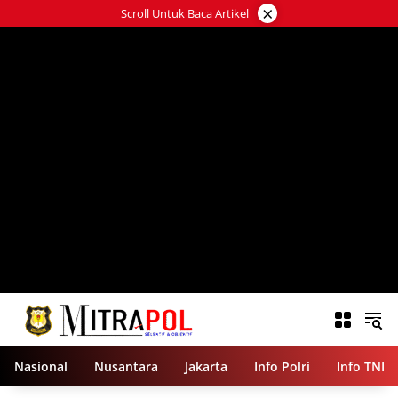
Langsung
×
Scroll Untuk Baca Artikel
ke
konten
Nasional
Nusantara
Jakarta
Info Polri
Info TNI