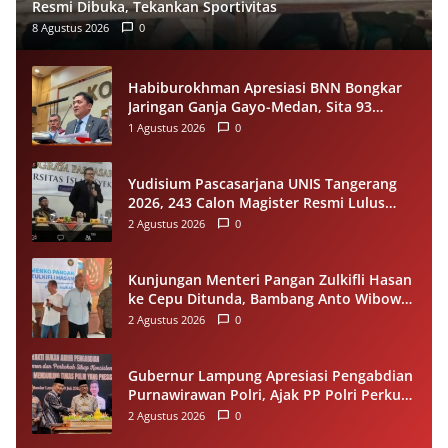
Resmi Dibuka, Tekankan Sportivitas
8 Agustus 2026
0
Habiburokhman Apresiasi BNN Bongkar
Jaringan Ganja Gayo-Medan, Sita 93
Kilogram di Sumut
1 Agustus 2026
0
Yudisium Pascasarjana UNIS Tangerang
2026, 243 Calon Magister Resmi Lulus
Siap Diwisuda Oktober
2 Agustus 2026
0
Kunjungan Menteri Pangan Zulkifli Hasan
ke Cepu Ditunda, Bambang Anto Wibowo
Tetap Salurkan Bantuan kepada Warga
2 Agustus 2026
0
Gubernur Lampung Apresiasi Pengabdian
Purnawirawan Polri, Ajak PP Polri Perkuat
Stabilitas dan Dukung Pembangunan
2 Agustus 2026
0
Daerah