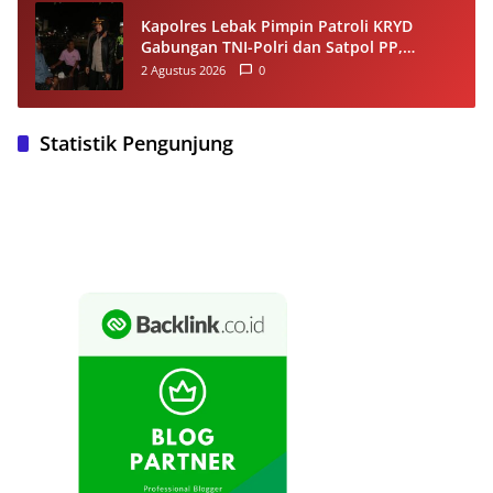
Kapolres Lebak Pimpin Patroli KRYD
Gabungan TNI-Polri dan Satpol PP,
Antisipasi Curanmor hingga Balap Liar
2 Agustus 2026
0
Statistik Pengunjung