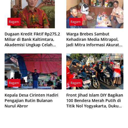
Ragam
Ragam
Dugaan Kredit Fiktif Rp275,2
Warga Brebes Sambut
Miliar di Bank Kaltimtara,
Kehadiran Media Mitrapol,
Akademisi Ungkap Celah
Jadi Mitra Informasi Akurat
Sistemik Perbankan Daerah
di Desa Kaliwlingi
Ragam
Ragam
Kepala Desa Cirinten Hadiri
Front Jihad Islam DIY Bagikan
Pengajian Rutin Bulanan
100 Bendera Merah Putih di
Nurul Abror
Titik Nol Yogyakarta, Dukung
Semangat Kemerdekaan