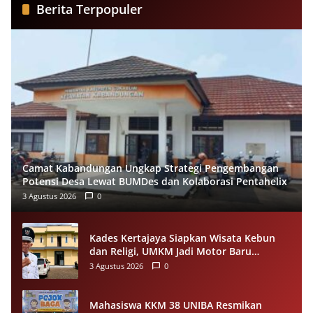
Berita Terpopuler
Camat Kabandungan Ungkap Strategi Pengembangan
Potensi Desa Lewat BUMDes dan Kolaborasi Pentahelix
3 Agustus 2026
0
Kades Kertajaya Siapkan Wisata Kebun
dan Religi, UMKM Jadi Motor Baru
Ekonomi Desa
3 Agustus 2026
0
Mahasiswa KKM 38 UNIBA Resmikan