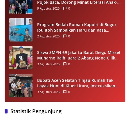
Pojok Baca, Dorong Minat Literasi Anak-
anak Warga Desa Mekarbaru
9 Agustus 2026
0
Program Bedah Rumah Kapolri di Bogor,
Ibu Itoh Sampaikan Haru dan Rasa
Syukur
2 Agustus 2026
0
Siswa SMPN 69 Jakarta Barat Diego Missel
Muharno Raih Juara 2 Abang None Cilik
dan Remaja Kencur 2026
3 Agustus 2026
0
Bupati Aceh Selatan Tinjau Rumah Tak
Layak Huni di Kluet Utara, Instruksikan
Masuk Program Bantuan Rumah 2027
3 Agustus 2026
0
Statistik Pengunjung