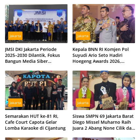
Kekeringan di Kubu Raya,
Barat Diminta Beri Klarifikasi
Tiga Hidran Umum
Disiagakan
Jakarta
Jakarta
JMSI DKI Jakarta Periode
Kepala BNN RI Komjen Pol
2025–2030 Dilantik, Fokus
Suyudi Ario Seto Hadiri
Bangun Media Siber
Hoegeng Awards 2026,
Profesional dan Independen
Tegaskan Komitmen Perkuat
Sinergi dengan Polri
Jakarta
Jakarta
Semarakan HUT ke-81 RI,
Siswa SMPN 69 Jakarta Barat
Cafe Court Capota Gelar
Diego Missel Muharno Raih
Lomba Karaoke di Cijantung
Juara 2 Abang None Cilik dan
Remaja Kencur 2026