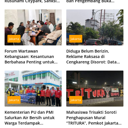
Rusunami Citypark, Sanksi
dan Pengembang Buka
Jadi Opsi Jika Sengketa
Peluang Damai
Berlarut
Jakarta
Jakarta
Forum Wartawan
Diduga Belum Berizin,
Kebangsaan: Kesantunan
Reklame Raksasa di
Berbahasa Penting untuk
Cengkareng Disorot: Data
Menjaga Persatuan Bangsa
DPMPTSP dan Satpol PP
Berbeda
Jakarta
Jakarta
Kementerian PU dan PMI
Mahasiswa Trisakti Soroti
Salurkan Air Bersih untuk
Penghapusan Mural
Warga Terdampak
“TRITURA”, Pemkot Jakarta