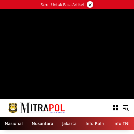
Langsung
×
Scroll Untuk Baca Artikel
ke
konten
Nasional
Nusantara
Jakarta
Info Polri
Info TNI