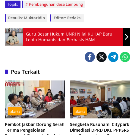
Topik:
Pembangunan desa Lampung
Penulis: Muktaridin
Editor: Redaksi
Guru Besar Hukum UNRI Nilai KUHAP Baru
Lebih Humanis dan Berbasis HAM
Pos Terkait
Jakarta
Jakarta
Pemkot Jakbar Dorong Serah
Sengketa Rusunami Citypark
Terima Pengelolaan
Dimediasi DPRD DKI, PPPSRS