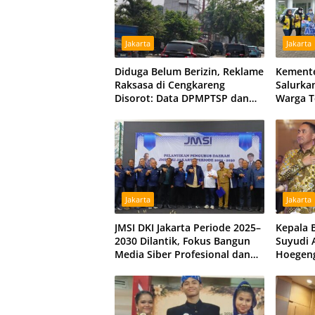
Jakarta
Jakarta
Diduga Belum Berizin, Reklame
Kemente
Raksasa di Cengkareng
Salurka
Disorot: Data DPMPTSP dan
Warga T
Satpol PP Berbeda
di Kubu
Umum D
Jakarta
Jakarta
JMSI DKI Jakarta Periode 2025–
Kepala 
2030 Dilantik, Fokus Bangun
Suyudi A
Media Siber Profesional dan
Hoegeng
Independen
Tegaska
Sinergi 