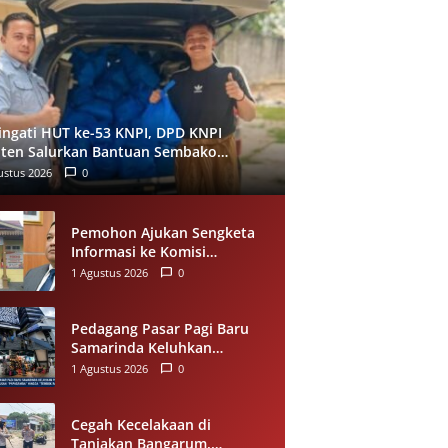
ingati HUT ke-53 KNPI, DPD KNPI
ten Salurkan Bantuan Sembako
alui Pemuda Berdampak
ustus 2026
0
Pemohon Ajukan Sengketa
Informasi ke Komisi
Informasi Riau, Soroti
1 Agustus 2026
0
Dugaan Tidak Ditanggapinya
Permohonan ke PPID
Pelalawan
Pedagang Pasar Pagi Baru
Samarinda Keluhkan
Penataan, Omzet Menurun;
1 Agustus 2026
0
Minta Pemkot Evaluasi
Distribusi Ruko dan Akses
Pengunjung
Cegah Kecelakaan di
Tanjakan Bangarum,