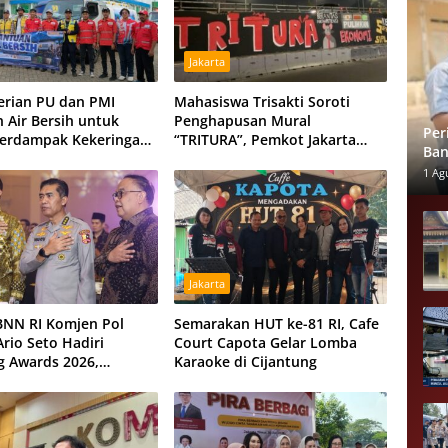
Jakarta
rian PU dan PMI
Mahasiswa Trisakti Soroti
n Air Bersih untuk
Penghapusan Mural
Per
erdampak Kekeringan
“TRITURA”, Pemkot Jakarta
Ban
 Raya, Tiga Hidran
Barat Diminta Beri Klarifikasi
Mel
1 Ag
isiagakan
Jakarta
BNN RI Komjen Pol
Semarakan HUT ke-81 RI, Cafe
rio Seto Hadiri
Court Capota Gelar Lomba
 Awards 2026,
Karaoke di Cijantung
n Komitmen Perkuat
dengan Polri