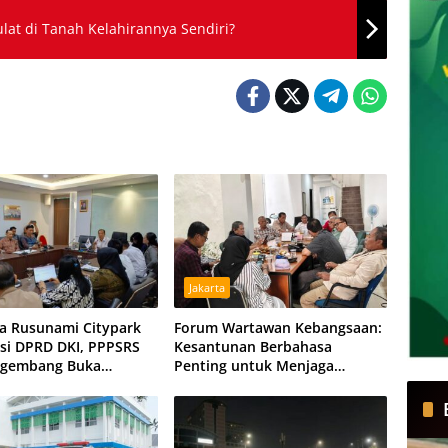
at di Tanah Kelahirannya Sendiri?
Jakarta
a Rusunami Citypark
Forum Wartawan Kebangsaan:
si DPRD DKI, PPPSRS
Kesantunan Berbahasa
ngembang Buka
Penting untuk Menjaga
 Damai
Persatuan Bangsa