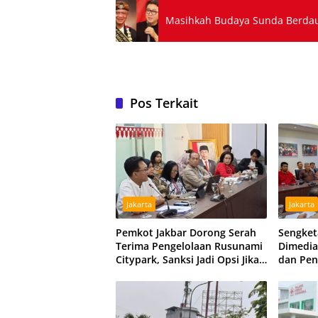
Masihkah Budaya Sunda Berdaul
Pos Terkait
Jakarta
Jakarta
Pemkot Jakbar Dorong Serah
Sengket
Terima Pengelolaan Rusunami
Dimedia
Citypark, Sanksi Jadi Opsi Jika
dan Pe
Sengketa Berlarut
Peluang