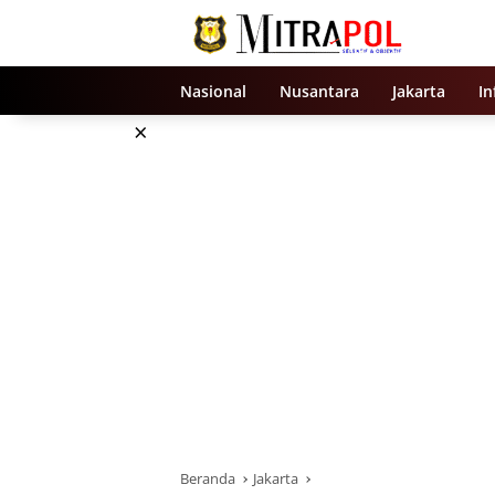
Langsung
ke
konten
Nasional
Nusantara
Jakarta
In
×
Beranda
Jakarta