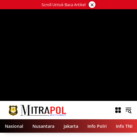
Langsung
×
Scroll Untuk Baca Artikel
ke
konten
Nasional
Nusantara
Jakarta
Info Polri
Info TNI