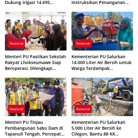
Dukung Irigasi 14.695
Instruksikan Penanganan
Hektare saat Musim
Komprehensif agar
Kemarau
Kerusakan Tak Berulang
Nasional
Nasional
Menteri PU Pastikan Sekolah
Kementerian PU Salurkan
Rakyat Lhokseumawe Siap
14.000 Liter Air Bersih untuk
Beroperasi, Dilengkapi
Warga Terdampak
Asrama hingga Laptop Gratis
Kekeringan di Seram Bagian
Timur
Nasional
Nasional
Menteri PU Tinjau
Kementerian PU Salurkan
Pembangunan Sabo Dam di
5.000 Liter Air Bersih ke
Tapanuli Tengah, Percepat
Cilegon, Bantu 88 KK