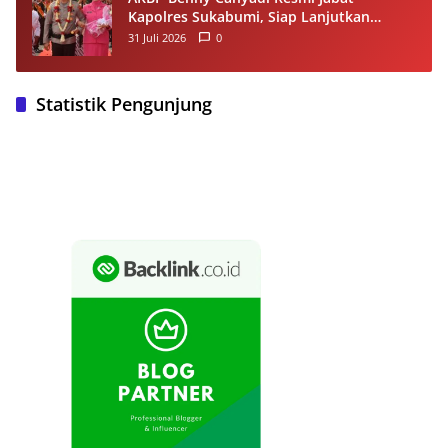
Kapolres Sukabumi, Siap Lanjutkan
Program dan Perkuat Pelayanan
31 Juli 2026
0
Masyarakat
Statistik Pengunjung