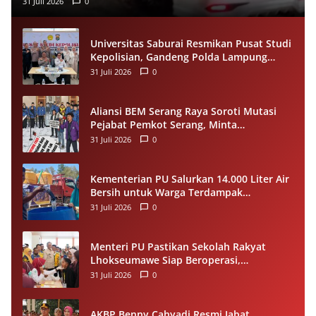
31 Juli 2026
0
Universitas Saburai Resmikan Pusat Studi
Kepolisian, Gandeng Polda Lampung
Perkuat Riset dan Pelayanan Publik
31 Juli 2026
0
Aliansi BEM Serang Raya Soroti Mutasi
Pejabat Pemkot Serang, Minta
Penempatan Jabatan Berbasis
31 Juli 2026
0
Kompetensi
Kementerian PU Salurkan 14.000 Liter Air
Bersih untuk Warga Terdampak
Kekeringan di Seram Bagian Timur
31 Juli 2026
0
Menteri PU Pastikan Sekolah Rakyat
Lhokseumawe Siap Beroperasi,
Dilengkapi Asrama hingga Laptop Gratis
31 Juli 2026
0
AKBP Benny Cahyadi Resmi Jabat