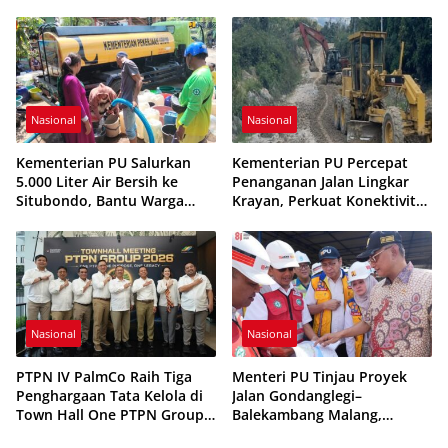
Penanganan Pascabanjir
Terdampak Kekeringan
Sungai Aek Sigala-gala
Nasional
Nasional
Kementerian PU Salurkan
Kementerian PU Percepat
5.000 Liter Air Bersih ke
Penanganan Jalan Lingkar
Situbondo, Bantu Warga
Krayan, Perkuat Konektivitas
Terdampak Kekeringan
Wilayah Perbatasan
Kalimantan Utara
Nasional
Nasional
PTPN IV PalmCo Raih Tiga
Menteri PU Tinjau Proyek
Penghargaan Tata Kelola di
Jalan Gondanglegi–
Town Hall One PTPN Group
Balekambang Malang,
2026
Ditargetkan Rampung Akhir