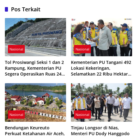
Pos Terkait
Nasional
Nasional
Tol Prosiwangi Seksi 1 dan 2
Kementerian PU Tangani 492
Rampung, Kementerian PU
Lokasi Kekeringan,
Segera Operasikan Ruas 24
Selamatkan 22 Ribu Hektare
Km Probolinggo–Paiton
Sawah
Nasional
Nasional
Bendungan Keureuto
Tinjau Longsor di Nias,
Perkuat Ketahanan Air Aceh,
Menteri PU Dody Hanggodo