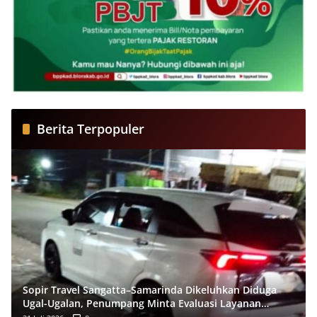
Berita Terpopuler
Sopir Travel Sangatta–Samarinda Dikeluhkan Diduga
Ugal-Ugalan, Penumpang Minta Evaluasi Layanan
Almeera