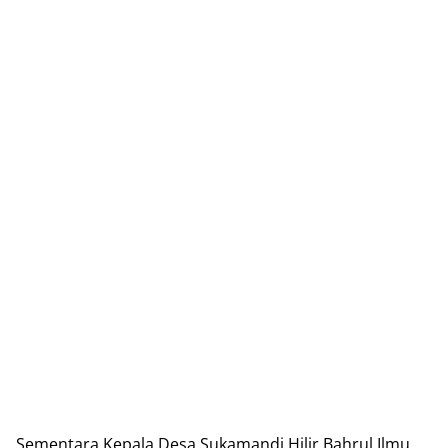
Sementara Kepala Desa Sukamandi Hilir Bahrul Ilmu,