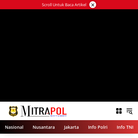
Langsung
×
Scroll Untuk Baca Artikel
ke
konten
Nasional
Nusantara
Jakarta
Info Polri
Info TNI