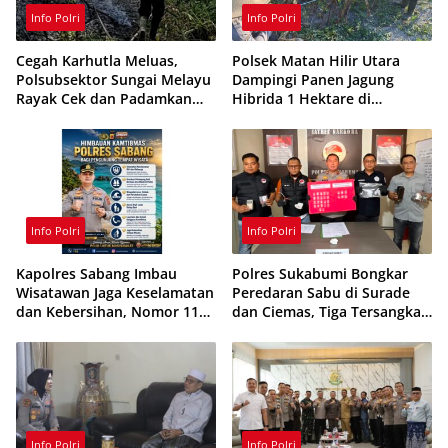
Info Polri
Info Polri
Cegah Karhutla Meluas,
Polsek Matan Hilir Utara
Polsubsektor Sungai Melayu
Dampingi Panen Jagung
Rayak Cek dan Padamkan
Hibrida 1 Hektare di
Titik Api di Ketapang
Ketapang
Info Polri
Info Polri
Kapolres Sabang Imbau
Polres Sukabumi Bongkar
Wisatawan Jaga Keselamatan
Peredaran Sabu di Surade
dan Kebersihan, Nomor 110
dan Ciemas, Tiga Tersangka
Siaga 24 Jam
Ditangkap
Info Polri
Info Polri