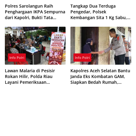
Polres Sarolangun Raih
Tangkap Dua Terduga
Penghargaan IKPA Sempurna
Pengedar, Polsek
dari Kapolri, Bukti Tata
Kembangan Sita 1 Kg Sabu,
Kelola Anggaran
70 Vape Etomidate dan 75
Berintegritas
Ribu Butir Obat Keras
Info Polri
Info Polri
Lawan Malaria di Pesisir
Kapolres Aceh Selatan Bantu
Rokan Hilir, Polda Riau
Janda Eks Kombatan GAM,
Layani Pemeriksaan
Siapkan Bedah Rumah,
Kesehatan Gratis
Bantuan Gizi dan Modal
Usaha