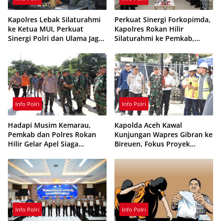
Kapolres Lebak Silaturahmi
Perkuat Sinergi Forkopimda,
ke Ketua MUI, Perkuat
Kapolres Rokan Hilir
Sinergi Polri dan Ulama Jaga
Silaturahmi ke Pemkab,
Kamtibmas
Kodim 0321 dan Kejari
Info Polri
Info Polri
Hadapi Musim Kemarau,
Kapolda Aceh Kawal
Pemkab dan Polres Rokan
Kunjungan Wapres Gibran ke
Hilir Gelar Apel Siaga
Bireuen, Fokus Proyek
Karhutla 2026, Perkuat
Infrastruktur dan Pendidikan
Sinergi Cegah Kebakaran
Info Polri
Info Polri