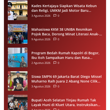
Kades Kertajaya Siapkan Wisata Kebun
dan Religi, UMKM Jadi Motor Baru
Ekonomi Desa
3 Agustus 2026
0
Mahasiswa KKM 38 UNIBA Resmikan
Pojok Baca, Dorong Minat Literasi Anak-
anak Warga Desa Mekarbaru
9 Agustus 2026
0
Program Bedah Rumah Kapolri di Bogor,
Ibu Itoh Sampaikan Haru dan Rasa
Syukur
2 Agustus 2026
0
Siswa SMPN 69 Jakarta Barat Diego Missel
Muharno Raih Juara 2 Abang None Cilik
dan Remaja Kencur 2026
3 Agustus 2026
0
Bupati Aceh Selatan Tinjau Rumah Tak
Layak Huni di Kluet Utara, Instruksikan
Masuk Program Bantuan Rumah 2027
3 Agustus 2026
0