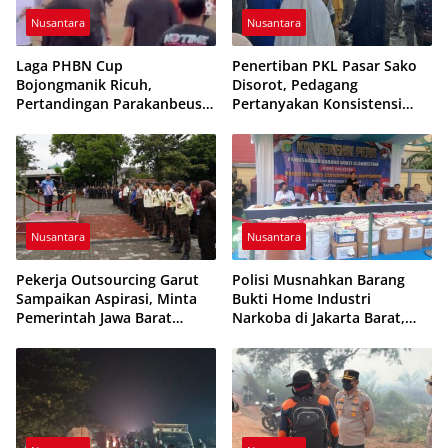
Nusantara
Nusantara
Laga PHBN Cup
Penertiban PKL Pasar Sako
Bojongmanik Ricuh,
Disorot, Pedagang
Pertandingan Parakanbeusi
Pertanyakan Konsistensi
vs Feroci FC Sempat
Pengawasan dan Dugaan
Dihentikan
Pungutan
Nusantara
Nusantara
Pekerja Outsourcing Garut
Polisi Musnahkan Barang
Sampaikan Aspirasi, Minta
Bukti Home Industri
Pemerintah Jawa Barat
Narkoba di Jakarta Barat,
Evaluasi Sistem Kerja
308 Ribu Pil Zenith Gagal
Beredar