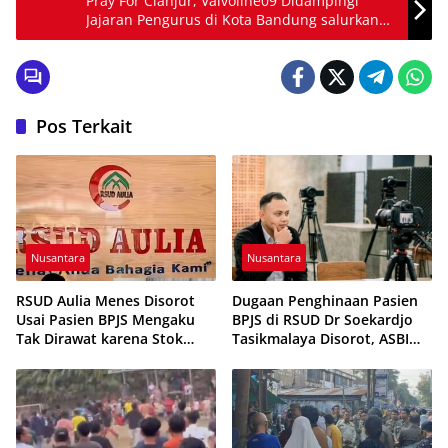
Pray For Cianjur, Valvoline09 Didampingi
Jajaran Pengurus di Kota Bandung salurkan
bantuan untuk korban gempa cianjur
Pos Terkait
Nusantara
Nusantara
RSUD Aulia Menes Disorot
Dugaan Penghinaan Pasien
Usai Pasien BPJS Mengaku
BPJS di RSUD Dr Soekardjo
Tak Dirawat karena Stok
Tasikmalaya Disorot, ASBI
Obat Habis
Foundation Desak Evaluasi
Etika Pelayanan