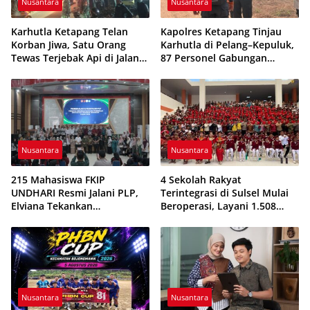
Nusantara
Nusantara
Karhutla Ketapang Telan
Kapolres Ketapang Tinjau
Korban Jiwa, Satu Orang
Karhutla di Pelang–Kepuluk,
Tewas Terjebak Api di Jalan
87 Personel Gabungan
Pelang–Kepuluk
Dikerahkan Padamkan Api
Nusantara
Nusantara
215 Mahasiswa FKIP
4 Sekolah Rakyat
UNDHARI Resmi Jalani PLP,
Terintegrasi di Sulsel Mulai
Elviana Tekankan
Beroperasi, Layani 1.508
Kompetensi, Akhlak Mulia,
Siswa Tahun Ajaran
dan Profesionalisme Calon
2026/2027
Guru
Nusantara
Nusantara