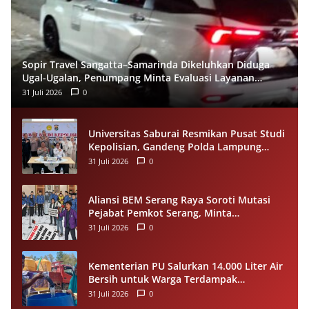
Sopir Travel Sangatta–Samarinda Dikeluhkan Diduga
Ugal-Ugalan, Penumpang Minta Evaluasi Layanan
Almeera
31 Juli 2026
0
Universitas Saburai Resmikan Pusat Studi
Kepolisian, Gandeng Polda Lampung
Perkuat Riset dan Pelayanan Publik
31 Juli 2026
0
Aliansi BEM Serang Raya Soroti Mutasi
Pejabat Pemkot Serang, Minta
Penempatan Jabatan Berbasis
31 Juli 2026
0
Kompetensi
Kementerian PU Salurkan 14.000 Liter Air
Bersih untuk Warga Terdampak
Kekeringan di Seram Bagian Timur
31 Juli 2026
0