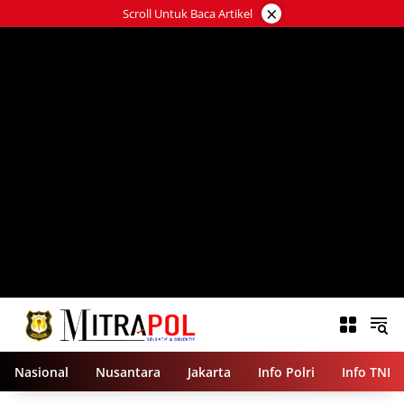
Langsung
×
Scroll Untuk Baca Artikel
ke
konten
Nasional
Nusantara
Jakarta
Info Polri
Info TNI