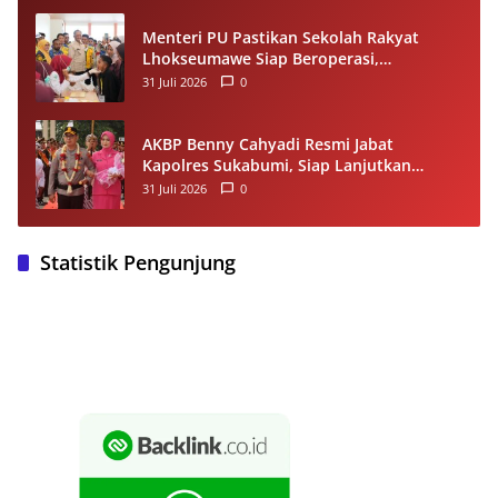
Menteri PU Pastikan Sekolah Rakyat
Lhokseumawe Siap Beroperasi,
Dilengkapi Asrama hingga Laptop Gratis
31 Juli 2026
0
AKBP Benny Cahyadi Resmi Jabat
Kapolres Sukabumi, Siap Lanjutkan
Program dan Perkuat Pelayanan
31 Juli 2026
0
Masyarakat
Statistik Pengunjung