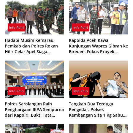
Info Polri
Info Polri
Hadapi Musim Kemarau,
Kapolda Aceh Kawal
Pemkab dan Polres Rokan
Kunjungan Wapres Gibran ke
Hilir Gelar Apel Siaga
Bireuen, Fokus Proyek
Karhutla 2026, Perkuat
Infrastruktur dan Pendidikan
Sinergi Cegah Kebakaran
Info Polri
Info Polri
Polres Sarolangun Raih
Tangkap Dua Terduga
Penghargaan IKPA Sempurna
Pengedar, Polsek
dari Kapolri, Bukti Tata
Kembangan Sita 1 Kg Sabu,
Kelola Anggaran
70 Vape Etomidate dan 75
Berintegritas
Ribu Butir Obat Keras