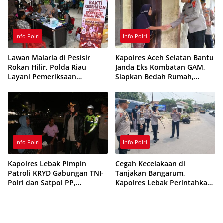
Info Polri
Info Polri
Lawan Malaria di Pesisir
Kapolres Aceh Selatan Bantu
Rokan Hilir, Polda Riau
Janda Eks Kombatan GAM,
Layani Pemeriksaan
Siapkan Bedah Rumah,
Kesehatan Gratis
Bantuan Gizi dan Modal
Usaha
Info Polri
Info Polri
Kapolres Lebak Pimpin
Cegah Kecelakaan di
Patroli KRYD Gabungan TNI-
Tanjakan Bangarum,
Polri dan Satpol PP,
Kapolres Lebak Perintahkan
Antisipasi Curanmor hingga
Pemasangan Rambu Lalu
Balap Liar
Lintas