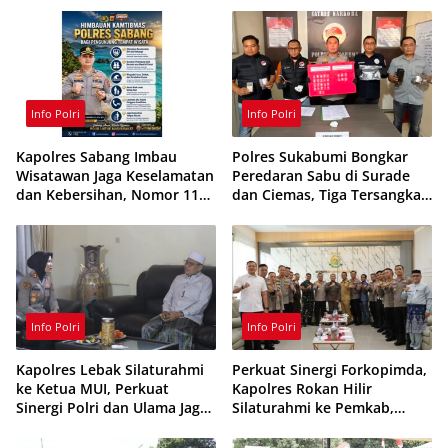
Info Polri
Info Polri
Kapolres Sabang Imbau
Polres Sukabumi Bongkar
Wisatawan Jaga Keselamatan
Peredaran Sabu di Surade
dan Kebersihan, Nomor 110
dan Ciemas, Tiga Tersangka
Siaga 24 Jam
Ditangkap
Info Polri
Info Polri
Kapolres Lebak Silaturahmi
Perkuat Sinergi Forkopimda,
ke Ketua MUI, Perkuat
Kapolres Rokan Hilir
Sinergi Polri dan Ulama Jaga
Silaturahmi ke Pemkab,
Kamtibmas
Kodim 0321 dan Kejari