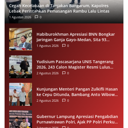
Cegah Kecelakaan di Tanjakan Bangarum, Kapolres
Lebak Perintahkan Pemasangan Rambu Lalu Lintas
1 Agustus 2026
0
Habiburokhman Apresiasi BNN Bongkar
Jaringan Ganja Gayo-Medan, Sita 93
Kilogram di Sumut
1 Agustus 2026
0
Yudisium Pascasarjana UNIS Tangerang
2026, 243 Calon Magister Resmi Lulus
Siap Diwisuda Oktober
2 Agustus 2026
0
Kunjungan Menteri Pangan Zulkifli Hasan
ke Cepu Ditunda, Bambang Anto Wibowo
Tetap Salurkan Bantuan kepada Warga
2 Agustus 2026
0
Gubernur Lampung Apresiasi Pengabdian
Purnawirawan Polri, Ajak PP Polri Perkuat
Stabilitas dan Dukung Pembangunan
2 Agustus 2026
0