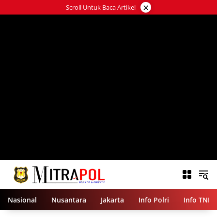
Langsung
×
Scroll Untuk Baca Artikel
ke
konten
Nasional
Nusantara
Jakarta
Info Polri
Info TNI