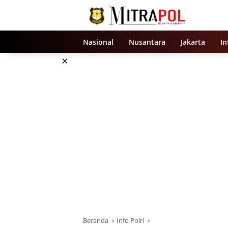
Langsung
ke
konten
Nasional
Nusantara
Jakarta
In
×
Beranda
Info Polri