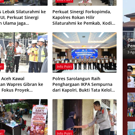
s Lebak Silaturahmi ke
Perkuat Sinergi Forkopimda,
UI, Perkuat Sinergi
Kapolres Rokan Hilir
an Ulama Jaga
Silaturahmi ke Pemkab, Kodim
mas
0321 dan Kejari
Cam
Pen
BUM
3 Ag
ri
Info Polri
 Aceh Kawal
Polres Sarolangun Raih
an Wapres Gibran ke
Penghargaan IKPA Sempurna
, Fokus Proyek
dari Kapolri, Bukti Tata Kelola
ruktur dan Pendidikan
Anggaran Berintegritas
ri
Info Polri