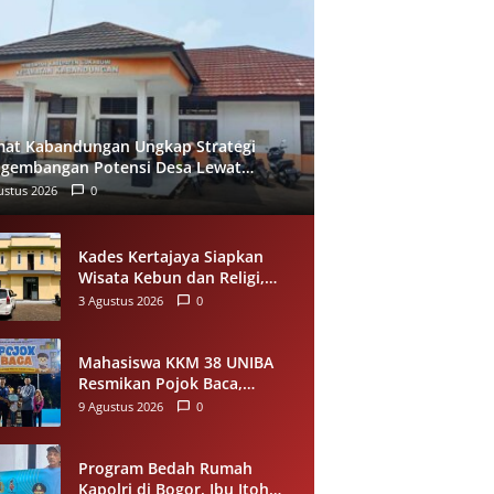
at Kabandungan Ungkap Strategi
gembangan Potensi Desa Lewat
Des dan Kolaborasi Pentahelix
ustus 2026
0
Kades Kertajaya Siapkan
Wisata Kebun dan Religi,
UMKM Jadi Motor Baru
3 Agustus 2026
0
Ekonomi Desa
Mahasiswa KKM 38 UNIBA
Resmikan Pojok Baca,
Dorong Minat Literasi Anak-
9 Agustus 2026
0
anak Warga Desa Mekarbaru
Program Bedah Rumah
Kapolri di Bogor, Ibu Itoh