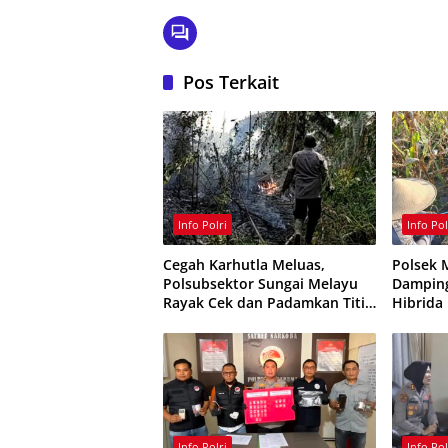
Pos Terkait
Info Polri
Info Pol
Cegah Karhutla Meluas,
Polsek 
Polsubsektor Sungai Melayu
Damping
Rayak Cek dan Padamkan Titik
Hibrida
Api di Ketapang
Info Polri
Info Pol