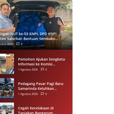
ingati HUT ke-53 KNPI, DPD KNPI
ten Salurkan Bantuan Sembako
alui Pemuda Berdampak
ustus 2026
0
Pemohon Ajukan Sengketa
Informasi ke Komisi
Informasi Riau, Soroti
1 Agustus 2026
0
Dugaan Tidak Ditanggapinya
Permohonan ke PPID
Pelalawan
Pedagang Pasar Pagi Baru
Samarinda Keluhkan
Penataan, Omzet Menurun;
1 Agustus 2026
0
Minta Pemkot Evaluasi
Distribusi Ruko dan Akses
Pengunjung
Cegah Kecelakaan di
Tanjakan Bangarum,