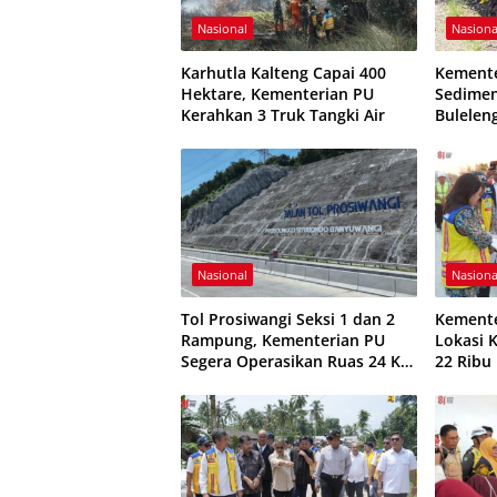
Nasional
Nasiona
Karhutla Kalteng Capai 400
Kemente
Hektare, Kementerian PU
Sedimen
Kerahkan 3 Truk Tangki Air
Buleleng
3.897 H
Nasional
Nasiona
Tol Prosiwangi Seksi 1 dan 2
Kemente
Rampung, Kementerian PU
Lokasi 
Segera Operasikan Ruas 24 Km
22 Ribu
Probolinggo–Paiton