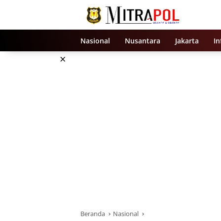
Langsung
ke
konten
Nasional
Nusantara
Jakarta
In
×
Beranda
Nasional