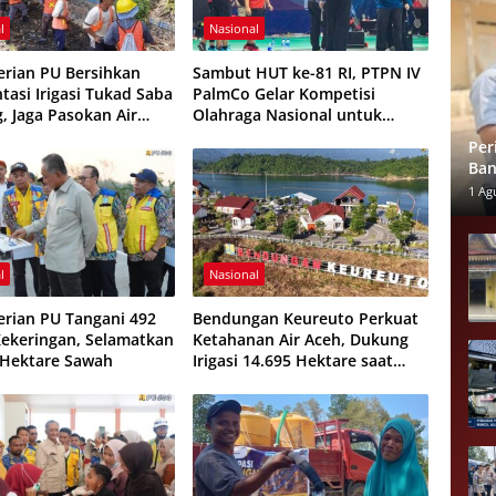
l
Nasional
rian PU Bersihkan
Sambut HUT ke-81 RI, PTPN IV
tasi Irigasi Tukad Saba
PalmCo Gelar Kompetisi
, Jaga Pasokan Air
Olahraga Nasional untuk
ektare Sawah
Perkuat Soliditas Karyawan
Per
Ban
Mel
1 Ag
l
Nasional
rian PU Tangani 492
Bendungan Keureuto Perkuat
Kekeringan, Selamatkan
Ketahanan Air Aceh, Dukung
 Hektare Sawah
Irigasi 14.695 Hektare saat
Musim Kemarau