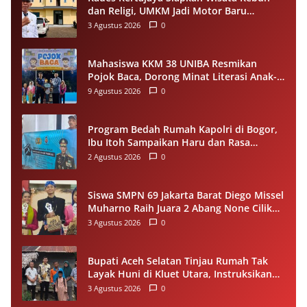
dan Religi, UMKM Jadi Motor Baru
Ekonomi Desa
3 Agustus 2026
0
Mahasiswa KKM 38 UNIBA Resmikan
Pojok Baca, Dorong Minat Literasi Anak-
anak Warga Desa Mekarbaru
9 Agustus 2026
0
Program Bedah Rumah Kapolri di Bogor,
Ibu Itoh Sampaikan Haru dan Rasa
Syukur
2 Agustus 2026
0
Siswa SMPN 69 Jakarta Barat Diego Missel
Muharno Raih Juara 2 Abang None Cilik
dan Remaja Kencur 2026
3 Agustus 2026
0
Bupati Aceh Selatan Tinjau Rumah Tak
Layak Huni di Kluet Utara, Instruksikan
Masuk Program Bantuan Rumah 2027
3 Agustus 2026
0