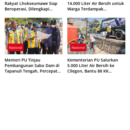
Rakyat Lhokseumawe Siap
14.000 Liter Air Bersih untuk
Beroperasi, Dilengkapi
Warga Terdampak
Asrama hingga Laptop Gratis
Kekeringan di Seram Bagian
Timur
Nasional
Nasional
Menteri PU Tinjau
Kementerian PU Salurkan
Pembangunan Sabo Dam di
5.000 Liter Air Bersih ke
Tapanuli Tengah, Percepat
Cilegon, Bantu 88 KK
Penanganan Pascabanjir
Terdampak Kekeringan
Sungai Aek Sigala-gala