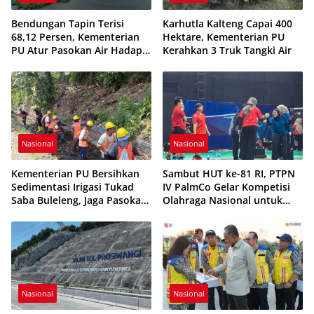
Bendungan Tapin Terisi
Karhutla Kalteng Capai 400
68,12 Persen, Kementerian
Hektare, Kementerian PU
PU Atur Pasokan Air Hadapi
Kerahkan 3 Truk Tangki Air
Musim Kemarau
Nasional
Nasional
Kementerian PU Bersihkan
Sambut HUT ke-81 RI, PTPN
Sedimentasi Irigasi Tukad
IV PalmCo Gelar Kompetisi
Saba Buleleng, Jaga Pasokan
Olahraga Nasional untuk
Air 3.897 Hektare Sawah
Perkuat Soliditas Karyawan
Nasional
Nasional