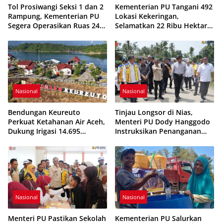
Tol Prosiwangi Seksi 1 dan 2
Kementerian PU Tangani 492
Rampung, Kementerian PU
Lokasi Kekeringan,
Segera Operasikan Ruas 24
Selamatkan 22 Ribu Hektare
Km Probolinggo–Paiton
Sawah
Nasional
Nasional
Bendungan Keureuto
Tinjau Longsor di Nias,
Perkuat Ketahanan Air Aceh,
Menteri PU Dody Hanggodo
Dukung Irigasi 14.695
Instruksikan Penanganan
Hektare saat Musim
Komprehensif agar
Kemarau
Kerusakan Tak Berulang
Nasional
Nasional
Menteri PU Pastikan Sekolah
Kementerian PU Salurkan