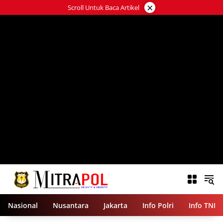
Langsung
×
Scroll Untuk Baca Artikel
ke
konten
Nasional
Nusantara
Jakarta
Info Polri
Info TNI