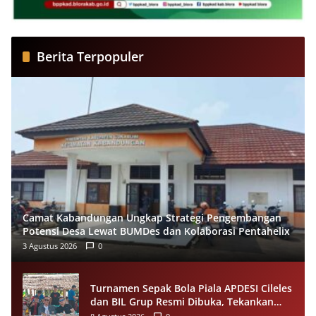
Berita Terpopuler
Camat Kabandungan Ungkap Strategi Pengembangan
Potensi Desa Lewat BUMDes dan Kolaborasi Pentahelix
3 Agustus 2026
0
Turnamen Sepak Bola Piala APDESI Cileles
dan BIL Grup Resmi Dibuka, Tekankan
Sportivitas