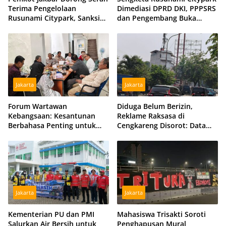
Terima Pengelolaan
Dimediasi DPRD DKI, PPPSRS
Rusunami Citypark, Sanksi
dan Pengembang Buka
Jadi Opsi Jika Sengketa
Peluang Damai
Berlarut
Jakarta
Jakarta
Forum Wartawan
Diduga Belum Berizin,
Kebangsaan: Kesantunan
Reklame Raksasa di
Berbahasa Penting untuk
Cengkareng Disorot: Data
Menjaga Persatuan Bangsa
DPMPTSP dan Satpol PP
Berbeda
Jakarta
Jakarta
Kementerian PU dan PMI
Mahasiswa Trisakti Soroti
Salurkan Air Bersih untuk
Penghapusan Mural