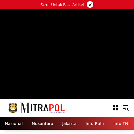
Langsung
×
Scroll Untuk Baca Artikel
ke
konten
Nasional
Nusantara
Jakarta
Info Polri
Info TNI