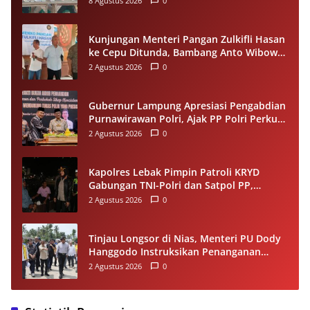
8 Agustus 2026
0
Kunjungan Menteri Pangan Zulkifli Hasan
ke Cepu Ditunda, Bambang Anto Wibowo
Tetap Salurkan Bantuan kepada Warga
2 Agustus 2026
0
Gubernur Lampung Apresiasi Pengabdian
Purnawirawan Polri, Ajak PP Polri Perkuat
Stabilitas dan Dukung Pembangunan
2 Agustus 2026
0
Daerah
Kapolres Lebak Pimpin Patroli KRYD
Gabungan TNI-Polri dan Satpol PP,
Antisipasi Curanmor hingga Balap Liar
2 Agustus 2026
0
Tinjau Longsor di Nias, Menteri PU Dody
Hanggodo Instruksikan Penanganan
Komprehensif agar Kerusakan Tak
2 Agustus 2026
0
Berulang