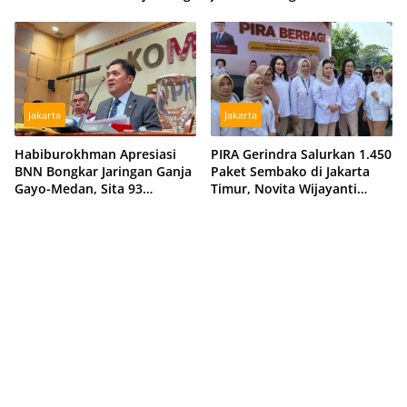
Remaja Kencur 2026
Jakarta
Jakarta
Habiburokhman Apresiasi
PIRA Gerindra Salurkan 1.450
BNN Bongkar Jaringan Ganja
Paket Sembako di Jakarta
Gayo-Medan, Sita 93
Timur, Novita Wijayanti
Kilogram di Sumut
Sebut Jalankan Arahan
Prabowo