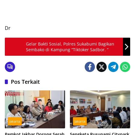
Dr
Gelar Bakti Sosial, Polres Sukabumi Bagikan
Sembako di Kampung “Tiktoker Sadbor. “
Pos Terkait
Jakarta
Jakarta
Pemkot Jakbar Dorong Serah
Sengketa Rusunami Citypark