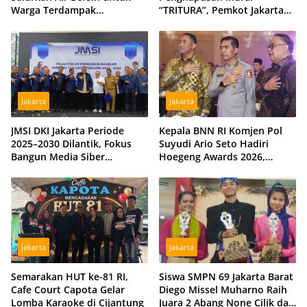
Warga Terdampak
“TRITURA”, Pemkot Jakarta
Kekeringan di Kubu Raya,
Barat Diminta Beri Klarifikasi
Tiga Hidran Umum
Disiagakan
Jakarta
Jakarta
JMSI DKI Jakarta Periode
Kepala BNN RI Komjen Pol
2025–2030 Dilantik, Fokus
Suyudi Ario Seto Hadiri
Bangun Media Siber
Hoegeng Awards 2026,
Profesional dan Independen
Tegaskan Komitmen Perkuat
Sinergi dengan Polri
Jakarta
Jakarta
Semarakan HUT ke-81 RI,
Siswa SMPN 69 Jakarta Barat
Cafe Court Capota Gelar
Diego Missel Muharno Raih
Lomba Karaoke di Cijantung
Juara 2 Abang None Cilik dan