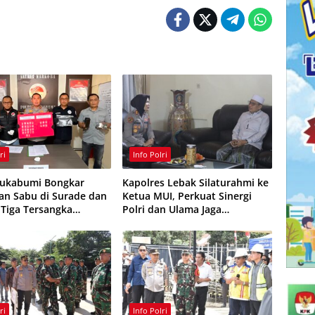
ri
Info Polri
Sukabumi Bongkar
Kapolres Lebak Silaturahmi ke
an Sabu di Surade dan
Ketua MUI, Perkuat Sinergi
 Tiga Tersangka
Polri dan Ulama Jaga
ap
Kamtibmas
ri
Info Polri