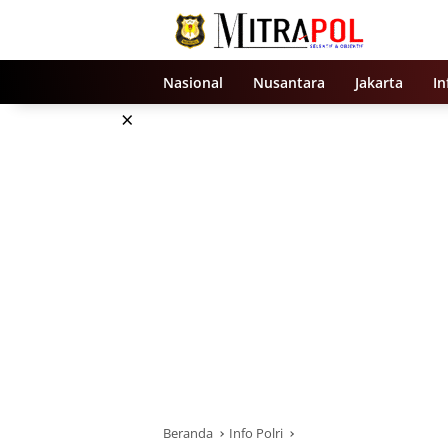
Langsung
ke
konten
Nasional
Nusantara
Jakarta
In
×
Beranda
Info Polri