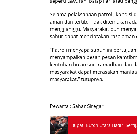
seperti tawuran, balap liar, atau pen
Selama pelaksanaan patroli, kondisi 
aman dan tertib. Tidak ditemukan ada
mengganggu. Masyarakat pun menyambu
sahur dapat menciptakan rasa aman d
“Patroli menyapa subuh ini bertujua
menyampaikan pesan pesan kamtibmas
keutuhan bulan suci ramadhan dan d
masyarakat dapat merasakan manfaatn
masyarakat,” tutupnya.
Pewarta : Sahar Siregar
Bupati Buton Utara Hadiri Serti