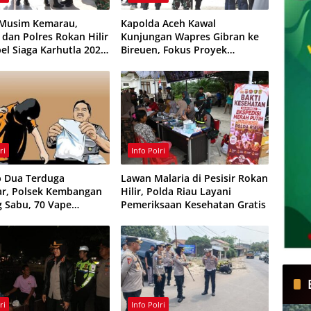
 Musim Kemarau,
Kapolda Aceh Kawal
dan Polres Rokan Hilir
Kunjungan Wapres Gibran ke
el Siaga Karhutla 2026,
Bireuen, Fokus Proyek
 Sinergi Cegah
Infrastruktur dan Pendidikan
ran
ri
Info Polri
 Dua Terduga
Lawan Malaria di Pesisir Rokan
r, Polsek Kembangan
Hilir, Polda Riau Layani
g Sabu, 70 Vape
Pemeriksaan Kesehatan Gratis
te dan 75 Ribu Butir
ras
ri
Info Polri