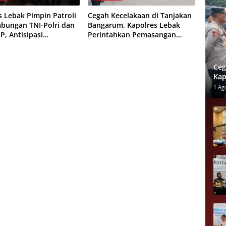
s Lebak Pimpin Patroli
Cegah Kecelakaan di Tanjakan
bungan TNI-Polri dan
Bangarum, Kapolres Lebak
P, Antisipasi
Perintahkan Pemasangan
r hingga Balap Liar
Rambu Lalu Lintas
Ceg
Kap
Ram
1 Ag