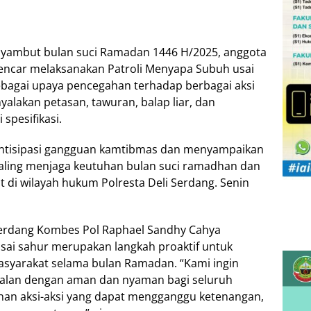
ambut bulan suci Ramadan 1446 H/2025, anggota
 gencar melaksanakan Patroli Menyapa Subuh usai
sebagai upaya pencegahan terhadap berbagai aksi
nyalakan petasan, tawuran, balap liar, dan
spesifikasi.
nantisipasi gangguan kamtibmas dan menyampaikan
aling menjaga keutuhan bulan suci ramadhan dan
 di wilayah hukum Polresta Deli Serdang. Senin
i Serdang Kombes Pol Raphael Sandhy Cahya
usai sahur merupakan langkah proaktif untuk
syarakat selama bulan Ramadan. “Kami ingin
rjalan dengan aman dan nyaman bagi seluruh
ahan aksi-aksi yang dapat mengganggu ketenangan,