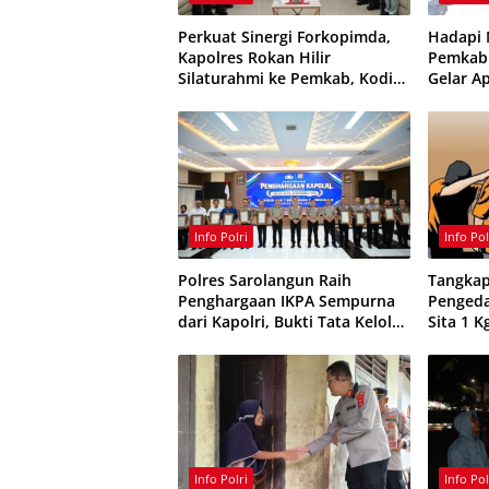
Perkuat Sinergi Forkopimda,
Hadapi
Kapolres Rokan Hilir
Pemkab 
Silaturahmi ke Pemkab, Kodim
Gelar Ap
0321 dan Kejari
Perkuat
Kebaka
Info Polri
Info Pol
Polres Sarolangun Raih
Tangkap
Penghargaan IKPA Sempurna
Pengeda
dari Kapolri, Bukti Tata Kelola
Sita 1 K
Anggaran Berintegritas
Etomida
Obat Ke
Info Polri
Info Pol