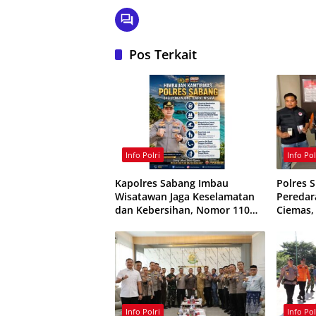
Pos Terkait
Info Polri
Info Pol
Kapolres Sabang Imbau
Polres 
Wisatawan Jaga Keselamatan
Peredar
dan Kebersihan, Nomor 110
Ciemas,
Siaga 24 Jam
Ditangk
Info Polri
Info Pol