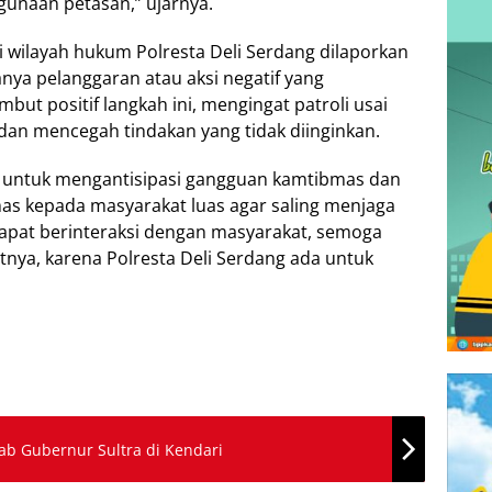
ggunaan petasan,” ujarnya.
di wilayah hukum Polresta Deli Serdang dilaporkan
nya pelanggaran atau aksi negatif yang
t positif langkah ini, mengingat patroli usai
an mencegah tindakan yang tidak diinginkan.
n untuk mengantisipasi gangguan kamtibmas dan
 kepada masyarakat luas agar saling menjaga
apat berinteraksi dengan masyarakat, semoga
ya, karena Polresta Deli Serdang ada untuk
jab Gubernur Sultra di Kendari