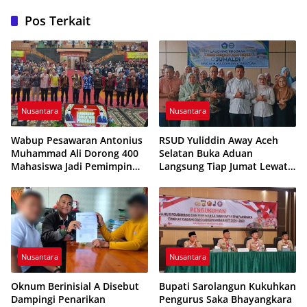
Pos Terkait
Nusantara
Nusantara
Wabup Pesawaran Antonius
RSUD Yuliddin Away Aceh
Muhammad Ali Dorong 400
Selatan Buka Aduan
Mahasiswa Jadi Pemimpin
Langsung Tiap Jumat Lewat
Adaptif dan Berintegritas
Program JUMALDI
Nusantara
Nusantara
Oknum Berinisial A Disebut
Bupati Sarolangun Kukuhkan
Dampingi Penarikan
Pengurus Saka Bhayangkara