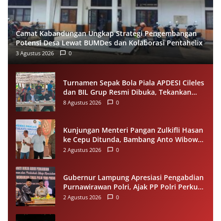
Camat Kabandungan Ungkap Strategi Pengembangan
Potensi Desa Lewat BUMDes dan Kolaborasi Pentahelix
3 Agustus 2026
0
Turnamen Sepak Bola Piala APDESI Cileles
dan BIL Grup Resmi Dibuka, Tekankan
Sportivitas
8 Agustus 2026
0
Kunjungan Menteri Pangan Zulkifli Hasan
ke Cepu Ditunda, Bambang Anto Wibowo
Tetap Salurkan Bantuan kepada Warga
2 Agustus 2026
0
Gubernur Lampung Apresiasi Pengabdian
Purnawirawan Polri, Ajak PP Polri Perkuat
Stabilitas dan Dukung Pembangunan
2 Agustus 2026
0
Daerah