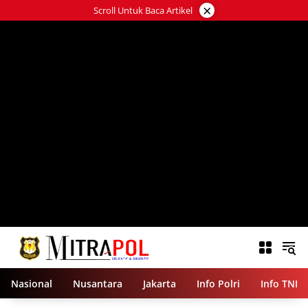
Langsung
×
Scroll Untuk Baca Artikel
ke
konten
Nasional
Nusantara
Jakarta
Info Polri
Info TNI