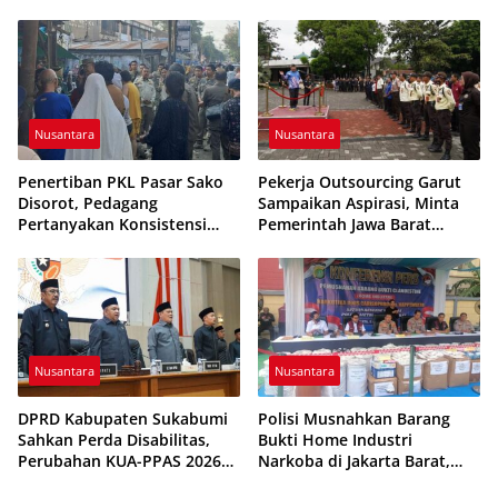
Foundation Desak Evaluasi
vs Feroci FC Sempat
Etika Pelayanan
Dihentikan
Nusantara
Nusantara
Penertiban PKL Pasar Sako
Pekerja Outsourcing Garut
Disorot, Pedagang
Sampaikan Aspirasi, Minta
Pertanyakan Konsistensi
Pemerintah Jawa Barat
Pengawasan dan Dugaan
Evaluasi Sistem Kerja
Pungutan
Nusantara
Nusantara
DPRD Kabupaten Sukabumi
Polisi Musnahkan Barang
Sahkan Perda Disabilitas,
Bukti Home Industri
Perubahan KUA-PPAS 2026
Narkoba di Jakarta Barat,
Resmi Disepakati
308 Ribu Pil Zenith Gagal