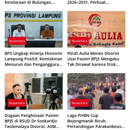
Kendaraan di Bulungan,
2026–2031, Perkuat
Dikabarkan Telah Diproses
Pembinaan Karakter
Generasi Muda
Nusantara
Nusantara
BPS Ungkap Kinerja Ekonomi
RSUD Aulia Menes Disorot
Lampung Positif, Kemiskinan
Usai Pasien BPJS Mengaku
Menurun dan Pengangguran
Tak Dirawat karena Stok
Terkendali
Obat Habis
Nusantara
Nusantara
Dugaan Penghinaan Pasien
Laga PHBN Cup
BPJS di RSUD Dr Soekardjo
Bojongmanik Ricuh,
Tasikmalaya Disorot, ASBI
Pertandingan Parakanbeusi