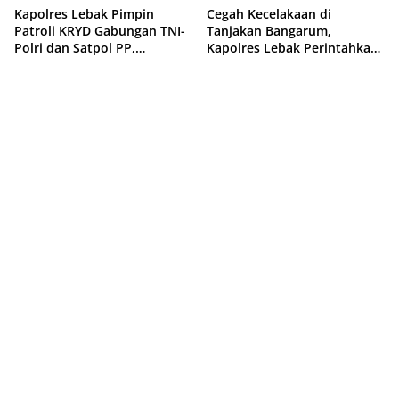
Kapolres Lebak Pimpin
Cegah Kecelakaan di
Patroli KRYD Gabungan TNI-
Tanjakan Bangarum,
Polri dan Satpol PP,
Kapolres Lebak Perintahkan
Antisipasi Curanmor hingga
Pemasangan Rambu Lalu
Balap Liar
Lintas