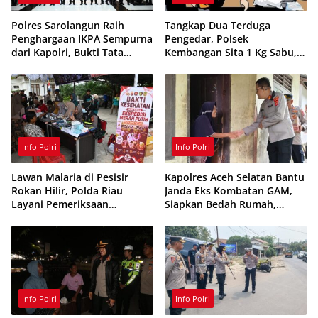
Polres Sarolangun Raih
Tangkap Dua Terduga
Penghargaan IKPA Sempurna
Pengedar, Polsek
dari Kapolri, Bukti Tata
Kembangan Sita 1 Kg Sabu,
Kelola Anggaran
70 Vape Etomidate dan 75
Berintegritas
Ribu Butir Obat Keras
Info Polri
Info Polri
Lawan Malaria di Pesisir
Kapolres Aceh Selatan Bantu
Rokan Hilir, Polda Riau
Janda Eks Kombatan GAM,
Layani Pemeriksaan
Siapkan Bedah Rumah,
Kesehatan Gratis
Bantuan Gizi dan Modal
Usaha
Info Polri
Info Polri