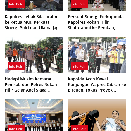
Info Polri
Info Polri
Kapolres Lebak Silaturahmi
Perkuat Sinergi Forkopimda,
ke Ketua MUI, Perkuat
Kapolres Rokan Hilir
Sinergi Polri dan Ulama Jaga
Silaturahmi ke Pemkab,
Kamtibmas
Kodim 0321 dan Kejari
Info Polri
Info Polri
Hadapi Musim Kemarau,
Kapolda Aceh Kawal
Pemkab dan Polres Rokan
Kunjungan Wapres Gibran ke
Hilir Gelar Apel Siaga
Bireuen, Fokus Proyek
Karhutla 2026, Perkuat
Infrastruktur dan Pendidikan
Sinergi Cegah Kebakaran
Info Polri
Info Polri