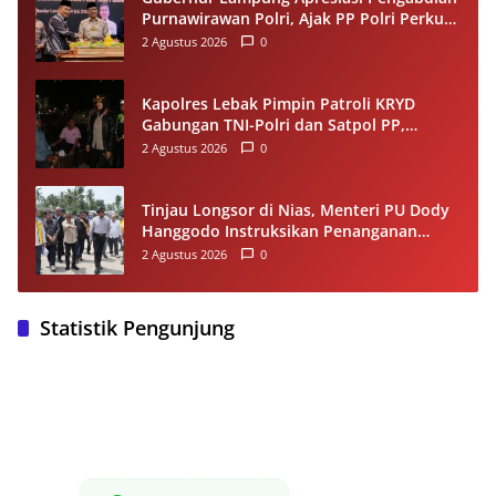
Purnawirawan Polri, Ajak PP Polri Perkuat
Stabilitas dan Dukung Pembangunan
2 Agustus 2026
0
Daerah
Kapolres Lebak Pimpin Patroli KRYD
Gabungan TNI-Polri dan Satpol PP,
Antisipasi Curanmor hingga Balap Liar
2 Agustus 2026
0
Tinjau Longsor di Nias, Menteri PU Dody
Hanggodo Instruksikan Penanganan
Komprehensif agar Kerusakan Tak
2 Agustus 2026
0
Berulang
Statistik Pengunjung