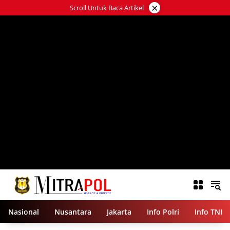
Langsung
×
Scroll Untuk Baca Artikel
ke
konten
Nasional
Nusantara
Jakarta
Info Polri
Info TNI