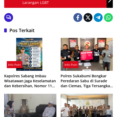
Larangan LGBT
Pos Terkait
Info Polri
Info Polri
Kapolres Sabang Imbau
Polres Sukabumi Bongkar
Wisatawan Jaga Keselamatan
Peredaran Sabu di Surade
dan Kebersihan, Nomor 110
dan Ciemas, Tiga Tersangka
Siaga 24 Jam
Ditangkap