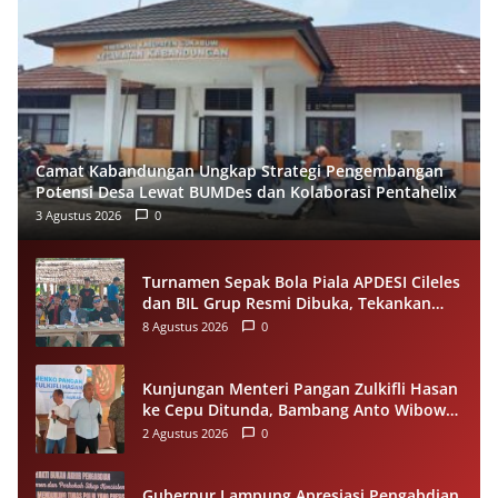
Camat Kabandungan Ungkap Strategi Pengembangan
Potensi Desa Lewat BUMDes dan Kolaborasi Pentahelix
3 Agustus 2026
0
Turnamen Sepak Bola Piala APDESI Cileles
dan BIL Grup Resmi Dibuka, Tekankan
Sportivitas
8 Agustus 2026
0
Kunjungan Menteri Pangan Zulkifli Hasan
ke Cepu Ditunda, Bambang Anto Wibowo
Tetap Salurkan Bantuan kepada Warga
2 Agustus 2026
0
Gubernur Lampung Apresiasi Pengabdian