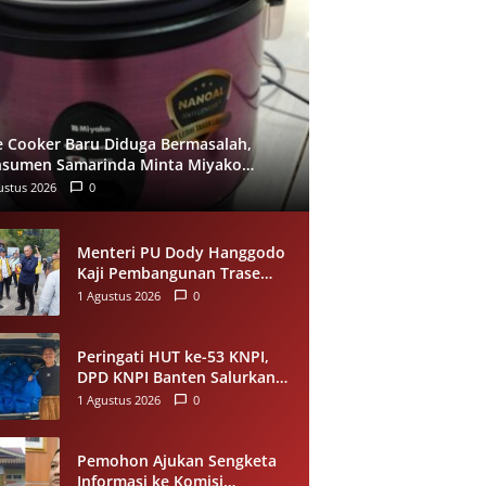
e Cooker Baru Diduga Bermasalah,
sumen Samarinda Minta Miyako
ukan Evaluasi
ustus 2026
0
Menteri PU Dody Hanggodo
Kaji Pembangunan Trase
Baru Kelok 44 Agam Usai
1 Agustus 2026
0
Longsor, Utamakan
Keselamatan Pengguna Jalan
Peringati HUT ke-53 KNPI,
DPD KNPI Banten Salurkan
Bantuan Sembako Melalui
1 Agustus 2026
0
Pemuda Berdampak
Pemohon Ajukan Sengketa
Informasi ke Komisi