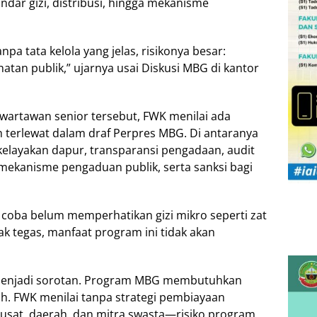
andar gizi, distribusi, hingga mekanisme
pa tata kelola yang jelas, risikonya besar:
tan publik,” ujarnya usai Diskusi MBG di kantor
 wartawan senior tersebut, FWK menilai ada
eh terlewat dalam draf Perpres MBG. Di antaranya
si kelayakan dapur, transparansi pengadaan, audit
, mekanisme pengaduan publik, serta sanksi bagi
coba belum memperhatikan gizi mikro seperti zat
dak tegas, manfaat program ini tidak akan
 menjadi sorotan. Program MBG membutuhkan
ah. FWK menilai tanpa strategi pembiayaan
sat, daerah, dan mitra swasta—risiko program