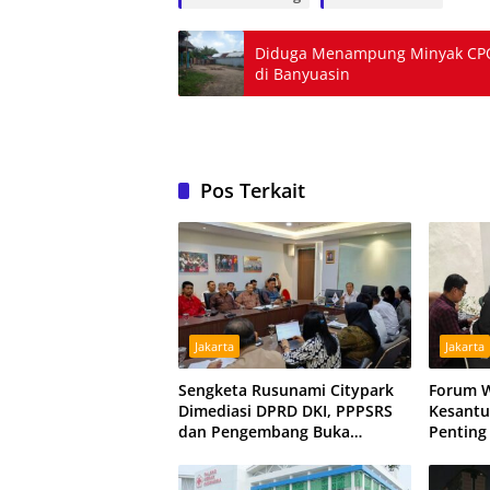
Diduga Menampung Minyak CPO 
di Banyuasin
Pos Terkait
Jakarta
Jakarta
Sengketa Rusunami Citypark
Forum 
Dimediasi DPRD DKI, PPPSRS
Kesantu
dan Pengembang Buka
Penting
Peluang Damai
Persatu