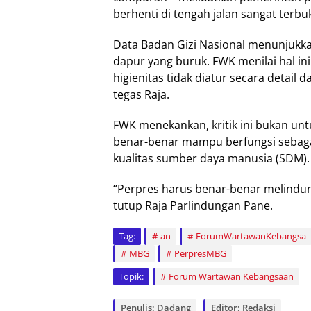
berhenti di tengah jalan sangat terbu
Data Badan Gizi Nasional menunjukka
dapur yang buruk. FWK menilai hal in
higienitas tidak diatur secara detail 
tegas Raja.
FWK menekankan, kritik ini bukan u
benar-benar mampu berfungsi sebaga
kualitas sumber daya manusia (SDM).
“Perpres harus benar-benar melindun
tutup Raja Parlindungan Pane.
Tag:
an
ForumWartawanKebangsa
MBG
PerpresMBG
Topik:
Forum Wartawan Kebangsaan
Penulis: Dadang
Editor: Redaksi