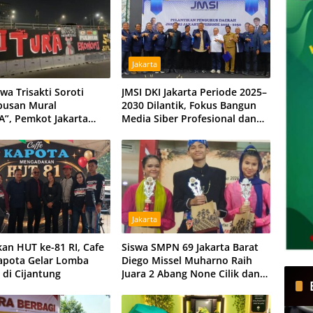
Jakarta
wa Trisakti Soroti
JMSI DKI Jakarta Periode 2025–
pusan Mural
2030 Dilantik, Fokus Bangun
A”, Pemkot Jakarta
Media Siber Profesional dan
minta Beri Klarifikasi
Independen
Jakarta
an HUT ke-81 RI, Cafe
Siswa SMPN 69 Jakarta Barat
apota Gelar Lomba
Diego Missel Muharno Raih
 di Cijantung
Juara 2 Abang None Cilik dan
Remaja Kencur 2026