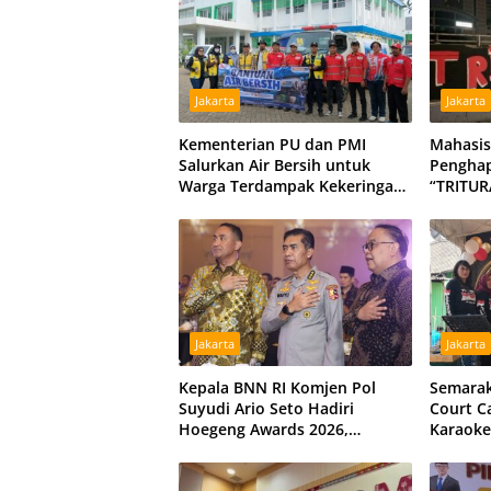
Jakarta
Jakarta
Kementerian PU dan PMI
Mahasis
Salurkan Air Bersih untuk
Pengha
Warga Terdampak Kekeringan
“TRITUR
di Kubu Raya, Tiga Hidran
Barat Di
Umum Disiagakan
Jakarta
Jakarta
Kepala BNN RI Komjen Pol
Semarak
Suyudi Ario Seto Hadiri
Court C
Hoegeng Awards 2026,
Karaoke
Tegaskan Komitmen Perkuat
Sinergi dengan Polri