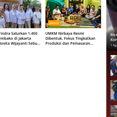
Jakarta
rindra Salurkan 1.450
UMKM Nirbaya Resmi
Ric
embako di Jakarta
Dibentuk, Fokus Tingkatkan
Kon
Novita Wijayanti Sebut
Produksi dan Pemasaran
Lak
1 Ag
n Arahan Prabowo
Produk Anggota