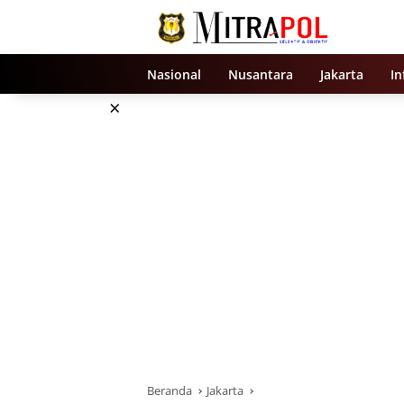
Langsung
ke
konten
Nasional
Nusantara
Jakarta
In
×
Beranda
Jakarta