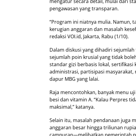
mengatur secara detail, mulai dari st
pengawasan yang transparan.
“Program ini niatnya mulia. Namun, tan
kerugian anggaran dan masalah keseha
redaksi VOI.id, Jakarta, Rabu (1/10).
Dalam diskusi yang dihadiri sejumlah
sejumlah poin krusial yang tidak bol
standar gizi berbasis lokal, sertifika
administrasi, partisipasi masyarakat
dapur MBG yang lalai.
Raja mencontohkan, banyak menu uji 
besi dan vitamin A. “Kalau Perpres ti
maksimal,” katanya.
Selain itu, masalah pendanaan juga
anggaran besar hingga triliunan rupi
campuran—melibatkan pemerintah pu