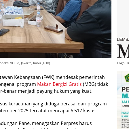
Logo L
ksi VOI.id, Jakarta, Rabu (1/10)
rtawan Kebangsaan (FWK) mendesak pemerintah
engenai program
Makan Bergizi Gratis
(MBG) tidak
nar-benar menjadi payung hukum yang kuat.
sus keracunan yang diduga berasal dari program
ptember 2025 tercatat mencapai 6.517 kasus.
lindungan Pane, menegaskan Perpres harus