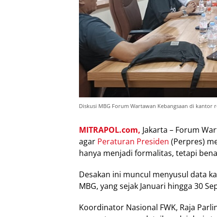
Diskusi MBG Forum Wartawan Kebangsaan di kantor reda
MITRAPOL.com,
Jakarta – Forum Wa
agar
Peraturan Presiden
(Perpres) m
hanya menjadi formalitas, tetapi be
Desakan ini muncul menyusul data ka
MBG, yang sejak Januari hingga 30 Se
Koordinator Nasional FWK, Raja Par