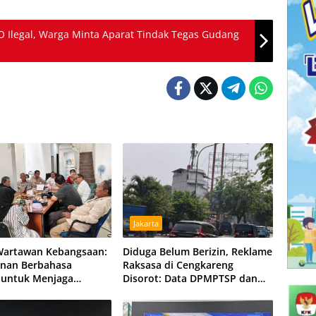
Ilegal, Warga Minta Aparat Tindak Tegas Gudang
Jakarta
Wartawan Kebangsaan:
Diduga Belum Berizin, Reklame
nan Berbahasa
Raksasa di Cengkareng
 untuk Menjaga
Disorot: Data DPMPTSP dan
an Bangsa
Satpol PP Berbeda