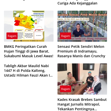
Curiga Ada Kejanggalan
Ragam
Ragam
BMKG Peringatkan Curah
Sensasi Petik Sendiri Melon
Hujan Tinggi di Jawa Barat,
Premium di Indramayu,
Sukabumi Masuk Level Awas!
Rasanya Manis dan Crunchy
Tabligh Akbar Maulid Nabi
1447 H di Polda Kalteng,
Ustadz Hilman Fauzi Akan Isi
Tausiyah dan Doa untuk
Bangsa
Ragam
Kades Krasak Brebes Sambut
Hangat Jurnalis Mitrapol,
Tekankan Pentingnya