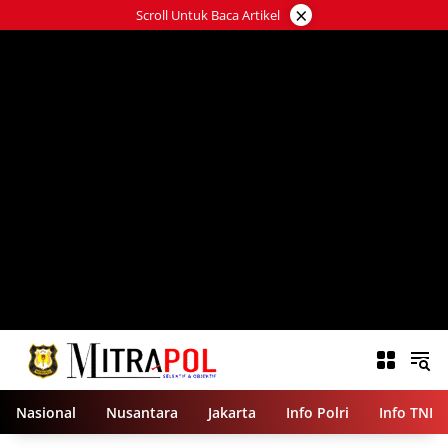
Langsung
×
Scroll Untuk Baca Artikel
ke
konten
Nasional
Nusantara
Jakarta
Info Polri
Info TNI