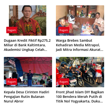
Kemitraan Media dan
Pemerintah Desa
Ragam
Ragam
Dugaan Kredit Fiktif Rp275,2
Warga Brebes Sambut
Miliar di Bank Kaltimtara,
Kehadiran Media Mitrapol,
Akademisi Ungkap Celah
Jadi Mitra Informasi Akurat
Sistemik Perbankan Daerah
di Desa Kaliwlingi
Ragam
Ragam
Kepala Desa Cirinten Hadiri
Front Jihad Islam DIY Bagikan
Pengajian Rutin Bulanan
100 Bendera Merah Putih di
Nurul Abror
Titik Nol Yogyakarta, Dukung
Semangat Kemerdekaan