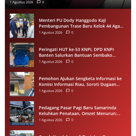
1 Agustus 2026
0
Menteri PU Dody Hanggodo Kaji
Pembangunan Trase Baru Kelok 44 Agam
Usai Longsor, Utamakan Keselamatan
1 Agustus 2026
0
Pengguna Jalan
Peringati HUT ke-53 KNPI, DPD KNPI
Banten Salurkan Bantuan Sembako
Melalui Pemuda Berdampak
1 Agustus 2026
0
Pemohon Ajukan Sengketa Informasi ke
Komisi Informasi Riau, Soroti Dugaan
Tidak Ditanggapinya Permohonan ke
1 Agustus 2026
0
PPID Pelalawan
Pedagang Pasar Pagi Baru Samarinda
Keluhkan Penataan, Omzet Menurun;
Minta Pemkot Evaluasi Distribusi Ruko
1 Agustus 2026
0
dan Akses Pengunjung