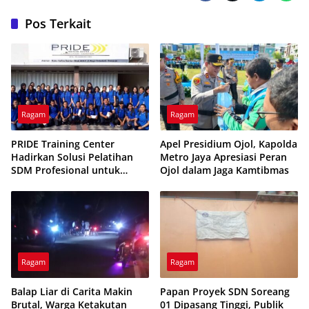
Pos Terkait
Ragam
Ragam
PRIDE Training Center
Apel Presidium Ojol, Kapolda
Hadirkan Solusi Pelatihan
Metro Jaya Apresiasi Peran
SDM Profesional untuk
Ojol dalam Jaga Kamtibmas
Dunia Kerja
Ragam
Ragam
Balap Liar di Carita Makin
Papan Proyek SDN Soreang
Brutal, Warga Ketakutan
01 Dipasang Tinggi, Publik