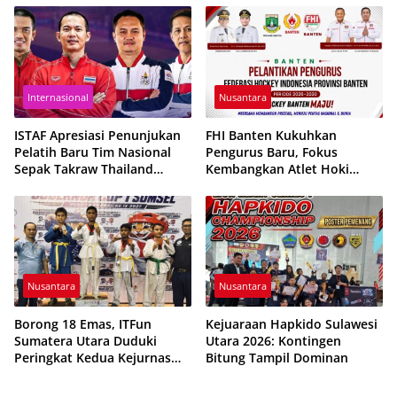
Kebersamaan Pemuda
Internasional
Nusantara
ISTAF Apresiasi Penunjukan
FHI Banten Kukuhkan
Pelatih Baru Tim Nasional
Pengurus Baru, Fokus
Sepak Takraw Thailand
Kembangkan Atlet Hoki
Jelang Kejuaraan Dunia
Berpres-tasi
King’s Cup 2026
Nusantara
Nusantara
Borong 18 Emas, ITFun
Kejuaraan Hapkido Sulawesi
Sumatera Utara Duduki
Utara 2026: Kontingen
Peringkat Kedua Kejurnas
Bitung Tampil Dominan
2026