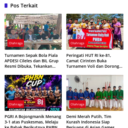
Pos Terkait
Olahraga
Olahraga
Turnamen Sepak Bola Piala
Peringati HUT RI ke-81,
APDESI Cileles dan BIL Grup
Camat Cirinten Buka
Resmi Dibuka, Tekankan
Turnamen Voli dan Dorong
Sportivitas
Pencarian Bibit Atlet
Olahraga
Olahraga
PGRI A Bojongmanik Menang
Demi Merah Putih, Tim
3-1 atas Puskesmas, Melaju
Kurash Indonesia Siap
ke Babak Berikutnya PHBN
Berjuang di Asian Games