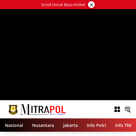
Langsung
×
Scroll Untuk Baca Artikel
ke
konten
Nasional
Nusantara
Jakarta
Info Polri
Info TNI