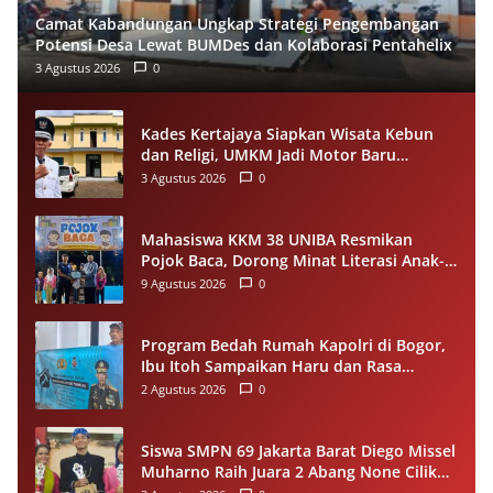
Camat Kabandungan Ungkap Strategi Pengembangan
Potensi Desa Lewat BUMDes dan Kolaborasi Pentahelix
3 Agustus 2026
0
Kades Kertajaya Siapkan Wisata Kebun
dan Religi, UMKM Jadi Motor Baru
Ekonomi Desa
3 Agustus 2026
0
Mahasiswa KKM 38 UNIBA Resmikan
Pojok Baca, Dorong Minat Literasi Anak-
anak Warga Desa Mekarbaru
9 Agustus 2026
0
Program Bedah Rumah Kapolri di Bogor,
Ibu Itoh Sampaikan Haru dan Rasa
Syukur
2 Agustus 2026
0
Siswa SMPN 69 Jakarta Barat Diego Missel
Muharno Raih Juara 2 Abang None Cilik
dan Remaja Kencur 2026