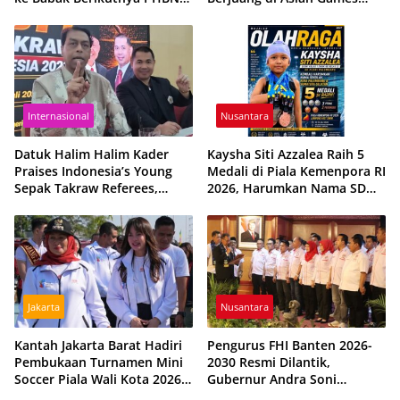
Cup 2026
2026 Meski Dihantui
Ketidakpastian
Internasional
Nusantara
Datuk Halim Halim Kader
Kaysha Siti Azzalea Raih 5
Praises Indonesia’s Young
Medali di Piala Kemenpora RI
Sepak Takraw Referees,
2026, Harumkan Nama SD
Ready for International
Pusri Palembang dan Sumsel
Assignments
Jakarta
Nusantara
Kantah Jakarta Barat Hadiri
Pengurus FHI Banten 2026-
Pembukaan Turnamen Mini
2030 Resmi Dilantik,
Soccer Piala Wali Kota 2026,
Gubernur Andra Soni
Perkuat Sportivitas dan
Targetkan Prestasi PON 2028