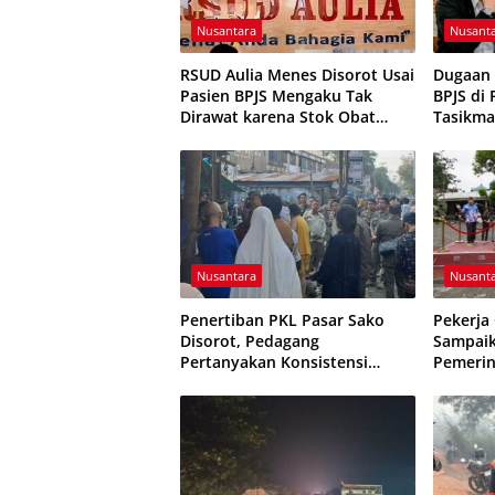
Nusantara
Nusant
RSUD Aulia Menes Disorot Usai
Dugaan 
Pasien BPJS Mengaku Tak
BPJS di
Dirawat karena Stok Obat
Tasikma
Habis
Foundat
Etika P
Nusantara
Nusant
Penertiban PKL Pasar Sako
Pekerja
Disorot, Pedagang
Sampaik
Pertanyakan Konsistensi
Pemerin
Pengawasan dan Dugaan
Evaluasi
Pungutan