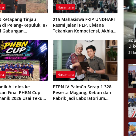
ara
Nusantara
s Ketapang Tinjau
215 Mahasiswa FKIP UNDHARI
a di Pelang–Kepuluk, 87
Resmi Jalani PLP, Elviana
l Gabungan
Tekankan Kompetensi, Akhlak
kan Padamkan Api
Mulia, dan Profesionalisme
Sop
Calon Guru
Dik
Pen
31 Ju
Alm
ara
Nusantara
nik A Lolos ke
PTPN IV PalmCo Serap 1.328
pan Final PHBN Cup
Peserta Magang, Kebun dan
anik 2026 Usai Tekuk
Pabrik Jadi Laboratorium
ahayu 1-0
Kesiapan Kerja Generasi Muda