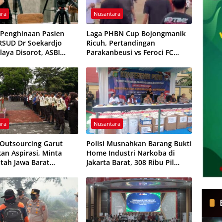
ara
Nusantara
Penghinaan Pasien
Laga PHBN Cup Bojongmanik
 RSUD Dr Soekardjo
Ricuh, Pertandingan
laya Disorot, ASBI
Parakanbeusi vs Feroci FC
ion Desak Evaluasi
Sempat Dihentikan
elayanan
ara
Nusantara
 Outsourcing Garut
Polisi Musnahkan Barang Bukti
an Aspirasi, Minta
Home Industri Narkoba di
tah Jawa Barat
Jakarta Barat, 308 Ribu Pil
 Sistem Kerja
Zenith Gagal Beredar