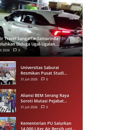
ir Travel Sangatta–Samarinda
eluhkan Diduga Ugal-Ugalan,
umpang Minta Evaluasi Layanan
li 2026
0
eera
Universitas Saburai
Resmikan Pusat Studi
Kepolisian, Gandeng Polda
31 Juli 2026
0
Lampung Perkuat Riset dan
Pelayanan Publik
Aliansi BEM Serang Raya
Soroti Mutasi Pejabat
Pemkot Serang, Minta
31 Juli 2026
0
Penempatan Jabatan
Berbasis Kompetensi
Kementerian PU Salurkan
14.000 Liter Air Bersih untuk