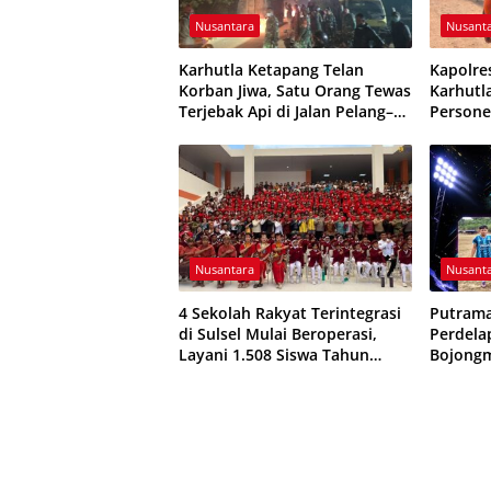
Nusantara
Nusant
Karhutla Ketapang Telan
Kapolre
Korban Jiwa, Satu Orang Tewas
Karhutl
Terjebak Api di Jalan Pelang–
Persone
Kepuluk
Dikerah
Nusantara
Nusant
4 Sekolah Rakyat Terintegrasi
Putrama
di Sulsel Mulai Beroperasi,
Perdela
Layani 1.508 Siswa Tahun
Bojongm
Ajaran 2026/2027
Putra R