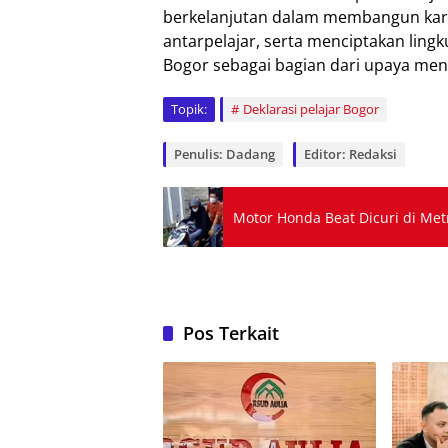
berkelanjutan dalam membangun kar
antarpelajar, serta menciptakan ling
Bogor sebagai bagian dari upaya me
Topik:
Deklarasi pelajar Bogor
Penulis: Dadang
Editor: Redaksi
Motor Honda Beat Dicuri di Me
Pos Terkait