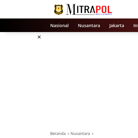
Langsung
ke
konten
Nasional
Nusantara
Jakarta
In
×
Beranda
Nusantara