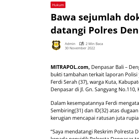
Hukum
Bawa sejumlah dok
datangi Polres De
Admin
2 Min Baca
30 November 2022
MITRAPOL.com,
Denpasar Bali – De
bukti tambahan terkait laporan Polis
Ferdi Serah (37), warga Kuta, Kabup
Denpasar di Jl. Gn. Sangyang No.110, 
Dalam kesempatannya Ferdi mengatak
Sembiring(31) dan ID(32) atas dugaa
kerugian mencapai ratusan juta rupia
“Saya mendatangi Reskrim Polresta 