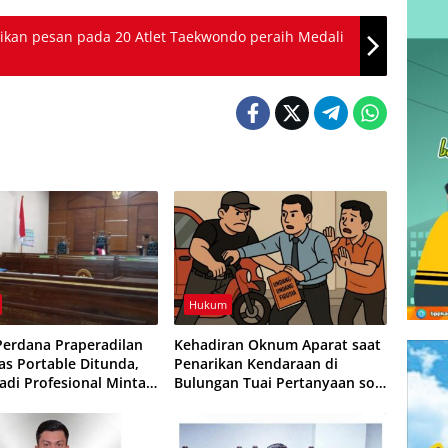
kan pesan pada 20 Atlet Taekwondo peraih Medali
Hukum
Perdana Praperadilan
Kehadiran Oknum Aparat saat
as Portable Ditunda,
Penarikan Kendaraan di
adi Profesional Minta
Bulungan Tuai Pertanyaan soal
Tersangka Gabriel
Kewenangan
ng Dibatalkan