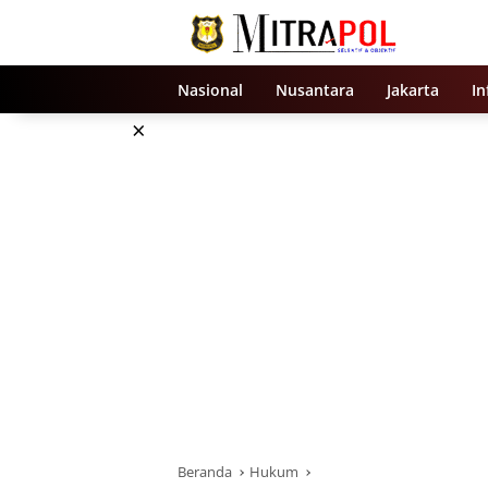
Langsung
ke
konten
Nasional
Nusantara
Jakarta
In
×
Beranda
Hukum