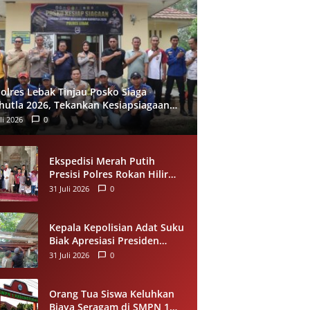
olres Lebak Tinjau Posko Siaga
hutla 2026, Tekankan Kesiapsiagaan
 Pencegahan Kebakaran Hutan
li 2026
0
Ekspedisi Merah Putih
Presisi Polres Rokan Hilir
Salurkan Sedekah Makanan
31 Juli 2026
0
untuk Anak Yatim di
Panipahan
Kepala Kepolisian Adat Suku
Biak Apresiasi Presiden
Prabowo atas Renovasi
31 Juli 2026
0
Rumah Singgah Pasar
Boswesen Sorong
Orang Tua Siswa Keluhkan
Biaya Seragam di SMPN 1