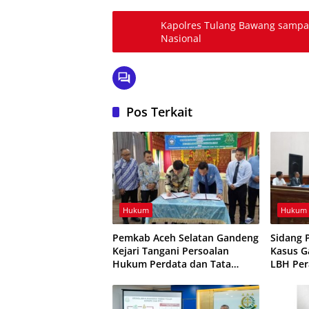
Kapolres Tulang Bawang sampai
Nasional
Pos Terkait
Hukum
Hukum
Pemkab Aceh Selatan Gandeng
Sidang 
Kejari Tangani Persoalan
Kasus G
Hukum Perdata dan Tata
LBH Per
Usaha Negara
Status 
Sihombi