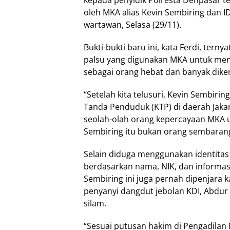
kepada penyidik Polresta Denpasar t
oleh MKA alias Kevin Sembiring dan ID
wartawan, Selasa (29/11).
Bukti-bukti baru ini, kata Ferdi, ter
palsu yang digunakan MKA untuk me
sebagai orang hebat dan banyak dikena
“Setelah kita telusuri, Kevin Sembir
Tanda Penduduk (KTP) di daerah Jakart
seolah-olah orang kepercayaan MKA 
Sembiring itu bukan orang sembaranga
Selain diduga menggunakan identitas p
berdasarkan nama, NIK, dan informasi
Sembiring ini juga pernah dipenjara
penyanyi dangdut jebolan KDI, Abdu
silam.
“Sesuai putusan hakim di Pengadilan 