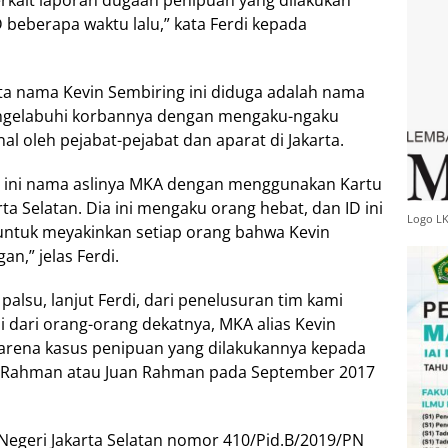
erkait laporan dugaan penipuan yang dilakukan
 beberapa waktu lalu,” kata Ferdi kepada
nyata nama Kevin Sembiring ini diduga adalah nama
ngelabuhi korbannya dengan mengaku-ngaku
l oleh pejabat-pejabat dan aparat di Jakarta.
ing ini nama aslinya MKA dengan menggunakan Kartu
a Selatan. Dia ini mengaku orang hebat, dan ID ini
Logo L
untuk meyakinkan setiap orang bahwa Kevin
n,” jelas Ferdi.
alsu, lanjut Ferdi, dari penelusuran tim kami
 dari orang-orang dekatnya, MKA alias Kevin
 karena kasus penipuan yang dilakukannya kepada
r Rahman atau Juan Rahman pada September 2017
Negeri Jakarta Selatan nomor 410/Pid.B/2019/PN