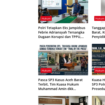
Hukum
Hukum
Polri Tetapkan Eks Jampidsus
Tanggap
Febrie Adriansyah Tersangka
Barat, 
Dugaan Korupsi dan TPPU,
Penyidi
Komisi III DPR Bentuk Panja
dan Obj
Hukum
Hukum
Pasca SP3 Kasus Aceh Barat
Kuasa H
Terbit, Tim Kuasa Hukum
SP3 Pol
Muhammad Amin dkk
Prosedu
Layangkan Somasi dan
Tempuh 
Ingatkan Potensi Pelanggaran
UU ITE