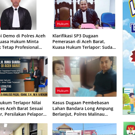
Hukum
i Demo di Polres Aceh
Klarifikasi SP3 Dugaan
Kuasa Hukum Minta
Pemerasan di Aceh Barat,
k Tetap Profesional
Kuasa Hukum Terlapor: Sudah
ektif
Sesuai Mekanisme Hukum dan
Adat
Hukum
ukum Terlapor Nilai
Kasus Dugaan Pembebasan
res Aceh Barat Sesuai
Lahan Bandara Long Ampung
r, Persilakan Pelapor
Berlanjut, Polres Malinau
Praperadilan
Jadwalkan Klarifikasi Sejumlah
Pihak