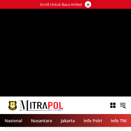
Langsung
×
Scroll Untuk Baca Artikel
ke
konten
Nasional
Nusantara
Jakarta
Info Polri
Info TNI