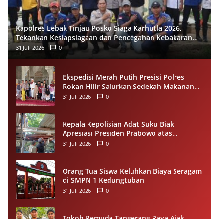
Kapolres Lebak Tinjau Posko Siaga Karhutla 2026,
Tekankan Kesiapsiagaan dan Pencegahan Kebakaran
Hutan
31 Juli 2026
0
Ekspedisi Merah Putih Presisi Polres
Rokan Hilir Salurkan Sedekah Makanan
untuk Anak Yatim di Panipahan
31 Juli 2026
0
Kepala Kepolisian Adat Suku Biak
Apresiasi Presiden Prabowo atas
Renovasi Rumah Singgah Pasar Boswesen
31 Juli 2026
0
Sorong
Orang Tua Siswa Keluhkan Biaya Seragam
di SMPN 1 Kedungtuban
31 Juli 2026
0
Tokoh Pemuda Tangerang Raya Ajak