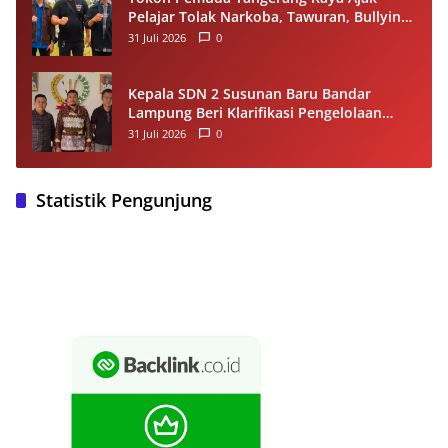
Pelajar Tolak Narkoba, Tawuran, Bullying
dan Miras
31 Juli 2026
0
Kepala SDN 2 Susunan Baru Bandar
Lampung Beri Klarifikasi Pengelolaan
Dana BOS, Tegaskan Sesuai Juknis
31 Juli 2026
0
Statistik Pengunjung