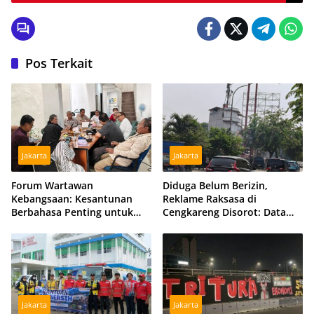
Dengan Baik
Pos Terkait
Jakarta
Jakarta
Forum Wartawan
Diduga Belum Berizin,
Kebangsaan: Kesantunan
Reklame Raksasa di
Berbahasa Penting untuk
Cengkareng Disorot: Data
Menjaga Persatuan Bangsa
DPMPTSP dan Satpol PP
Berbeda
Jakarta
Jakarta