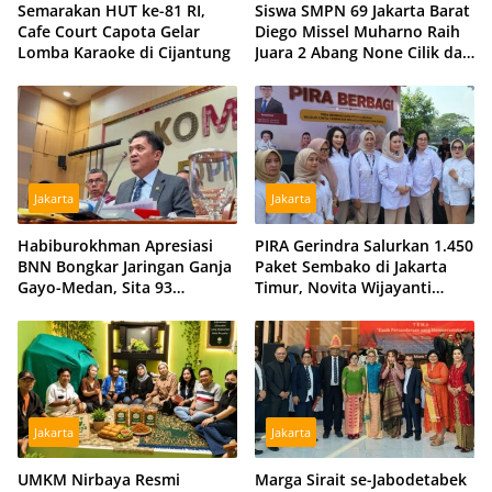
Semarakan HUT ke-81 RI,
Siswa SMPN 69 Jakarta Barat
Cafe Court Capota Gelar
Diego Missel Muharno Raih
Lomba Karaoke di Cijantung
Juara 2 Abang None Cilik dan
Remaja Kencur 2026
Jakarta
Jakarta
Habiburokhman Apresiasi
PIRA Gerindra Salurkan 1.450
BNN Bongkar Jaringan Ganja
Paket Sembako di Jakarta
Gayo-Medan, Sita 93
Timur, Novita Wijayanti
Kilogram di Sumut
Sebut Jalankan Arahan
Prabowo
Jakarta
Jakarta
UMKM Nirbaya Resmi
Marga Sirait se-Jabodetabek