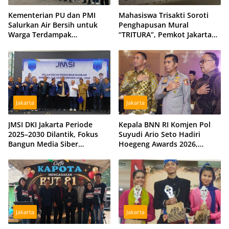
Kementerian PU dan PMI
Mahasiswa Trisakti Soroti
Salurkan Air Bersih untuk
Penghapusan Mural
Warga Terdampak
“TRITURA”, Pemkot Jakarta
Kekeringan di Kubu Raya,
Barat Diminta Beri Klarifikasi
Tiga Hidran Umum
Disiagakan
Jakarta
Jakarta
JMSI DKI Jakarta Periode
Kepala BNN RI Komjen Pol
2025–2030 Dilantik, Fokus
Suyudi Ario Seto Hadiri
Bangun Media Siber
Hoegeng Awards 2026,
Profesional dan Independen
Tegaskan Komitmen Perkuat
Sinergi dengan Polri
Jakarta
Jakarta