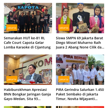
Profesional dan Independen
Tegaskan Komitmen Perkuat
Sinergi dengan Polri
Jakarta
Jakarta
Semarakan HUT ke-81 RI,
Siswa SMPN 69 Jakarta Barat
Cafe Court Capota Gelar
Diego Missel Muharno Raih
Lomba Karaoke di Cijantung
Juara 2 Abang None Cilik dan
Remaja Kencur 2026
Jakarta
Jakarta
Habiburokhman Apresiasi
PIRA Gerindra Salurkan 1.450
BNN Bongkar Jaringan Ganja
Paket Sembako di Jakarta
Gayo-Medan, Sita 93
Timur, Novita Wijayanti
Kilogram di Sumut
Sebut Jalankan Arahan
Prabowo