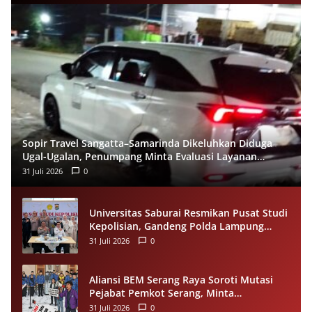
Sopir Travel Sangatta–Samarinda Dikeluhkan Diduga
Ugal-Ugalan, Penumpang Minta Evaluasi Layanan
Almeera
31 Juli 2026
0
Universitas Saburai Resmikan Pusat Studi
Kepolisian, Gandeng Polda Lampung
Perkuat Riset dan Pelayanan Publik
31 Juli 2026
0
Aliansi BEM Serang Raya Soroti Mutasi
Pejabat Pemkot Serang, Minta
Penempatan Jabatan Berbasis
31 Juli 2026
0