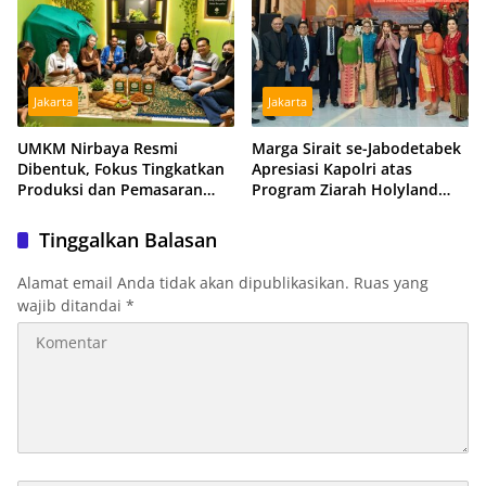
Jakarta
Jakarta
UMKM Nirbaya Resmi
Marga Sirait se-Jabodetabek
Dibentuk, Fokus Tingkatkan
Apresiasi Kapolri atas
Produksi dan Pemasaran
Program Ziarah Holyland
Produk Anggota
untuk Istri Almarhum Arist
Merdeka Sirait
Tinggalkan Balasan
Alamat email Anda tidak akan dipublikasikan.
Ruas yang
wajib ditandai
*