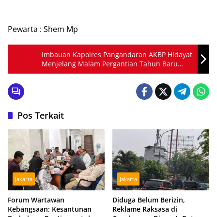
Pewarta : Shem Mp
Imbauan Kapolres Pangandaran AKBP Hidayat
Menjelang Malam Pergantian Tahun Baru
2023
Pos Terkait
Jakarta
Jakarta
Forum Wartawan
Diduga Belum Berizin,
Kebangsaan: Kesantunan
Reklame Raksasa di