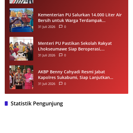
Kompetensi
Kementerian PU Salurkan 14.000 Liter Air
Bersih untuk Warga Terdampak
Kekeringan di Seram Bagian Timur
31 Juli 2026
0
Menteri PU Pastikan Sekolah Rakyat
Lhokseumawe Siap Beroperasi,
Dilengkapi Asrama hingga Laptop Gratis
31 Juli 2026
0
AKBP Benny Cahyadi Resmi Jabat
Kapolres Sukabumi, Siap Lanjutkan
Program dan Perkuat Pelayanan
31 Juli 2026
0
Masyarakat
Statistik Pengunjung