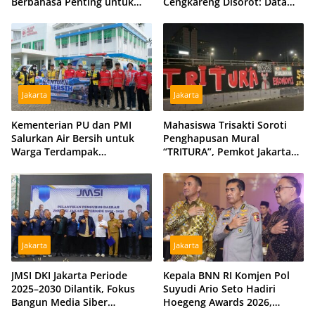
Berbahasa Penting untuk
Cengkareng Disorot: Data
Menjaga Persatuan Bangsa
DPMPTSP dan Satpol PP
Berbeda
Jakarta
Jakarta
Kementerian PU dan PMI
Mahasiswa Trisakti Soroti
Salurkan Air Bersih untuk
Penghapusan Mural
Warga Terdampak
“TRITURA”, Pemkot Jakarta
Kekeringan di Kubu Raya,
Barat Diminta Beri Klarifikasi
Tiga Hidran Umum
Disiagakan
Jakarta
Jakarta
JMSI DKI Jakarta Periode
Kepala BNN RI Komjen Pol
2025–2030 Dilantik, Fokus
Suyudi Ario Seto Hadiri
Bangun Media Siber
Hoegeng Awards 2026,