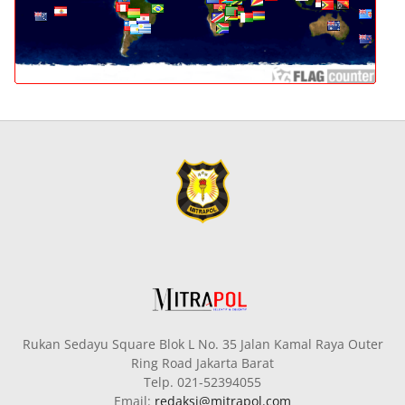
Rukan Sedayu Square Blok L No. 35 Jalan Kamal Raya Outer
Ring Road Jakarta Barat
Telp. 021-52394055
Email:
redaksi@mitrapol.com