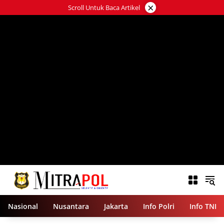
Langsung
×
Scroll Untuk Baca Artikel
ke
konten
Nasional
Nusantara
Jakarta
Info Polri
Info TNI