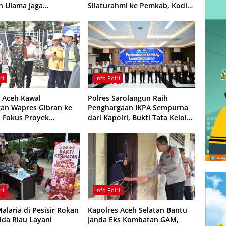
an Ulama Jaga
Silaturahmi ke Pemkab, Kodim
mas
0321 dan Kejari
ri
Info Polri
 Aceh Kawal
Polres Sarolangun Raih
an Wapres Gibran ke
Penghargaan IKPA Sempurna
, Fokus Proyek
dari Kapolri, Bukti Tata Kelola
ruktur dan Pendidikan
Anggaran Berintegritas
ri
Info Polri
alaria di Pesisir Rokan
Kapolres Aceh Selatan Bantu
olda Riau Layani
Janda Eks Kombatan GAM,