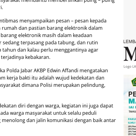
syarakat membantu membersihkan puing – puing
i.
mtibmas menyampaikan pesan – pesan kepada
n rumah dan pastian barang elektronik dalam
n barang elektronik masih dalam keadaan
r sedang terpasang pada tabung, dan rutin
iap tahun dan kalau perlu menggantinya agar
 terjadinya kebakaran.
Logo L
gka Polda Jabar AKBP Edwin Affandi mengatakan
m kerja bakti itu adalah wujud kedekatan dan
asyarakat dimana Polisi merupakan pelindung,
katan diri dengan warga, kegiatan ini juga dapat
ada warga masyarakat untuk selalu peduli
g menolong dan jalin komunikasi dengan baik antar