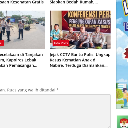
saan Kesehatan Gratis
Siapkan Bedah Rumah,
Bantuan Gizi dan Modal Usaha
ri
Info Polri
ecelakaan di Tanjakan
Jejak CCTV Bantu Polisi Ungkap
m, Kapolres Lebak
Kasus Kematian Anak di
ahkan Pemasangan
Nabire, Terduga Diamankan
alu Lintas
Kurang dari 24 Jam
kan.
Ruas yang wajib ditandai
*