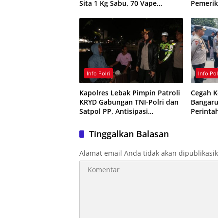
Sita 1 Kg Sabu, 70 Vape
Pemerik
Etomidate dan 75 Ribu Butir
Obat Keras
Info Polri
Info Pol
Kapolres Lebak Pimpin Patroli
Cegah K
KRYD Gabungan TNI-Polri dan
Bangaru
Satpol PP, Antisipasi
Perint
Curanmor hingga Balap Liar
Rambu L
Tinggalkan Balasan
Alamat email Anda tidak akan dipublikasi