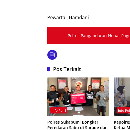
Pewarta : Hamdani
Polres Pangandaran Nobar Pag
Pos Terkait
Info Polri
Info Pol
Polres Sukabumi Bongkar
Kapolre
Peredaran Sabu di Surade dan
Ketua M