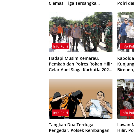
Ciemas, Tiga Tersangka
Polri d
Ditangkap
Kamtib
Info Polri
Info Pol
Hadapi Musim Kemarau,
Kapolda
Pemkab dan Polres Rokan Hilir
Kunjung
Gelar Apel Siaga Karhutla 2026,
Bireuen
Perkuat Sinergi Cegah
Infrast
Kebakaran
Info Polri
Info Pol
Tangkap Dua Terduga
Lawan M
Pengedar, Polsek Kembangan
Hilir, P