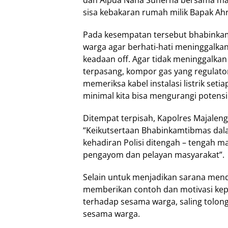
dan Aipda Nana Suherna bersama ma
sisa kebakaran rumah milik Bapak Ahr
Pada kesempatan tersebut bhabinka
warga agar berhati-hati meninggalka
keadaan off. Agar tidak meninggalka
terpasang, kompor gas yang regulato
memeriksa kabel instalasi listrik set
minimal kita bisa mengurangi potensi
Ditempat terpisah, Kapolres Majalen
“Keikutsertaan Bhabinkamtibmas dala
kehadiran Polisi ditengah – tengah m
pengayom dan pelayan masyarakat”.
Selain untuk menjadikan sarana mende
memberikan contoh dan motivasi kep
terhadap sesama warga, saling tolon
sesama warga.