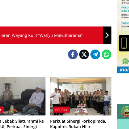
elaran Wayang Kulit “Wahyu Makutharama”
ri
Info Polri
s Lebak Silaturahmi ke
Perkuat Sinergi Forkopimda,
UI, Perkuat Sinergi
Kapolres Rokan Hilir