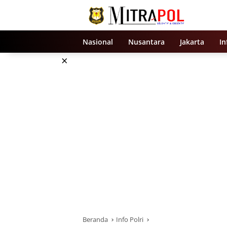
Langsung
ke
konten
Nasional
Nusantara
Jakarta
In
×
Beranda
Info Polri