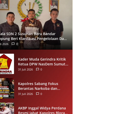
ala SDN 2 Susunan Baru Bandar
pung Beri Klarifikasi Pengelolaan Dana
, Tegaskan Sesuai Juknis
li 2026
0
Kader Muda Gerindra Kritik
Ketua DPW NasDem Sumut
soal Bobby Nasution,
31 Juli 2026
0
Singgung Polemik Walk Out
Paripurna DPRD
Kapolres Sabang Fokus
Berantas Narkoba dan
Benahi Internal, Masyarakat
31 Juli 2026
0
Diajak Dukung Proses
Penegakan Hukum
AKBP Inggal Widya Perdana
Resmi Jabat Kapolres Blora,