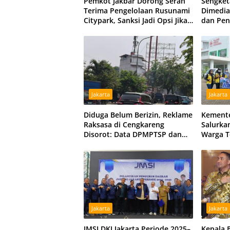
Pemkot Jakbar Dorong Serah
Sengket
Terima Pengelolaan Rusunami
Dimedia
Citypark, Sanksi Jadi Opsi Jika
dan Pe
Sengketa Berlarut
Peluang
Jakarta
Jakarta
Diduga Belum Berizin, Reklame
Kemente
Raksasa di Cengkareng
Salurka
Disorot: Data DPMPTSP dan
Warga T
Satpol PP Berbeda
di Kubu
Umum D
Jakarta
Jakarta
JMSI DKI Jakarta Periode 2025–
Kepala 