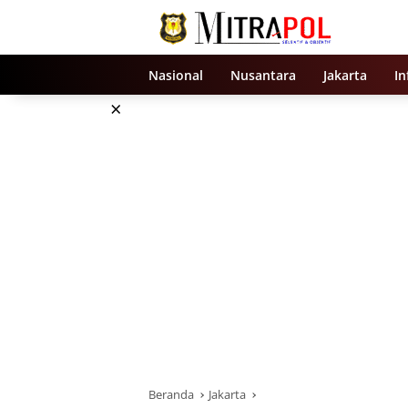
Langsung
ke
konten
Nasional
Nusantara
Jakarta
In
×
Beranda
Jakarta