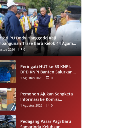
teri PU Dody Hanggodo Kaji
bangunan Trase Baru Kelok 44 Agam
i Longsor, Utamakan Keselamatan
ustus 2026
0
gguna Jalan
Peringati HUT ke-53 KNPI,
DPD KNPI Banten Salurkan
Bantuan Sembako Melalui
1 Agustus 2026
0
Pemuda Berdampak
Pemohon Ajukan Sengketa
Informasi ke Komisi
Informasi Riau, Soroti
1 Agustus 2026
0
Dugaan Tidak Ditanggapinya
Permohonan ke PPID
Pelalawan
Pedagang Pasar Pagi Baru
Samarinda Keluhkan