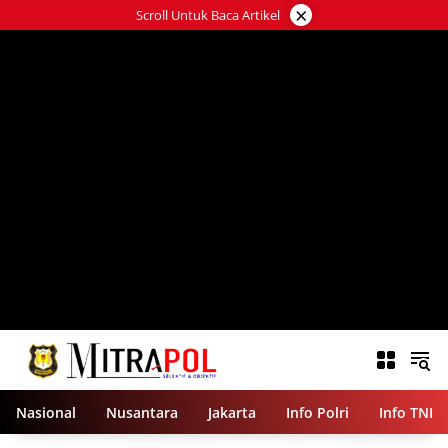
Langsung
×
Scroll Untuk Baca Artikel
ke
konten
Nasional
Nusantara
Jakarta
Info Polri
Info TNI