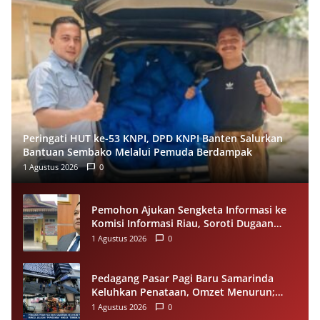
Peringati HUT ke-53 KNPI, DPD KNPI Banten Salurkan
Bantuan Sembako Melalui Pemuda Berdampak
1 Agustus 2026
0
Pemohon Ajukan Sengketa Informasi ke
Komisi Informasi Riau, Soroti Dugaan
Tidak Ditanggapinya Permohonan ke
1 Agustus 2026
0
PPID Pelalawan
Pedagang Pasar Pagi Baru Samarinda
Keluhkan Penataan, Omzet Menurun;
Minta Pemkot Evaluasi Distribusi Ruko
1 Agustus 2026
0
dan Akses Pengunjung