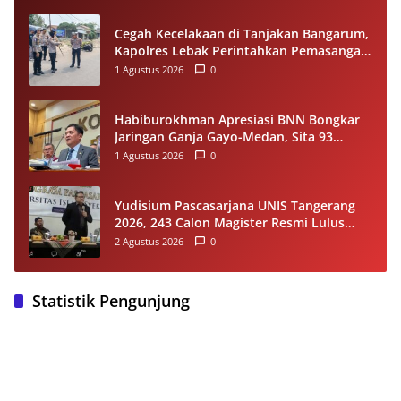
Cegah Kecelakaan di Tanjakan Bangarum,
Kapolres Lebak Perintahkan Pemasangan
Rambu Lalu Lintas
1 Agustus 2026
0
Habiburokhman Apresiasi BNN Bongkar
Jaringan Ganja Gayo-Medan, Sita 93
Kilogram di Sumut
1 Agustus 2026
0
Yudisium Pascasarjana UNIS Tangerang
2026, 243 Calon Magister Resmi Lulus
Siap Diwisuda Oktober
2 Agustus 2026
0
Statistik Pengunjung