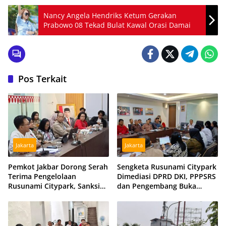
Nancy Angela Hendriks Ketum Gerakan
Prabowo 08 Tekad Bulat Kawal Orasi Damai
Pos Terkait
Jakarta
Jakarta
Pemkot Jakbar Dorong Serah
Sengketa Rusunami Citypark
Terima Pengelolaan
Dimediasi DPRD DKI, PPPSRS
Rusunami Citypark, Sanksi
dan Pengembang Buka
Jadi Opsi Jika Sengketa
Peluang Damai
Berlarut