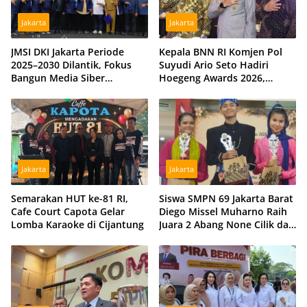
Jakarta
Jakarta
JMSI DKI Jakarta Periode
Kepala BNN RI Komjen Pol
2025–2030 Dilantik, Fokus
Suyudi Ario Seto Hadiri
Bangun Media Siber
Hoegeng Awards 2026,
Profesional dan Independen
Tegaskan Komitmen Perkuat
Sinergi dengan Polri
Jakarta
Jakarta
Semarakan HUT ke-81 RI,
Siswa SMPN 69 Jakarta Barat
Cafe Court Capota Gelar
Diego Missel Muharno Raih
Lomba Karaoke di Cijantung
Juara 2 Abang None Cilik dan
Remaja Kencur 2026