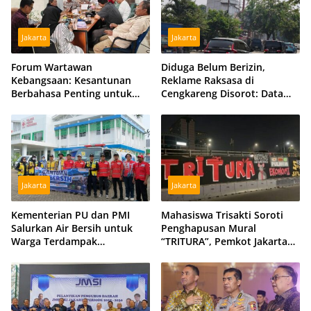
Jakarta
Jakarta
Forum Wartawan
Diduga Belum Berizin,
Kebangsaan: Kesantunan
Reklame Raksasa di
Berbahasa Penting untuk
Cengkareng Disorot: Data
Menjaga Persatuan Bangsa
DPMPTSP dan Satpol PP
Berbeda
Jakarta
Jakarta
Kementerian PU dan PMI
Mahasiswa Trisakti Soroti
Salurkan Air Bersih untuk
Penghapusan Mural
Warga Terdampak
“TRITURA”, Pemkot Jakarta
Kekeringan di Kubu Raya,
Barat Diminta Beri Klarifikasi
Tiga Hidran Umum
Disiagakan