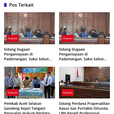
Pos Terkait
Hukum
Hukum
Sidang Dugaan
Sidang Dugaan
Penganiayaan di
Penganiayaan di
Pademangan, Saksi Sebut
Pademangan, Saksi Sebut
Terdakwa Pukul Korban
Terdakwa Pukul Korban
Empat Kali
Empat Kali
Hukum
Hukum
Pemkab Aceh Selatan
Sidang Perdana Praperadilan
Gandeng Kejari Tangani
Kasus Gas Portable Ditunda,
Persoalan Hukum Perdata
LBH Peradi Profesional