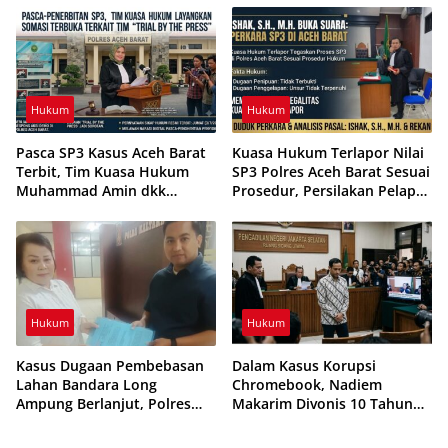
Hukum dan Adat
Hukum
Hukum
Pasca SP3 Kasus Aceh Barat
Kuasa Hukum Terlapor Nilai
Terbit, Tim Kuasa Hukum
SP3 Polres Aceh Barat Sesuai
Muhammad Amin dkk
Prosedur, Persilakan Pelapor
Layangkan Somasi dan
Tempuh Praperadilan
Ingatkan Potensi
Pelanggaran UU ITE
Hukum
Hukum
Kasus Dugaan Pembebasan
Dalam Kasus Korupsi
Lahan Bandara Long
Chromebook, Nadiem
Ampung Berlanjut, Polres
Makarim Divonis 10 Tahun
Malinau Jadwalkan Klarifikasi
Penjara dan Didenda Rp1
Sejumlah Pihak
Miliar