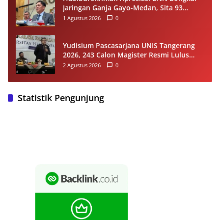
Jaringan Ganja Gayo-Medan, Sita 93
Kilogram di Sumut
1 Agustus 2026
0
Yudisium Pascasarjana UNIS Tangerang
2026, 243 Calon Magister Resmi Lulus
Siap Diwisuda Oktober
2 Agustus 2026
0
Statistik Pengunjung