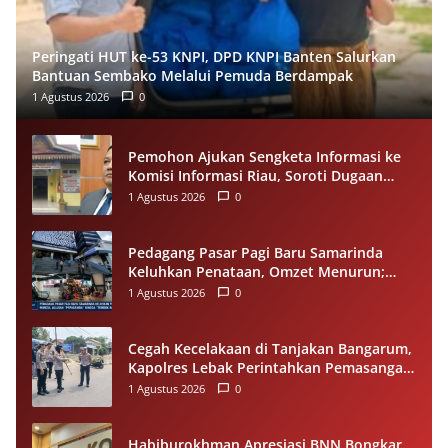
Peringati HUT ke-53 KNPI, DPD KNPI Banten Salurkan
Bantuan Sembako Melalui Pemuda Berdampak
1 Agustus 2026
0
Pemohon Ajukan Sengketa Informasi ke
Komisi Informasi Riau, Soroti Dugaan
Tidak Ditanggapinya Permohonan ke
1 Agustus 2026
0
PPID Pelalawan
Pedagang Pasar Pagi Baru Samarinda
Keluhkan Penataan, Omzet Menurun;
Minta Pemkot Evaluasi Distribusi Ruko
1 Agustus 2026
0
dan Akses Pengunjung
Cegah Kecelakaan di Tanjakan Bangarum,
Kapolres Lebak Perintahkan Pemasangan
Rambu Lalu Lintas
1 Agustus 2026
0
Habiburokhman Apresiasi BNN Bongkar