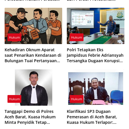
dan Tata Usaha Negara
Minta Status Tersangka
Gabriel Sihombing
Dibatalkan
Hukum
Hukum
Kehadiran Oknum Aparat
Polri Tetapkan Eks
saat Penarikan Kendaraan di
Jampidsus Febrie Adriansyah
Bulungan Tuai Pertanyaan
Tersangka Dugaan Korupsi
soal Kewenangan
dan TPPU, Komisi III DPR
Bentuk Panja
Hukum
Hukum
Tanggapi Demo di Polres
Klarifikasi SP3 Dugaan
Aceh Barat, Kuasa Hukum
Pemerasan di Aceh Barat,
Minta Penyidik Tetap
Kuasa Hukum Terlapor:
Profesional dan Objektif
Sudah Sesuai Mekanisme