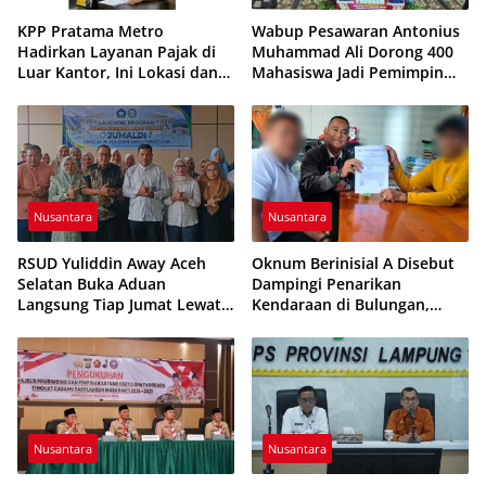
KPP Pratama Metro
Wabup Pesawaran Antonius
Hadirkan Layanan Pajak di
Muhammad Ali Dorong 400
Luar Kantor, Ini Lokasi dan
Mahasiswa Jadi Pemimpin
Jadwalnya
Adaptif dan Berintegritas
Nusantara
Nusantara
RSUD Yuliddin Away Aceh
Oknum Berinisial A Disebut
Selatan Buka Aduan
Dampingi Penarikan
Langsung Tiap Jumat Lewat
Kendaraan di Bulungan,
Program JUMALDI
Dikabarkan Telah Diproses
Nusantara
Nusantara