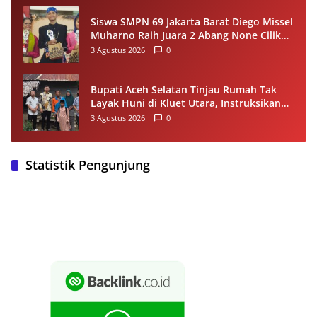
Siswa SMPN 69 Jakarta Barat Diego Missel
Muharno Raih Juara 2 Abang None Cilik
dan Remaja Kencur 2026
3 Agustus 2026
0
Bupati Aceh Selatan Tinjau Rumah Tak
Layak Huni di Kluet Utara, Instruksikan
Masuk Program Bantuan Rumah 2027
3 Agustus 2026
0
Statistik Pengunjung