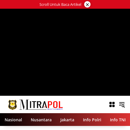
Langsung
×
Scroll Untuk Baca Artikel
ke
konten
Nasional
Nusantara
Jakarta
Info Polri
Info TNI