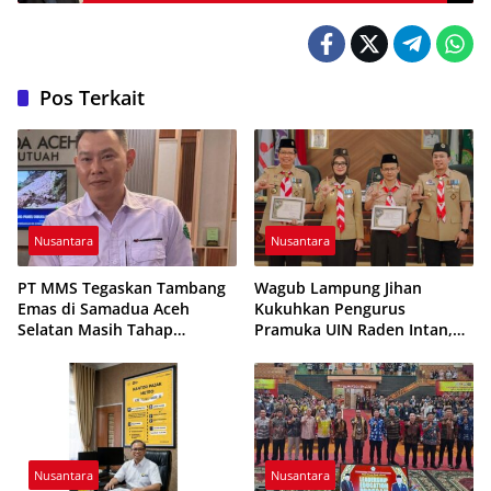
Kesehatan dan Kepercayaan Publik
Pos Terkait
Nusantara
Nusantara
PT MMS Tegaskan Tambang
Wagub Lampung Jihan
Emas di Samadua Aceh
Kukuhkan Pengurus
Selatan Masih Tahap
Pramuka UIN Raden Intan,
Eksplorasi
Tekankan Penguatan
Karakter Generasi Muda
Nusantara
Nusantara