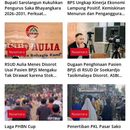
Bupati Sarolangun Kukuhkan
BPS Ungkap Kinerja Ekonomi
Pengurus Saka Bhayangkara
Lampung Positif, Kemiskinan
2026–2031, Perkuat
Menurun dan Pengangguran
Pembinaan Karakter
Terkendali
Generasi Muda
Nusantara
Nusantara
RSUD Aulia Menes Disorot
Dugaan Penghinaan Pasien
Usai Pasien BPJS Mengaku
BPJS di RSUD Dr Soekardjo
Tak Dirawat karena Stok
Tasikmalaya Disorot, ASBI
Obat Habis
Foundation Desak Evaluasi
Etika Pelayanan
Nusantara
Nusantara
Laga PHBN Cup
Penertiban PKL Pasar Sako