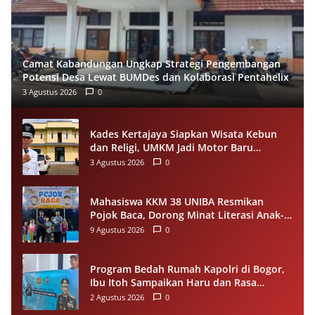
Camat Kabandungan Ungkap Strategi Pengembangan
Potensi Desa Lewat BUMDes dan Kolaborasi Pentahelix
3 Agustus 2026
0
Kades Kertajaya Siapkan Wisata Kebun
dan Religi, UMKM Jadi Motor Baru
Ekonomi Desa
3 Agustus 2026
0
Mahasiswa KKM 38 UNIBA Resmikan
Pojok Baca, Dorong Minat Literasi Anak-
anak Warga Desa Mekarbaru
9 Agustus 2026
0
Program Bedah Rumah Kapolri di Bogor,
Ibu Itoh Sampaikan Haru dan Rasa
Syukur
2 Agustus 2026
0