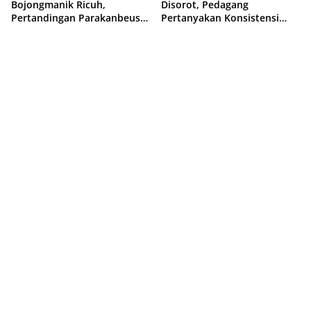
Bojongmanik Ricuh,
Disorot, Pedagang
Pertandingan Parakanbeusi
Pertanyakan Konsistensi
vs Feroci FC Sempat
Pengawasan dan Dugaan
Dihentikan
Pungutan