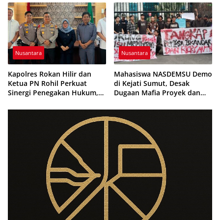
Tanpa Gunakan APBD
Ekonomi Nasional
Nusantara
Nusantara
Kapolres Rokan Hilir dan
Mahasiswa NASDEMSU Demo
Ketua PN Rohil Perkuat
di Kejati Sumut, Desak
Sinergi Penegakan Hukum,
Dugaan Mafia Proyek dan
Bahas Implementasi KUHAP
Makelar Jabatan di Pemko
Baru
Medan Diusut