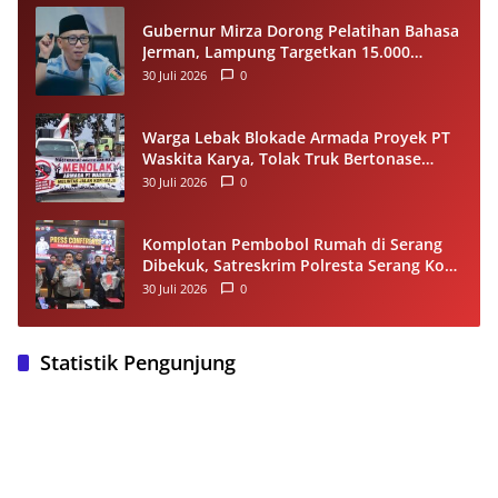
Gubernur Mirza Dorong Pelatihan Bahasa
Jerman, Lampung Targetkan 15.000
Pekerja Terampil ke Luar Negeri per
30 Juli 2026
0
Tahun
Warga Lebak Blokade Armada Proyek PT
Waskita Karya, Tolak Truk Bertonase
Besar Melintasi Jalan Kopi–Sangiang Maja
30 Juli 2026
0
Komplotan Pembobol Rumah di Serang
Dibekuk, Satreskrim Polresta Serang Kota
Tangkap 4 Pelaku dan Kejar Satu DPO
30 Juli 2026
0
Statistik Pengunjung