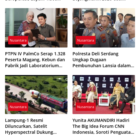
Siswa Tahun Ajaran
Tekuk Putra Rahayu 1-0
2026/2027
Nusantara
Nusantara
PTPN IV PalmCo Serap 1.328
Polresta Deli Serdang
Peserta Magang, Kebun dan
Ungkap Dugaan
Pabrik Jadi Laboratorium
Pembunuhan Lansia dalam
Kesiapan Kerja Generasi
48 Jam, Terduga Pelaku
Muda
Ditangkap Saat Hendak
Kabur
Nusantara
Nusantara
Lampung-1 Resmi
Yunita AKUMANDIRI Hadiri
Diluncurkan, Satelit
The Big Idea Forum CNN
Hyperspectral Dukung
Indonesia, Soroti Penguatan
Pembangunan Berbasis Data
UMKM Perempuan untuk