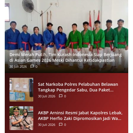
Demi Merah Putih, Tim Kurash Indonesia Siap Berjuang
di Asian Games 2026 Meski Dihantui Ketidakpastian
30 Juli 2026
0
Sat Narkoba Polres Pelabuhan Belawan
Tangkap Pengedar Sabu, Dua Paket
Narkotika Disita dari Tersangka
30 Juli 2026
0
AKBP Arninsi Resmi Jabat Kapolres Lebak,
AKBP Herfio Zaki Dipromosikan Jadi Wadir
Reskrimsus Polda Banten
30 Juli 2026
0