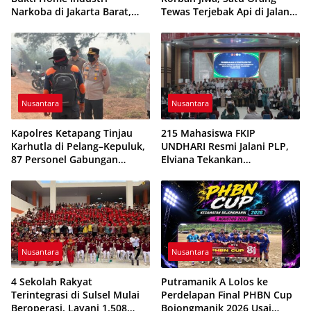
Narkoba di Jakarta Barat,
Tewas Terjebak Api di Jalan
308 Ribu Pil Zenith Gagal
Pelang–Kepuluk
Beredar
Nusantara
Nusantara
Kapolres Ketapang Tinjau
215 Mahasiswa FKIP
Karhutla di Pelang–Kepuluk,
UNDHARI Resmi Jalani PLP,
87 Personel Gabungan
Elviana Tekankan
Dikerahkan Padamkan Api
Kompetensi, Akhlak Mulia,
dan Profesionalisme Calon
Guru
Nusantara
Nusantara
4 Sekolah Rakyat
Putramanik A Lolos ke
Terintegrasi di Sulsel Mulai
Perdelapan Final PHBN Cup
Beroperasi, Layani 1.508
Bojongmanik 2026 Usai