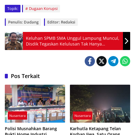
Topik:
Dugaan Korupsi
Penulis: Dadang
Editor: Redaksi
Keluhan SPMB SMA Unggul Lampung Muncul,
Disdik Tegaskan Kelulusan Tak Hanya
Berdasarkan Nilai Rapor
Pos Terkait
Nusantara
Nusantara
Polisi Musnahkan Barang
Karhutla Ketapang Telan
Bukti Home Industri
Korban Jiwa, Satu Orang