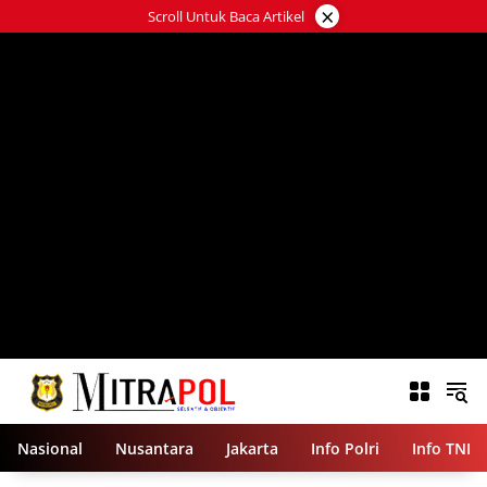
Langsung
×
Scroll Untuk Baca Artikel
ke
konten
Nasional
Nusantara
Jakarta
Info Polri
Info TNI