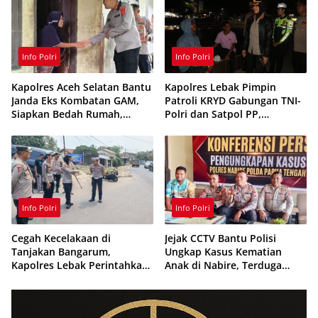
Info Polri
Info Polri
Kapolres Aceh Selatan Bantu
Kapolres Lebak Pimpin
Janda Eks Kombatan GAM,
Patroli KRYD Gabungan TNI-
Siapkan Bedah Rumah,
Polri dan Satpol PP,
Bantuan Gizi dan Modal
Antisipasi Curanmor hingga
Usaha
Balap Liar
Info Polri
Info Polri
Cegah Kecelakaan di
Jejak CCTV Bantu Polisi
Tanjakan Bangarum,
Ungkap Kasus Kematian
Kapolres Lebak Perintahkan
Anak di Nabire, Terduga
Pemasangan Rambu Lalu
Diamankan Kurang dari 24
Lintas
Jam