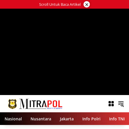
Langsung
×
Scroll Untuk Baca Artikel
ke
konten
Nasional
Nusantara
Jakarta
Info Polri
Info TNI