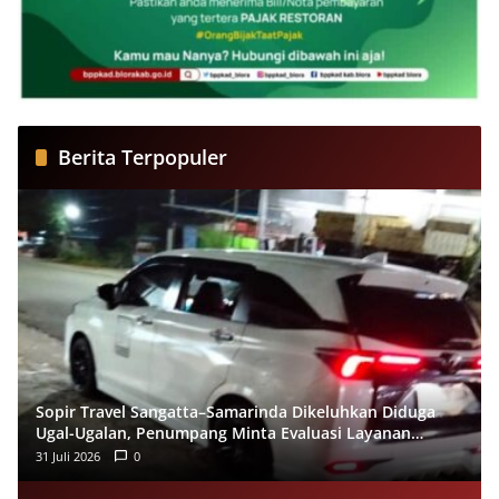
Berita Terpopuler
Sopir Travel Sangatta–Samarinda Dikeluhkan Diduga
Ugal-Ugalan, Penumpang Minta Evaluasi Layanan
Almeera
31 Juli 2026
0