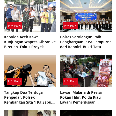
Sinergi Cegah Kebakaran
Info Polri
Info Polri
Kapolda Aceh Kawal
Polres Sarolangun Raih
Kunjungan Wapres Gibran ke
Penghargaan IKPA Sempurna
Bireuen, Fokus Proyek
dari Kapolri, Bukti Tata
Infrastruktur dan Pendidikan
Kelola Anggaran
Berintegritas
Info Polri
Info Polri
Tangkap Dua Terduga
Lawan Malaria di Pesisir
Pengedar, Polsek
Rokan Hilir, Polda Riau
Kembangan Sita 1 Kg Sabu,
Layani Pemeriksaan
70 Vape Etomidate dan 75
Kesehatan Gratis
Ribu Butir Obat Keras