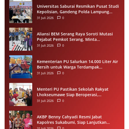
Universitas Saburai Resmikan Pusat Studi
Kepolisian, Gandeng Polda Lampung
Perkuat Riset dan Pelayanan Publik
31 Juli 2026
0
Aliansi BEM Serang Raya Soroti Mutasi
Pejabat Pemkot Serang, Minta
Penempatan Jabatan Berbasis
31 Juli 2026
0
Kompetensi
Kementerian PU Salurkan 14.000 Liter Air
Bersih untuk Warga Terdampak
Kekeringan di Seram Bagian Timur
31 Juli 2026
0
Menteri PU Pastikan Sekolah Rakyat
Lhokseumawe Siap Beroperasi,
Dilengkapi Asrama hingga Laptop Gratis
31 Juli 2026
0
AKBP Benny Cahyadi Resmi Jabat
Kapolres Sukabumi, Siap Lanjutkan
Program dan Perkuat Pelayanan
31 Juli 2026
0