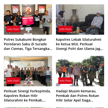
Info Polri
Info Polri
Polres Sukabumi Bongkar
Kapolres Lebak Silaturahmi
Peredaran Sabu di Surade
ke Ketua MUI, Perkuat
dan Ciemas, Tiga Tersangka
Sinergi Polri dan Ulama Jaga
Ditangkap
Kamtibmas
Info Polri
Info Polri
Perkuat Sinergi Forkopimda,
Hadapi Musim Kemarau,
Kapolres Rokan Hilir
Pemkab dan Polres Rokan
Silaturahmi ke Pemkab,
Hilir Gelar Apel Siaga
Kodim 0321 dan Kejari
Karhutla 2026, Perkuat