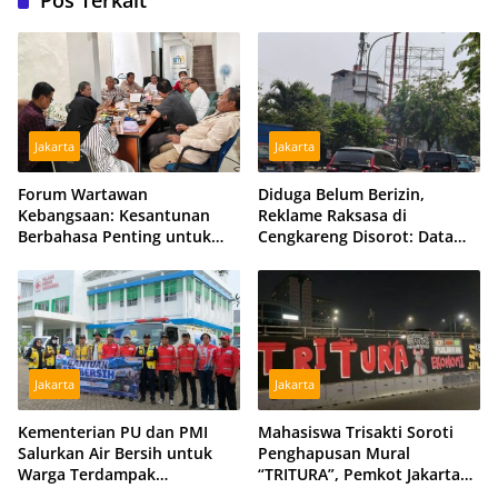
Pos Terkait
Jakarta
Jakarta
Forum Wartawan
Diduga Belum Berizin,
Kebangsaan: Kesantunan
Reklame Raksasa di
Berbahasa Penting untuk
Cengkareng Disorot: Data
Menjaga Persatuan Bangsa
DPMPTSP dan Satpol PP
Berbeda
Jakarta
Jakarta
Kementerian PU dan PMI
Mahasiswa Trisakti Soroti
Salurkan Air Bersih untuk
Penghapusan Mural
Warga Terdampak
“TRITURA”, Pemkot Jakarta
Kekeringan di Kubu Raya,
Barat Diminta Beri Klarifikasi