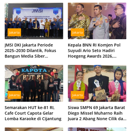
Tiga Hidran Umum
Disiagakan
Jakarta
Jakarta
JMSI DKI Jakarta Periode
Kepala BNN RI Komjen Pol
2025–2030 Dilantik, Fokus
Suyudi Ario Seto Hadiri
Bangun Media Siber
Hoegeng Awards 2026,
Profesional dan Independen
Tegaskan Komitmen Perkuat
Sinergi dengan Polri
Jakarta
Jakarta
Semarakan HUT ke-81 RI,
Siswa SMPN 69 Jakarta Barat
Cafe Court Capota Gelar
Diego Missel Muharno Raih
Lomba Karaoke di Cijantung
Juara 2 Abang None Cilik dan
Remaja Kencur 2026