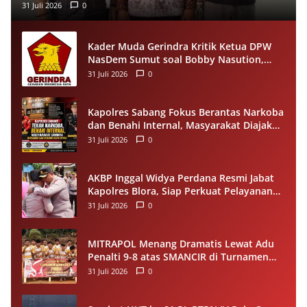
Juknis
31 Juli 2026
0
Kader Muda Gerindra Kritik Ketua DPW
NasDem Sumut soal Bobby Nasution,
Singgung Polemik Walk Out Paripurna
31 Juli 2026
0
DPRD
Kapolres Sabang Fokus Berantas Narkoba
dan Benahi Internal, Masyarakat Diajak
Dukung Proses Penegakan Hukum
31 Juli 2026
0
AKBP Inggal Widya Perdana Resmi Jabat
Kapolres Blora, Siap Perkuat Pelayanan
Publik dan Kamtibmas
31 Juli 2026
0
MITRAPOL Menang Dramatis Lewat Adu
Penalti 9-8 atas SMANCIR di Turnamen
HUT Ke-81 RI Kecamatan Cirinten
31 Juli 2026
0