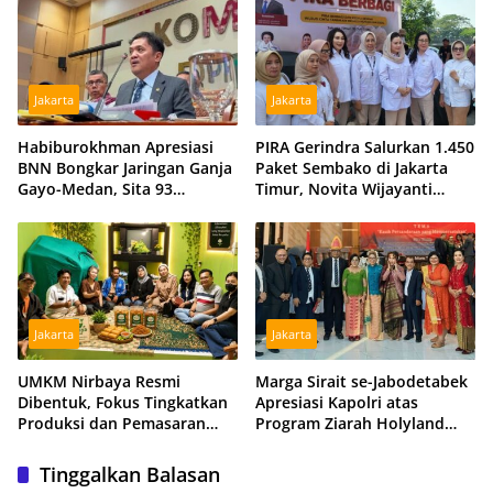
Jakarta
Jakarta
Habiburokhman Apresiasi
PIRA Gerindra Salurkan 1.450
BNN Bongkar Jaringan Ganja
Paket Sembako di Jakarta
Gayo-Medan, Sita 93
Timur, Novita Wijayanti
Kilogram di Sumut
Sebut Jalankan Arahan
Prabowo
Jakarta
Jakarta
UMKM Nirbaya Resmi
Marga Sirait se-Jabodetabek
Dibentuk, Fokus Tingkatkan
Apresiasi Kapolri atas
Produksi dan Pemasaran
Program Ziarah Holyland
Produk Anggota
untuk Istri Almarhum Arist
Merdeka Sirait
Tinggalkan Balasan