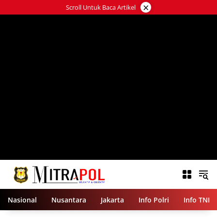
Langsung
×
Scroll Untuk Baca Artikel
ke
konten
Nasional
Nusantara
Jakarta
Info Polri
Info TNI