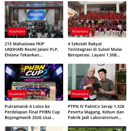
Nusantara
Nusantara
215 Mahasiswa FKIP
4 Sekolah Rakyat
UNDHARI Resmi Jalani PLP,
Terintegrasi di Sulsel Mulai
Elviana Tekankan
Beroperasi, Layani 1.508
Kompetensi, Akhlak Mulia,
Siswa Tahun Ajaran
dan Profesionalisme Calon
2026/2027
Guru
Nusantara
Nusantara
Putramanik A Lolos ke
PTPN IV PalmCo Serap 1.328
Perdelapan Final PHBN Cup
Peserta Magang, Kebun dan
Bojongmanik 2026 Usai
Pabrik Jadi Laboratorium
Tekuk Putra Rahayu 1-0
Kesiapan Kerja Generasi
Muda