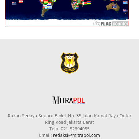
Rukan Sedayu Square Blok L No. 35 Jalan Kamal Raya Outer
Ring Road Jakarta Barat
Telp. 021-52394055
Email:
redaksi@mitrapol.com