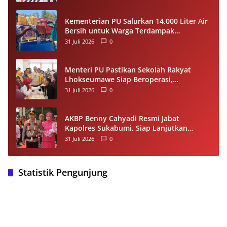
Kompetensi
Kementerian PU Salurkan 14.000 Liter Air
Bersih untuk Warga Terdampak
Kekeringan di Seram Bagian Timur
31 Juli 2026
0
Menteri PU Pastikan Sekolah Rakyat
Lhokseumawe Siap Beroperasi,
Dilengkapi Asrama hingga Laptop Gratis
31 Juli 2026
0
AKBP Benny Cahyadi Resmi Jabat
Kapolres Sukabumi, Siap Lanjutkan
Program dan Perkuat Pelayanan
31 Juli 2026
0
Masyarakat
Statistik Pengunjung