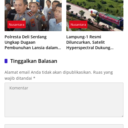
Nusantara
Nusantara
Polresta Deli Serdang
Lampung-1 Resmi
Ungkap Dugaan
Diluncurkan, Satelit
Pembunuhan Lansia dalam
Hyperspectral Dukung
48 Jam, Terduga Pelaku
Pembangunan Berbasis Data
Ditangkap Saat Hendak
Tanpa Gunakan APBD
Tinggalkan Balasan
Kabur
Alamat email Anda tidak akan dipublikasikan.
Ruas yang
wajib ditandai
*