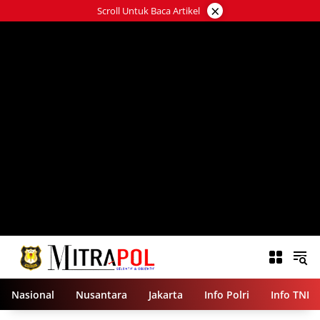
Langsung
×
Scroll Untuk Baca Artikel
ke
konten
Nasional
Nusantara
Jakarta
Info Polri
Info TNI