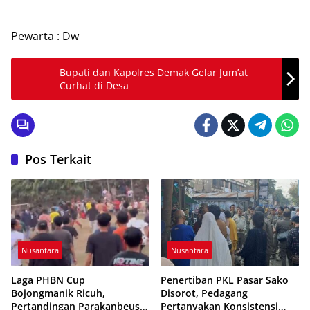
Pewarta : Dw
Bupati dan Kapolres Demak Gelar Jum’at
Curhat di Desa
Pos Terkait
Nusantara
Nusantara
Laga PHBN Cup
Penertiban PKL Pasar Sako
Bojongmanik Ricuh,
Disorot, Pedagang
Pertandingan Parakanbeusi
Pertanyakan Konsistensi