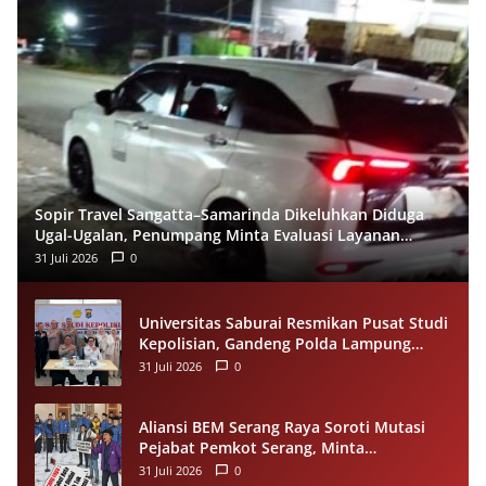
Sopir Travel Sangatta–Samarinda Dikeluhkan Diduga
Ugal-Ugalan, Penumpang Minta Evaluasi Layanan
Almeera
31 Juli 2026
0
Universitas Saburai Resmikan Pusat Studi
Kepolisian, Gandeng Polda Lampung
Perkuat Riset dan Pelayanan Publik
31 Juli 2026
0
Aliansi BEM Serang Raya Soroti Mutasi
Pejabat Pemkot Serang, Minta
Penempatan Jabatan Berbasis
31 Juli 2026
0