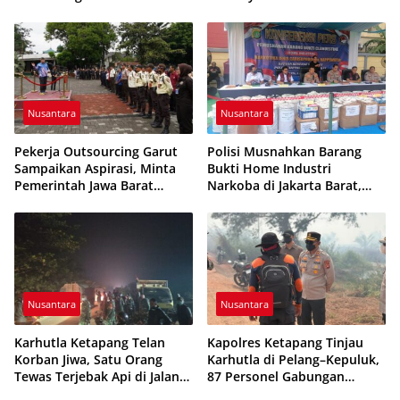
vs Feroci FC Sempat
Pengawasan dan Dugaan
Dihentikan
Pungutan
Nusantara
Nusantara
Pekerja Outsourcing Garut
Polisi Musnahkan Barang
Sampaikan Aspirasi, Minta
Bukti Home Industri
Pemerintah Jawa Barat
Narkoba di Jakarta Barat,
Evaluasi Sistem Kerja
308 Ribu Pil Zenith Gagal
Beredar
Nusantara
Nusantara
Karhutla Ketapang Telan
Kapolres Ketapang Tinjau
Korban Jiwa, Satu Orang
Karhutla di Pelang–Kepuluk,
Tewas Terjebak Api di Jalan
87 Personel Gabungan
Pelang–Kepuluk
Dikerahkan Padamkan Api