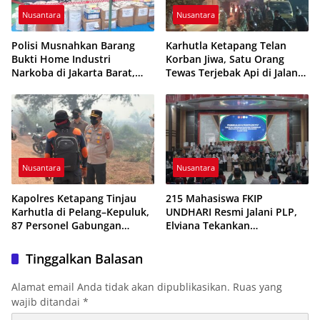
Nusantara
Nusantara
Polisi Musnahkan Barang
Karhutla Ketapang Telan
Bukti Home Industri
Korban Jiwa, Satu Orang
Narkoba di Jakarta Barat,
Tewas Terjebak Api di Jalan
308 Ribu Pil Zenith Gagal
Pelang–Kepuluk
Beredar
Nusantara
Nusantara
Kapolres Ketapang Tinjau
215 Mahasiswa FKIP
Karhutla di Pelang–Kepuluk,
UNDHARI Resmi Jalani PLP,
87 Personel Gabungan
Elviana Tekankan
Dikerahkan Padamkan Api
Kompetensi, Akhlak Mulia,
dan Profesionalisme Calon
Tinggalkan Balasan
Guru
Alamat email Anda tidak akan dipublikasikan.
Ruas yang
wajib ditandai
*