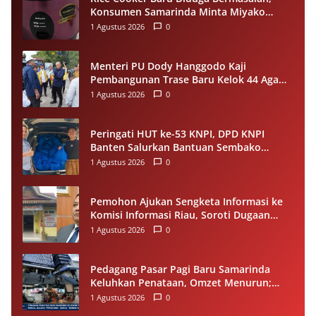
Konsumen Samarinda Minta Miyako
Lakukan Evaluasi
1 Agustus 2026
0
Menteri PU Dody Hanggodo Kaji
Pembangunan Trase Baru Kelok 44 Agam
Usai Longsor, Utamakan Keselamatan
1 Agustus 2026
0
Pengguna Jalan
Peringati HUT ke-53 KNPI, DPD KNPI
Banten Salurkan Bantuan Sembako
Melalui Pemuda Berdampak
1 Agustus 2026
0
Pemohon Ajukan Sengketa Informasi ke
Komisi Informasi Riau, Soroti Dugaan
Tidak Ditanggapinya Permohonan ke
1 Agustus 2026
0
PPID Pelalawan
Pedagang Pasar Pagi Baru Samarinda
Keluhkan Penataan, Omzet Menurun;
Minta Pemkot Evaluasi Distribusi Ruko
1 Agustus 2026
0
dan Akses Pengunjung