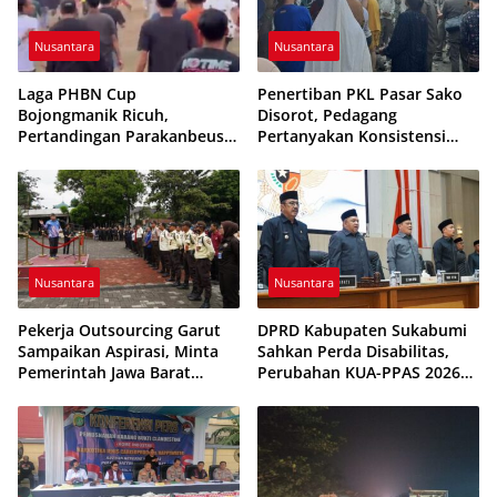
Nusantara
Nusantara
Laga PHBN Cup
Penertiban PKL Pasar Sako
Bojongmanik Ricuh,
Disorot, Pedagang
Pertandingan Parakanbeusi
Pertanyakan Konsistensi
vs Feroci FC Sempat
Pengawasan dan Dugaan
Dihentikan
Pungutan
Nusantara
Nusantara
Pekerja Outsourcing Garut
DPRD Kabupaten Sukabumi
Sampaikan Aspirasi, Minta
Sahkan Perda Disabilitas,
Pemerintah Jawa Barat
Perubahan KUA-PPAS 2026
Evaluasi Sistem Kerja
Resmi Disepakati