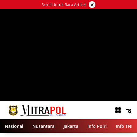
Langsung
×
Scroll Untuk Baca Artikel
ke
konten
Nasional
Nusantara
Jakarta
Info Polri
Info TNI