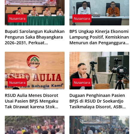
Nusantara
Nusantara
Bupati Sarolangun Kukuhkan
BPS Ungkap Kinerja Ekonomi
Pengurus Saka Bhayangkara
Lampung Positif, Kemiskinan
2026–2031, Perkuat
Menurun dan Pengangguran
Pembinaan Karakter
Terkendali
Generasi Muda
Nusantara
Nusantara
RSUD Aulia Menes Disorot
Dugaan Penghinaan Pasien
Usai Pasien BPJS Mengaku
BPJS di RSUD Dr Soekardjo
Tak Dirawat karena Stok
Tasikmalaya Disorot, ASBI
Obat Habis
Foundation Desak Evaluasi
Etika Pelayanan