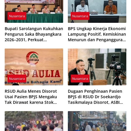
Nusantara
Nusantara
Bupati Sarolangun Kukuhkan
BPS Ungkap Kinerja Ekonomi
Pengurus Saka Bhayangkara
Lampung Positif, Kemiskinan
2026–2031, Perkuat
Menurun dan Pengangguran
Pembinaan Karakter
Terkendali
Generasi Muda
Nusantara
Nusantara
RSUD Aulia Menes Disorot
Dugaan Penghinaan Pasien
Usai Pasien BPJS Mengaku
BPJS di RSUD Dr Soekardjo
Tak Dirawat karena Stok
Tasikmalaya Disorot, ASBI
Obat Habis
Foundation Desak Evaluasi
Etika Pelayanan