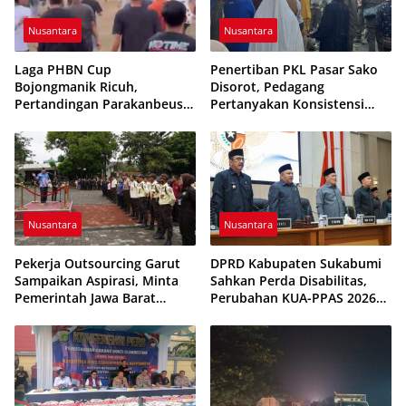
Nusantara
Nusantara
Laga PHBN Cup
Penertiban PKL Pasar Sako
Bojongmanik Ricuh,
Disorot, Pedagang
Pertandingan Parakanbeusi
Pertanyakan Konsistensi
vs Feroci FC Sempat
Pengawasan dan Dugaan
Dihentikan
Pungutan
Nusantara
Nusantara
Pekerja Outsourcing Garut
DPRD Kabupaten Sukabumi
Sampaikan Aspirasi, Minta
Sahkan Perda Disabilitas,
Pemerintah Jawa Barat
Perubahan KUA-PPAS 2026
Evaluasi Sistem Kerja
Resmi Disepakati