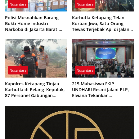
Nusantara
Nusantara
Polisi Musnahkan Barang
Karhutla Ketapang Telan
Bukti Home Industri
Korban Jiwa, Satu Orang
Narkoba di Jakarta Barat,
Tewas Terjebak Api di Jalan
308 Ribu Pil Zenith Gagal
Pelang–Kepuluk
Beredar
Nusantara
Nusantara
Kapolres Ketapang Tinjau
215 Mahasiswa FKIP
Karhutla di Pelang–Kepuluk,
UNDHARI Resmi Jalani PLP,
87 Personel Gabungan
Elviana Tekankan
Dikerahkan Padamkan Api
Kompetensi, Akhlak Mulia,
dan Profesionalisme Calon
Guru