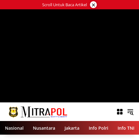
Langsung
×
Scroll Untuk Baca Artikel
ke
konten
Nasional
Nusantara
Jakarta
Info Polri
Info TNI