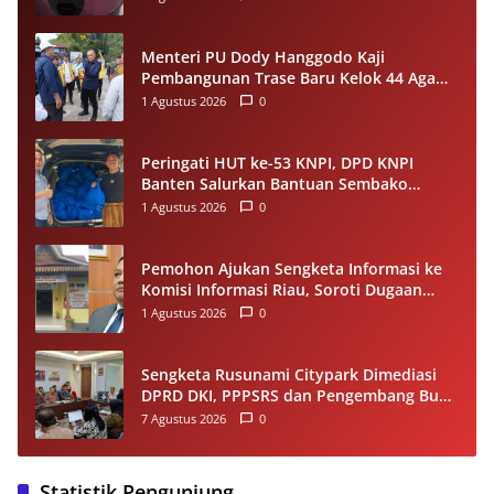
Menteri PU Dody Hanggodo Kaji
Pembangunan Trase Baru Kelok 44 Agam
Usai Longsor, Utamakan Keselamatan
1 Agustus 2026
0
Pengguna Jalan
Peringati HUT ke-53 KNPI, DPD KNPI
Banten Salurkan Bantuan Sembako
Melalui Pemuda Berdampak
1 Agustus 2026
0
Pemohon Ajukan Sengketa Informasi ke
Komisi Informasi Riau, Soroti Dugaan
Tidak Ditanggapinya Permohonan ke
1 Agustus 2026
0
PPID Pelalawan
Sengketa Rusunami Citypark Dimediasi
DPRD DKI, PPPSRS dan Pengembang Buka
Peluang Damai
7 Agustus 2026
0
Statistik Pengunjung