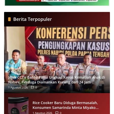
Berita Terpopuler
Jejak CCTV Bantu Polisi Ungkap Kasus Kematian Anak di
Nabire, Terduga Diamankan Kurang dari 24 Jam
1 Agustus 2026
0
Rice Cooker Baru Diduga Bermasalah,
Konsumen Samarinda Minta Miyako
Lakukan Evaluasi
1 Agustus 2026
0