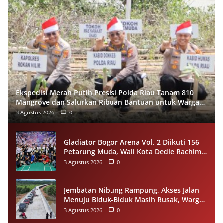
Ekspedisi Merah Putih Presisi Polda Riau Tanam 810
Mangrove dan Salurkan Ribuan Bantuan untuk Warga
Pesisir Sinaboi
3 Agustus 2026
0
Gladiator Bogor Arena Vol. 2 Diikuti 156
Petarung Muda, Wali Kota Dedie Rachim
Gaungkan Stop Tawuran Lewat Tinju
3 Agustus 2026
0
Jembatan Nibung Rampung, Akses Jalan
Menuju Biduk-Biduk Masih Rusak, Warga
Minta Pemprov Kaltim Segera Bertindak
3 Agustus 2026
0