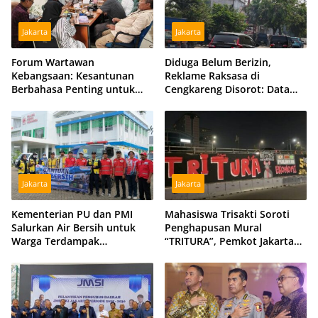
Jakarta
Jakarta
Forum Wartawan
Diduga Belum Berizin,
Kebangsaan: Kesantunan
Reklame Raksasa di
Berbahasa Penting untuk
Cengkareng Disorot: Data
Menjaga Persatuan Bangsa
DPMPTSP dan Satpol PP
Berbeda
Jakarta
Jakarta
Kementerian PU dan PMI
Mahasiswa Trisakti Soroti
Salurkan Air Bersih untuk
Penghapusan Mural
Warga Terdampak
“TRITURA”, Pemkot Jakarta
Kekeringan di Kubu Raya,
Barat Diminta Beri Klarifikasi
Tiga Hidran Umum
Disiagakan