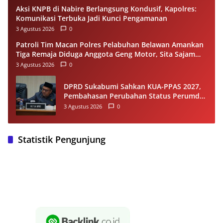
Aksi KNPB di Nabire Berlangsung Kondusif, Kapolres:
Komunikasi Terbuka Jadi Kunci Pengamanan
3 Agustus 2026
0
Patroli Tim Macan Polres Pelabuhan Belawan Amankan
Tiga Remaja Diduga Anggota Geng Motor, Sita Sajam
dan Sepeda Motor
3 Agustus 2026
0
DPRD Sukabumi Sahkan KUA-PPAS 2027,
Pembahasan Perubahan Status Perumda
Tirta Jaya Berlanjut
3 Agustus 2026
0
Statistik Pengunjung