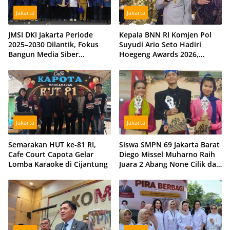
Jakarta
Jakarta
JMSI DKI Jakarta Periode
Kepala BNN RI Komjen Pol
2025–2030 Dilantik, Fokus
Suyudi Ario Seto Hadiri
Bangun Media Siber
Hoegeng Awards 2026,
Profesional dan Independen
Tegaskan Komitmen Perkuat
Sinergi dengan Polri
Jakarta
Jakarta
Semarakan HUT ke-81 RI,
Siswa SMPN 69 Jakarta Barat
Cafe Court Capota Gelar
Diego Missel Muharno Raih
Lomba Karaoke di Cijantung
Juara 2 Abang None Cilik dan
Remaja Kencur 2026