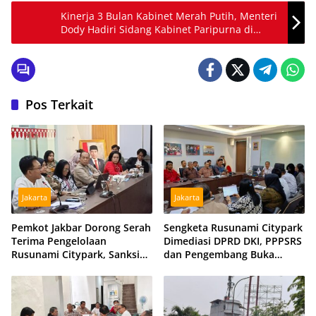
Kinerja 3 Bulan Kabinet Merah Putih, Menteri
Dody Hadiri Sidang Kabinet Paripurna di
Kantor Presiden
Pos Terkait
Jakarta
Jakarta
Pemkot Jakbar Dorong Serah
Sengketa Rusunami Citypark
Terima Pengelolaan
Dimediasi DPRD DKI, PPPSRS
Rusunami Citypark, Sanksi
dan Pengembang Buka
Jadi Opsi Jika Sengketa
Peluang Damai
Berlarut