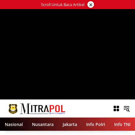
Langsung
×
Scroll Untuk Baca Artikel
ke
konten
Nasional
Nusantara
Jakarta
Info Polri
Info TNI