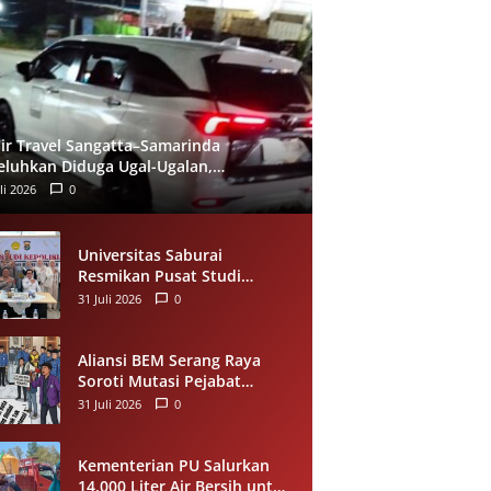
ir Travel Sangatta–Samarinda
eluhkan Diduga Ugal-Ugalan,
umpang Minta Evaluasi Layanan
li 2026
0
eera
Universitas Saburai
Resmikan Pusat Studi
Kepolisian, Gandeng Polda
31 Juli 2026
0
Lampung Perkuat Riset dan
Pelayanan Publik
Aliansi BEM Serang Raya
Soroti Mutasi Pejabat
Pemkot Serang, Minta
31 Juli 2026
0
Penempatan Jabatan
Berbasis Kompetensi
Kementerian PU Salurkan
14.000 Liter Air Bersih untuk