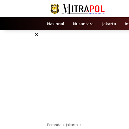
Langsung
ke
konten
Nasional
Nusantara
Jakarta
In
×
Beranda
Jakarta