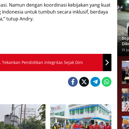
ipasi. Namun dengan koordinasi kebijakan yang kuat
g Indonesia untuk tumbuh secara inklusif, berdaya
a,” tutup Andry.
Sop
Dik
Pen
31 Ju
Alm
 Tekankan Pendidikan Integritas Sejak Dini