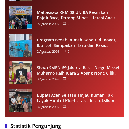
Mahasiswa KKM 38 UNIBA Resmikan
Pojok Baca, Dorong Minat Literasi Anak-
anak Warga Desa Mekarbaru
9 Agustus 2026
0
Program Bedah Rumah Kapolri di Bogor,
Ibu Itoh Sampaikan Haru dan Rasa
Syukur
2 Agustus 2026
0
Siswa SMPN 69 Jakarta Barat Diego Missel
Muharno Raih Juara 2 Abang None Cilik
dan Remaja Kencur 2026
3 Agustus 2026
0
Bupati Aceh Selatan Tinjau Rumah Tak
Layak Huni di Kluet Utara, Instruksikan
Masuk Program Bantuan Rumah 2027
3 Agustus 2026
0
Statistik Pengunjung