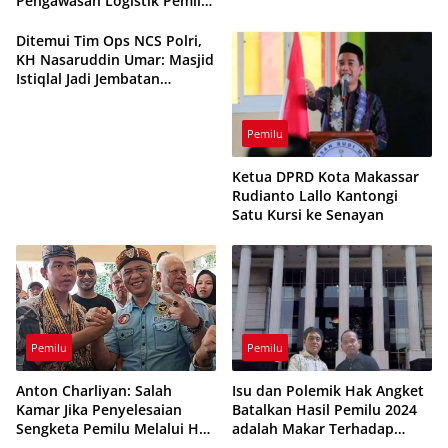
Pengawasan Logistik Pemilu
2024 di Evaluasi
Ditemui Tim Ops NCS Polri,
KH Nasaruddin Umar: Masjid
Istiqlal Jadi Jembatan
Pemersatu Bangsa
Pemilu
Ketua DPRD Kota Makassar
Rudianto Lallo Kantongi
Satu Kursi ke Senayan
Pemilu
Pemilu
Anton Charliyan: Salah
Isu dan Polemik Hak Angket
Kamar Jika Penyelesaian
Batalkan Hasil Pemilu 2024
Sengketa Pemilu Melalui Hak
adalah Makar Terhadap
Angket
Konstitusi UUD 45