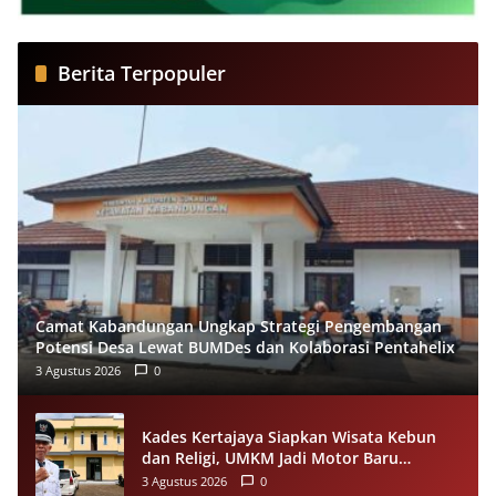
Berita Terpopuler
Camat Kabandungan Ungkap Strategi Pengembangan
Potensi Desa Lewat BUMDes dan Kolaborasi Pentahelix
3 Agustus 2026
0
Kades Kertajaya Siapkan Wisata Kebun
dan Religi, UMKM Jadi Motor Baru
Ekonomi Desa
3 Agustus 2026
0