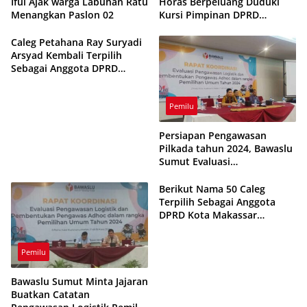
Iful Ajak warga Labuhan Ratu
Horas Berpeluang Duduki
Menangkan Paslon 02
Kursi Pimpinan DPRD
Makassar
Caleg Petahana Ray Suryadi
Arsyad Kembali Terpilih
Sebagai Anggota DPRD
Makassar
Pemilu
Persiapan Pengawasan
Pilkada tahun 2024, Bawaslu
Sumut Evaluasi
Pembentukan Pengawas
Adhoc
Berikut Nama 50 Caleg
Terpilih Sebagai Anggota
DPRD Kota Makassar
2024/2029
Pemilu
Bawaslu Sumut Minta Jajaran
Buatkan Catatan