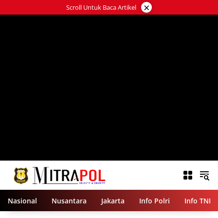
Langsung
×
Scroll Untuk Baca Artikel
ke
konten
Nasional
Nusantara
Jakarta
Info Polri
Info TNI