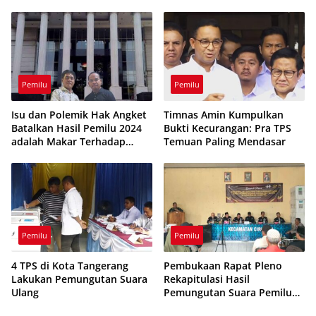
Angket
Pemilu
Pemilu
Isu dan Polemik Hak Angket
Timnas Amin Kumpulkan
Batalkan Hasil Pemilu 2024
Bukti Kecurangan: Pra TPS
adalah Makar Terhadap
Temuan Paling Mendasar
Konstitusi UUD 45
Pemilu
Pemilu
4 TPS di Kota Tangerang
Pembukaan Rapat Pleno
Lakukan Pemungutan Suara
Rekapitulasi Hasil
Ulang
Pemungutan Suara Pemilu
2024 Tingkat PPK/Kecamatan