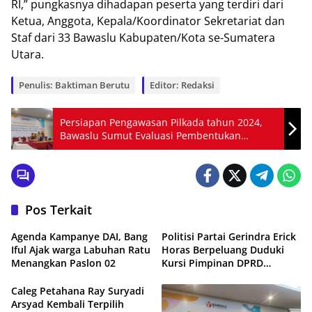
RI,” pungkasnya dihadapan peserta yang terdiri dari
Ketua, Anggota, Kepala/Koordinator Sekretariat dan
Staf dari 33 Bawaslu Kabupaten/Kota se-Sumatera
Utara.
Penulis: Baktiman Berutu
Editor: Redaksi
Persiapan Pengawasan Pilkada tahun 2024,
Bawaslu Sumut Evaluasi Pembentukan
Pengawas Adhoc
Pos Terkait
Agenda Kampanye DAI, Bang
Politisi Partai Gerindra Erick
Iful Ajak warga Labuhan Ratu
Horas Berpeluang Duduki
Menangkan Paslon 02
Kursi Pimpinan DPRD
Makassar
Caleg Petahana Ray Suryadi
Arsyad Kembali Terpilih