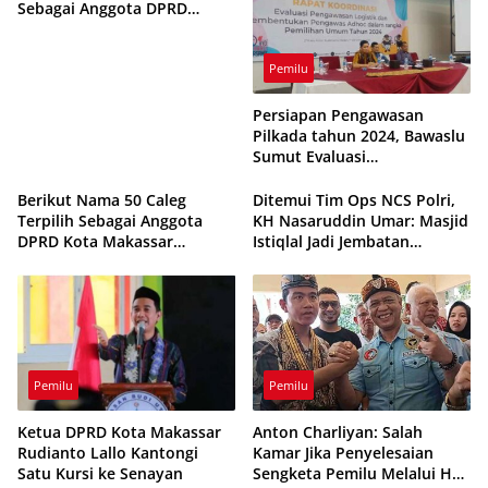
Sebagai Anggota DPRD
Makassar
Pemilu
Persiapan Pengawasan
Pilkada tahun 2024, Bawaslu
Sumut Evaluasi
Pembentukan Pengawas
Adhoc
Berikut Nama 50 Caleg
Ditemui Tim Ops NCS Polri,
Terpilih Sebagai Anggota
KH Nasaruddin Umar: Masjid
DPRD Kota Makassar
Istiqlal Jadi Jembatan
2024/2029
Pemersatu Bangsa
Pemilu
Pemilu
Ketua DPRD Kota Makassar
Anton Charliyan: Salah
Rudianto Lallo Kantongi
Kamar Jika Penyelesaian
Satu Kursi ke Senayan
Sengketa Pemilu Melalui Hak