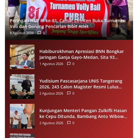
Peringati HUT RI ke-81, Camat Cirinten Buka Turnamen
Voli dan Dorong Pencarian Bibit Atlet
8 Agustus 2026
0
Habiburokhman Apresiasi BNN Bongkar
Jaringan Ganja Gayo-Medan, Sita 93
Kilogram di Sumut
1 Agustus 2026
0
Yudisium Pascasarjana UNIS Tangerang
2026, 243 Calon Magister Resmi Lulus
Siap Diwisuda Oktober
2 Agustus 2026
0
Kunjungan Menteri Pangan Zulkifli Hasan
ke Cepu Ditunda, Bambang Anto Wibowo
Tetap Salurkan Bantuan kepada Warga
2 Agustus 2026
0