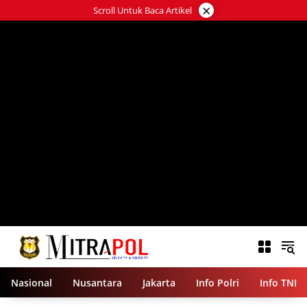
Langsung
×
Scroll Untuk Baca Artikel
ke
konten
Nasional
Nusantara
Jakarta
Info Polri
Info TNI