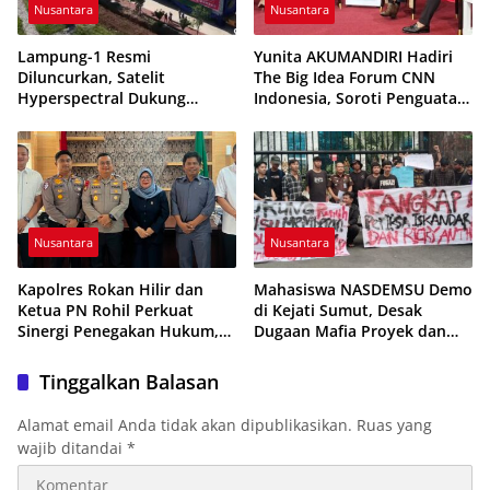
Nusantara
Nusantara
Lampung-1 Resmi
Yunita AKUMANDIRI Hadiri
Diluncurkan, Satelit
The Big Idea Forum CNN
Hyperspectral Dukung
Indonesia, Soroti Penguatan
Pembangunan Berbasis Data
UMKM Perempuan untuk
Tanpa Gunakan APBD
Ekonomi Nasional
Nusantara
Nusantara
Kapolres Rokan Hilir dan
Mahasiswa NASDEMSU Demo
Ketua PN Rohil Perkuat
di Kejati Sumut, Desak
Sinergi Penegakan Hukum,
Dugaan Mafia Proyek dan
Bahas Implementasi KUHAP
Makelar Jabatan di Pemko
Baru
Medan Diusut
Tinggalkan Balasan
Alamat email Anda tidak akan dipublikasikan.
Ruas yang
wajib ditandai
*