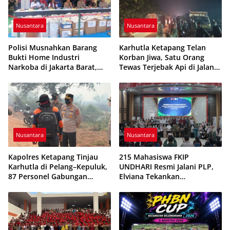
Nusantara
Nusantara
Polisi Musnahkan Barang
Karhutla Ketapang Telan
Bukti Home Industri
Korban Jiwa, Satu Orang
Narkoba di Jakarta Barat,
Tewas Terjebak Api di Jalan
308 Ribu Pil Zenith Gagal
Pelang–Kepuluk
Beredar
Nusantara
Nusantara
Kapolres Ketapang Tinjau
215 Mahasiswa FKIP
Karhutla di Pelang–Kepuluk,
UNDHARI Resmi Jalani PLP,
87 Personel Gabungan
Elviana Tekankan
Dikerahkan Padamkan Api
Kompetensi, Akhlak Mulia,
dan Profesionalisme Calon
Guru