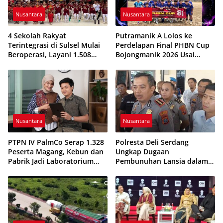
Nusantara
Nusantara
4 Sekolah Rakyat
Putramanik A Lolos ke
Terintegrasi di Sulsel Mulai
Perdelapan Final PHBN Cup
Beroperasi, Layani 1.508
Bojongmanik 2026 Usai
Siswa Tahun Ajaran
Tekuk Putra Rahayu 1-0
2026/2027
Nusantara
Nusantara
PTPN IV PalmCo Serap 1.328
Polresta Deli Serdang
Peserta Magang, Kebun dan
Ungkap Dugaan
Pabrik Jadi Laboratorium
Pembunuhan Lansia dalam
Kesiapan Kerja Generasi
48 Jam, Terduga Pelaku
Muda
Ditangkap Saat Hendak
Kabur