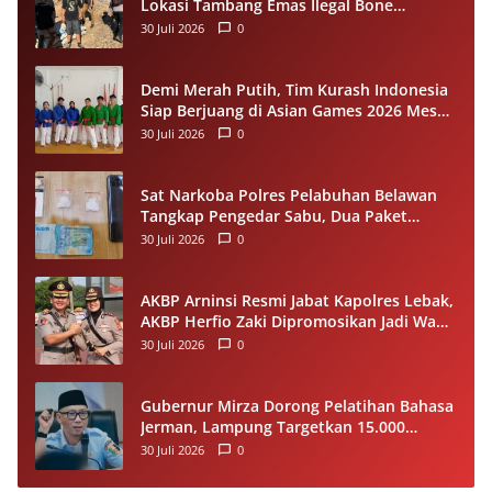
Lokasi Tambang Emas Ilegal Bone
Bolango, Sejumlah Barang Bukti
30 Juli 2026
0
Diamankan
Demi Merah Putih, Tim Kurash Indonesia
Siap Berjuang di Asian Games 2026 Meski
Dihantui Ketidakpastian
30 Juli 2026
0
Sat Narkoba Polres Pelabuhan Belawan
Tangkap Pengedar Sabu, Dua Paket
Narkotika Disita dari Tersangka
30 Juli 2026
0
AKBP Arninsi Resmi Jabat Kapolres Lebak,
AKBP Herfio Zaki Dipromosikan Jadi Wadir
Reskrimsus Polda Banten
30 Juli 2026
0
Gubernur Mirza Dorong Pelatihan Bahasa
Jerman, Lampung Targetkan 15.000
Pekerja Terampil ke Luar Negeri per
30 Juli 2026
0
Tahun