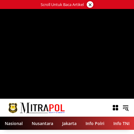
Langsung
×
Scroll Untuk Baca Artikel
ke
konten
Nasional
Nusantara
Jakarta
Info Polri
Info TNI