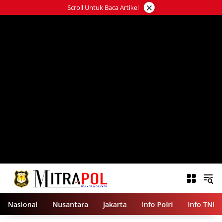
Langsung
×
Scroll Untuk Baca Artikel
ke
konten
Nasional
Nusantara
Jakarta
Info Polri
Info TNI