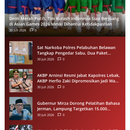
Demi Merah Putih, Tim Kurash Indonesia Siap Berjuang
di Asian Games 2026 Meski Dihantui Ketidakpastian
30 Juli 2026
0
Sat Narkoba Polres Pelabuhan Belawan
Tangkap Pengedar Sabu, Dua Paket
Narkotika Disita dari Tersangka
30 Juli 2026
0
AKBP Arninsi Resmi Jabat Kapolres Lebak,
AKBP Herfio Zaki Dipromosikan Jadi Wadir
Reskrimsus Polda Banten
30 Juli 2026
0
Gubernur Mirza Dorong Pelatihan Bahasa
Jerman, Lampung Targetkan 15.000
Pekerja Terampil ke Luar Negeri per
30 Juli 2026
0
Tahun