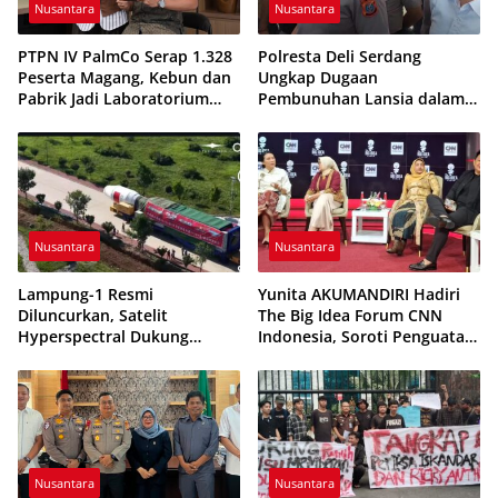
Nusantara
Nusantara
PTPN IV PalmCo Serap 1.328
Polresta Deli Serdang
Peserta Magang, Kebun dan
Ungkap Dugaan
Pabrik Jadi Laboratorium
Pembunuhan Lansia dalam
Kesiapan Kerja Generasi
48 Jam, Terduga Pelaku
Muda
Ditangkap Saat Hendak
Kabur
Nusantara
Nusantara
Lampung-1 Resmi
Yunita AKUMANDIRI Hadiri
Diluncurkan, Satelit
The Big Idea Forum CNN
Hyperspectral Dukung
Indonesia, Soroti Penguatan
Pembangunan Berbasis Data
UMKM Perempuan untuk
Tanpa Gunakan APBD
Ekonomi Nasional
Nusantara
Nusantara