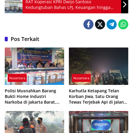
RAT Koperasi KPRI Dwijo Santoso
Kedungtuban Bahas LPJ, Keuangan hingga
Program Kerja 2026
Pos Terkait
Nusantara
Nusantara
Polisi Musnahkan Barang
Karhutla Ketapang Telan
Bukti Home Industri
Korban Jiwa, Satu Orang
Narkoba di Jakarta Barat,
Tewas Terjebak Api di Jalan
308 Ribu Pil Zenith Gagal
Pelang–Kepuluk
Beredar