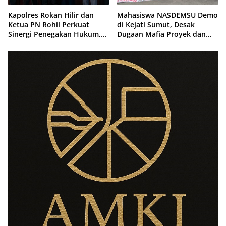
Kapolres Rokan Hilir dan
Mahasiswa NASDEMSU Demo
Ketua PN Rohil Perkuat
di Kejati Sumut, Desak
Sinergi Penegakan Hukum,
Dugaan Mafia Proyek dan
Bahas Implementasi KUHAP
Makelar Jabatan di Pemko
Baru
Medan Diusut