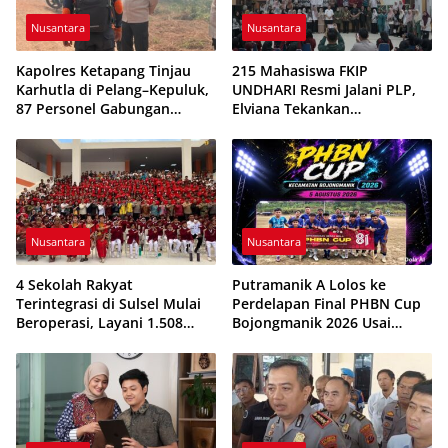
Nusantara
Nusantara
Kapolres Ketapang Tinjau
215 Mahasiswa FKIP
Karhutla di Pelang–Kepuluk,
UNDHARI Resmi Jalani PLP,
87 Personel Gabungan
Elviana Tekankan
Dikerahkan Padamkan Api
Kompetensi, Akhlak Mulia,
dan Profesionalisme Calon
Guru
Nusantara
Nusantara
4 Sekolah Rakyat
Putramanik A Lolos ke
Terintegrasi di Sulsel Mulai
Perdelapan Final PHBN Cup
Beroperasi, Layani 1.508
Bojongmanik 2026 Usai
Siswa Tahun Ajaran
Tekuk Putra Rahayu 1-0
2026/2027