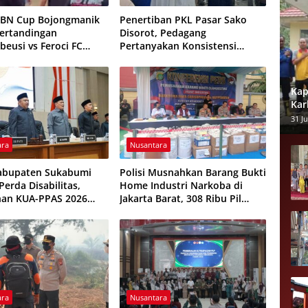
HBN Cup Bojongmanik
Penertiban PKL Pasar Sako
Pertandingan
Disorot, Pedagang
beusi vs Feroci FC
Pertanyakan Konsistensi
Dihentikan
Pengawasan dan Dugaan
Pungutan
Kap
Kar
dan
31 Ju
ara
Nusantara
abupaten Sukabumi
Polisi Musnahkan Barang Bukti
erda Disabilitas,
Home Industri Narkoba di
han KUA-PPAS 2026
Jakarta Barat, 308 Ribu Pil
isepakati
Zenith Gagal Beredar
ara
Nusantara