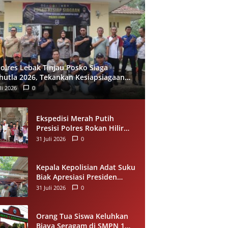
olres Lebak Tinjau Posko Siaga
hutla 2026, Tekankan Kesiapsiagaan
 Pencegahan Kebakaran Hutan
li 2026
0
Ekspedisi Merah Putih
Presisi Polres Rokan Hilir
Salurkan Sedekah Makanan
31 Juli 2026
0
untuk Anak Yatim di
Panipahan
Kepala Kepolisian Adat Suku
Biak Apresiasi Presiden
Prabowo atas Renovasi
31 Juli 2026
0
Rumah Singgah Pasar
Boswesen Sorong
Orang Tua Siswa Keluhkan
Biaya Seragam di SMPN 1