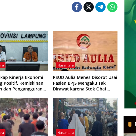
ara
Nusantara
kap Kinerja Ekonomi
RSUD Aulia Menes Disorot Usai
 Positif, Kemiskinan
Pasien BPJS Mengaku Tak
n dan Pengangguran
Dirawat karena Stok Obat
ali
Habis
ara
Nusantara