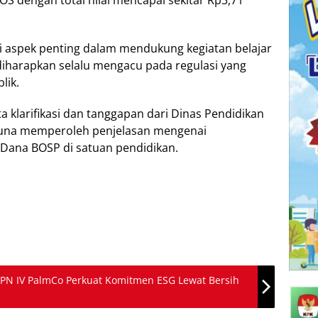
S dengan total nilai mencapai sekitar Rp3,71
i aspek penting dalam mendukung kegiatan belajar
iharapkan selalu mengacu pada regulasi yang
lik.
a klarifikasi dan tanggapan dari Dinas Pendidikan
una memperoleh penjelasan mengenai
Dana BOSP di satuan pendidikan.
TPN IV PalmCo Perkuat Komitmen ESG Lewat Bersih