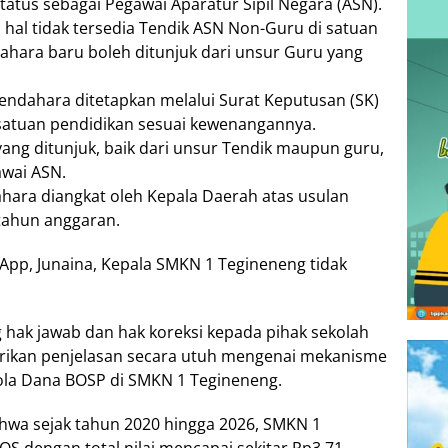
tatus sebagai Pegawai Aparatur Sipil Negara (ASN).
hal tidak tersedia Tendik ASN Non-Guru di satuan
ahara baru boleh ditunjuk dari unsur Guru yang
endahara ditetapkan melalui Surat Keputusan (SK)
 satuan pendidikan sesuai kewenangannya.
ang ditunjuk, baik dari unsur Tendik maupun guru,
awai ASN.
ara diangkat oleh Kepala Daerah atas usulan
 tahun anggaran.
App, Junaina, Kepala SMKN 1 Tegineneng tidak
ak jawab dan hak koreksi kepada pihak sekolah
rikan penjelasan secara utuh mengenai mekanisme
ola Dana BOSP di SMKN 1 Tegineneng.
wa sejak tahun 2020 hingga 2026, SMKN 1