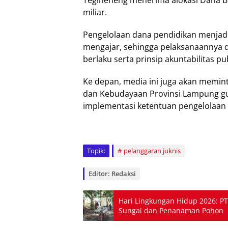
Tegineneng menerima alokasi Dana BO
miliar.
Pengelolaan dana pendidikan menjad
mengajar, sehingga pelaksanaannya d
berlaku serta prinsip akuntabilitas pub
Ke depan, media ini juga akan memint
dan Kebudayaan Provinsi Lampung g
implementasi ketentuan pengelolaan 
Topik:
pelanggaran juknis
Editor: Redaksi
Hari Lingkungan Hidup 2026: P
Sungai dan Penanaman Pohon