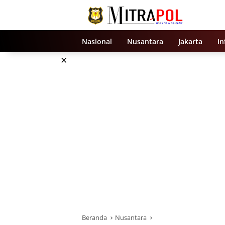
Langsung
ke
konten
Nasional
Nusantara
Jakarta
In
×
Beranda
Nusantara