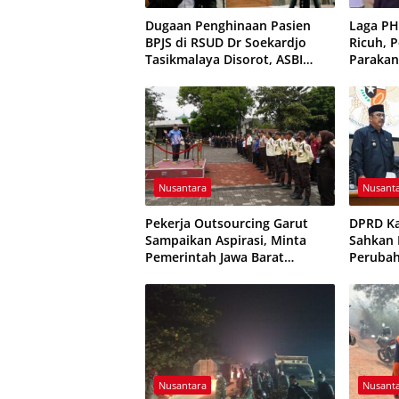
Dugaan Penghinaan Pasien
Laga P
BPJS di RSUD Dr Soekardjo
Ricuh, 
Tasikmalaya Disorot, ASBI
Parakan
Foundation Desak Evaluasi
Sempat 
Etika Pelayanan
Nusantara
Nusant
Pekerja Outsourcing Garut
DPRD K
Sampaikan Aspirasi, Minta
Sahkan P
Pemerintah Jawa Barat
Peruba
Evaluasi Sistem Kerja
Resmi D
Nusantara
Nusant