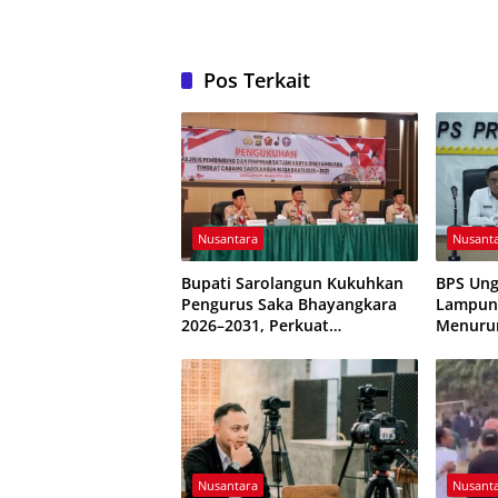
Pos Terkait
Nusantara
Nusant
Bupati Sarolangun Kukuhkan
BPS Ung
Pengurus Saka Bhayangkara
Lampung
2026–2031, Perkuat
Menuru
Pembinaan Karakter Generasi
Terkend
Muda
Nusantara
Nusant