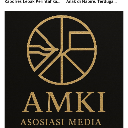
Kapolres Lebak Perintahkan
Anak di Nabire, Terduga
Pemasangan Rambu Lalu
Diamankan Kurang dari 24
Lintas
Jam