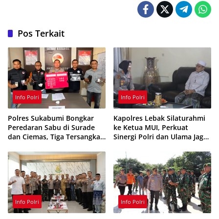
Pos Terkait
Info Polri
Info Polri
Polres Sukabumi Bongkar
Kapolres Lebak Silaturahmi
Peredaran Sabu di Surade
ke Ketua MUI, Perkuat
dan Ciemas, Tiga Tersangka
Sinergi Polri dan Ulama Jaga
Ditangkap
Kamtibmas
Info Polri
Info Polri