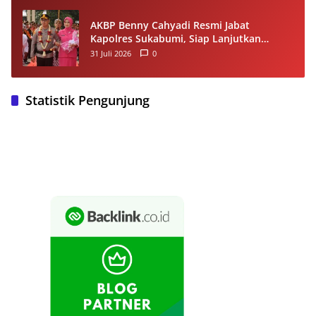
AKBP Benny Cahyadi Resmi Jabat
Kapolres Sukabumi, Siap Lanjutkan
Program dan Perkuat Pelayanan
31 Juli 2026
0
Masyarakat
Statistik Pengunjung