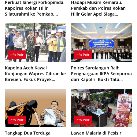
Perkuat Sinergi Forkopimda,
Hadapi Musim Kemarau,
Kapolres Rokan Hilir
Pemkab dan Polres Rokan
Silaturahmi ke Pemkab,
Hilir Gelar Apel Siaga
Kodim 0321 dan Kejari
Karhutla 2026, Perkuat
Sinergi Cegah Kebakaran
Info Polri
Info Polri
Kapolda Aceh Kawal
Polres Sarolangun Raih
Kunjungan Wapres Gibran ke
Penghargaan IKPA Sempurna
Bireuen, Fokus Proyek
dari Kapolri, Bukti Tata
Infrastruktur dan Pendidikan
Kelola Anggaran
Berintegritas
Info Polri
Info Polri
Tangkap Dua Terduga
Lawan Malaria di Pesisir