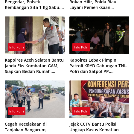
Pengedar, Polsek
Rokan Hilir, Polda Riau
Kembangan Sita 1 Kg Sabu,
Layani Pemeriksaan
70 Vape Etomidate dan 75
Kesehatan Gratis
Ribu Butir Obat Keras
Info Polri
Info Polri
Kapolres Aceh Selatan Bantu
Kapolres Lebak Pimpin
Janda Eks Kombatan GAM,
Patroli KRYD Gabungan TNI-
Siapkan Bedah Rumah,
Polri dan Satpol PP,
Bantuan Gizi dan Modal
Antisipasi Curanmor hingga
Usaha
Balap Liar
Info Polri
Info Polri
Cegah Kecelakaan di
Jejak CCTV Bantu Polisi
Tanjakan Bangarum,
Ungkap Kasus Kematian