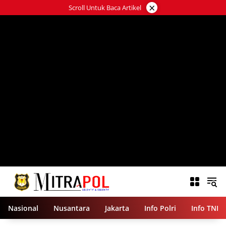
Langsung
×
Scroll Untuk Baca Artikel
ke
konten
Nasional
Nusantara
Jakarta
Info Polri
Info TNI