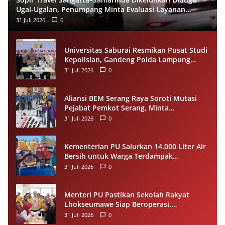
Ugal-Ugalan, Penumpang Minta Evaluasi Layanan
Almeera
31 Juli 2026
0
Universitas Saburai Resmikan Pusat Studi
Kepolisian, Gandeng Polda Lampung
Perkuat Riset dan Pelayanan Publik
31 Juli 2026
0
Aliansi BEM Serang Raya Soroti Mutasi
Pejabat Pemkot Serang, Minta
Penempatan Jabatan Berbasis
31 Juli 2026
0
Kompetensi
Kementerian PU Salurkan 14.000 Liter Air
Bersih untuk Warga Terdampak
Kekeringan di Seram Bagian Timur
31 Juli 2026
0
Menteri PU Pastikan Sekolah Rakyat
Lhokseumawe Siap Beroperasi,
Dilengkapi Asrama hingga Laptop Gratis
31 Juli 2026
0