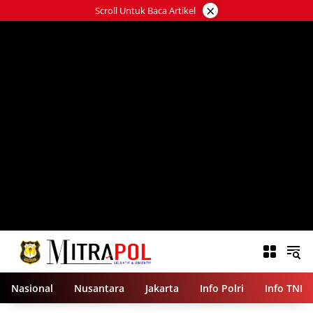
Langsung
×
Scroll Untuk Baca Artikel
ke
konten
Nasional
Nusantara
Jakarta
Info Polri
Info TNI