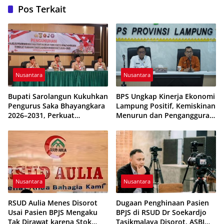
Pos Terkait
Nusantara
Nusantara
Bupati Sarolangun Kukuhkan
BPS Ungkap Kinerja Ekonomi
Pengurus Saka Bhayangkara
Lampung Positif, Kemiskinan
2026–2031, Perkuat
Menurun dan Pengangguran
Pembinaan Karakter
Terkendali
Generasi Muda
Nusantara
Nusantara
RSUD Aulia Menes Disorot
Dugaan Penghinaan Pasien
Usai Pasien BPJS Mengaku
BPJS di RSUD Dr Soekardjo
Tak Dirawat karena Stok
Tasikmalaya Disorot, ASBI