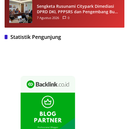
Sengketa Rusunami Citypark Dimediasi
DPRD DKI, PPPSRS dan Pengembang Buka
Peluang Damai
7 Agustus 2026
0
Statistik Pengunjung