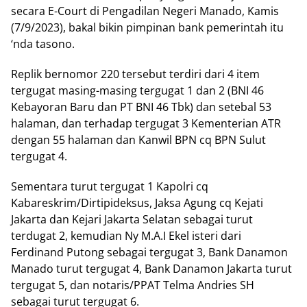
secara E-Court di Pengadilan Negeri Manado, Kamis
(7/9/2023), bakal bikin pimpinan bank pemerintah itu
‘nda tasono.
Replik bernomor 220 tersebut terdiri dari 4 item
tergugat masing-masing tergugat 1 dan 2 (BNI 46
Kebayoran Baru dan PT BNI 46 Tbk) dan setebal 53
halaman, dan terhadap tergugat 3 Kementerian ATR
dengan 55 halaman dan Kanwil BPN cq BPN Sulut
tergugat 4.
Sementara turut tergugat 1 Kapolri cq
Kabareskrim/Dirtipideksus, Jaksa Agung cq Kejati
Jakarta dan Kejari Jakarta Selatan sebagai turut
terdugat 2, kemudian Ny M.A.I Ekel isteri dari
Ferdinand Putong sebagai tergugat 3, Bank Danamon
Manado turut tergugat 4, Bank Danamon Jakarta turut
tergugat 5, dan notaris/PPAT Telma Andries SH
sebagai turut tergugat 6.