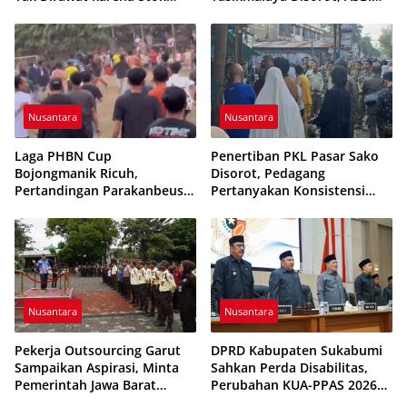
Obat Habis
Foundation Desak Evaluasi
Etika Pelayanan
Nusantara
Nusantara
Laga PHBN Cup
Penertiban PKL Pasar Sako
Bojongmanik Ricuh,
Disorot, Pedagang
Pertandingan Parakanbeusi
Pertanyakan Konsistensi
vs Feroci FC Sempat
Pengawasan dan Dugaan
Dihentikan
Pungutan
Nusantara
Nusantara
Pekerja Outsourcing Garut
DPRD Kabupaten Sukabumi
Sampaikan Aspirasi, Minta
Sahkan Perda Disabilitas,
Pemerintah Jawa Barat
Perubahan KUA-PPAS 2026
Evaluasi Sistem Kerja
Resmi Disepakati