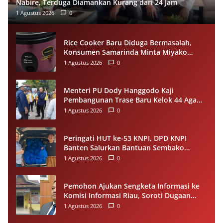
Nabire, Terduga Diamankan Kurang dari 24 Jam
1 Agustus 2026
0
Rice Cooker Baru Diduga Bermasalah,
Konsumen Samarinda Minta Miyako
Lakukan Evaluasi
1 Agustus 2026
0
Menteri PU Dody Hanggodo Kaji
Pembangunan Trase Baru Kelok 44 Agam
Usai Longsor, Utamakan Keselamatan
1 Agustus 2026
0
Pengguna Jalan
Peringati HUT ke-53 KNPI, DPD KNPI
Banten Salurkan Bantuan Sembako
Melalui Pemuda Berdampak
1 Agustus 2026
0
Pemohon Ajukan Sengketa Informasi ke
Komisi Informasi Riau, Soroti Dugaan
Tidak Ditanggapinya Permohonan ke
1 Agustus 2026
0
PPID Pelalawan