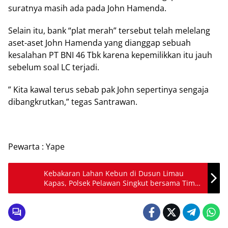
suratnya masih ada pada John Hamenda.
Selain itu, bank “plat merah” tersebut telah melelang
aset-aset John Hamenda yang dianggap sebuah
kesalahan PT BNI 46 Tbk karena kepemilikkan itu jauh
sebelum soal LC terjadi.
” Kita kawal terus sebab pak John sepertinya sengaja
dibangkrutkan,” tegas Santrawan.
Pewarta : Yape
Kebakaran Lahan Kebun di Dusun Limau
Kapas, Polsek Pelawan Singkut bersama Tim
Gabungan dan Masyarakat Sigap Padamkan
Api