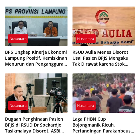
Dikabarkan Telah Diproses
Pembinaan Karakter
Generasi Muda
Nusantara
Nusantara
BPS Ungkap Kinerja Ekonomi
RSUD Aulia Menes Disorot
Lampung Positif, Kemiskinan
Usai Pasien BPJS Mengaku
Menurun dan Pengangguran
Tak Dirawat karena Stok
Terkendali
Obat Habis
Nusantara
Nusantara
Dugaan Penghinaan Pasien
Laga PHBN Cup
BPJS di RSUD Dr Soekardjo
Bojongmanik Ricuh,
Tasikmalaya Disorot, ASBI
Pertandingan Parakanbeusi
Foundation Desak Evaluasi
vs Feroci FC Sempat