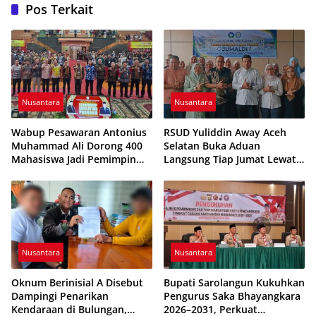
Pos Terkait
Nusantara
Nusantara
Wabup Pesawaran Antonius
RSUD Yuliddin Away Aceh
Muhammad Ali Dorong 400
Selatan Buka Aduan
Mahasiswa Jadi Pemimpin
Langsung Tiap Jumat Lewat
Adaptif dan Berintegritas
Program JUMALDI
Nusantara
Nusantara
Oknum Berinisial A Disebut
Bupati Sarolangun Kukuhkan
Dampingi Penarikan
Pengurus Saka Bhayangkara
Kendaraan di Bulungan,
2026–2031, Perkuat