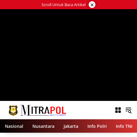
Langsung
×
Scroll Untuk Baca Artikel
ke
konten
Nasional
Nusantara
Jakarta
Info Polri
Info TNI