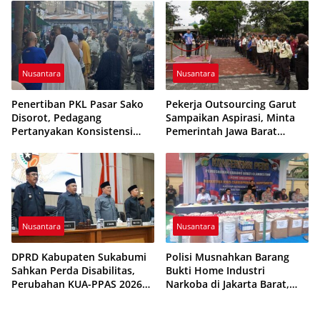
Etika Pelayanan
Dihentikan
Nusantara
Nusantara
Penertiban PKL Pasar Sako
Pekerja Outsourcing Garut
Disorot, Pedagang
Sampaikan Aspirasi, Minta
Pertanyakan Konsistensi
Pemerintah Jawa Barat
Pengawasan dan Dugaan
Evaluasi Sistem Kerja
Pungutan
Nusantara
Nusantara
DPRD Kabupaten Sukabumi
Polisi Musnahkan Barang
Sahkan Perda Disabilitas,
Bukti Home Industri
Perubahan KUA-PPAS 2026
Narkoba di Jakarta Barat,
Resmi Disepakati
308 Ribu Pil Zenith Gagal
Beredar