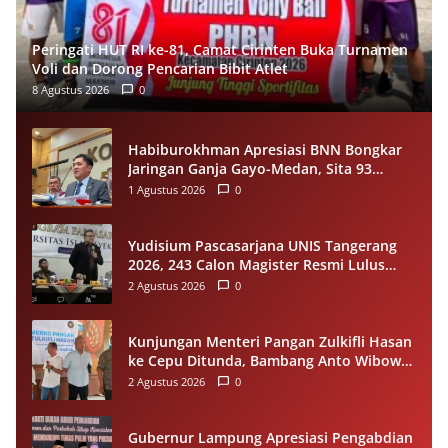
Peringati HUT RI ke-81, Camat Cirinten Buka Turnamen
Voli dan Dorong Pencarian Bibit Atlet
8 Agustus 2026
0
Habiburokhman Apresiasi BNN Bongkar
Jaringan Ganja Gayo-Medan, Sita 93
Kilogram di Sumut
1 Agustus 2026
0
Yudisium Pascasarjana UNIS Tangerang
2026, 243 Calon Magister Resmi Lulus
Siap Diwisuda Oktober
2 Agustus 2026
0
Kunjungan Menteri Pangan Zulkifli Hasan
ke Cepu Ditunda, Bambang Anto Wibowo
Tetap Salurkan Bantuan kepada Warga
2 Agustus 2026
0
Gubernur Lampung Apresiasi Pengabdian